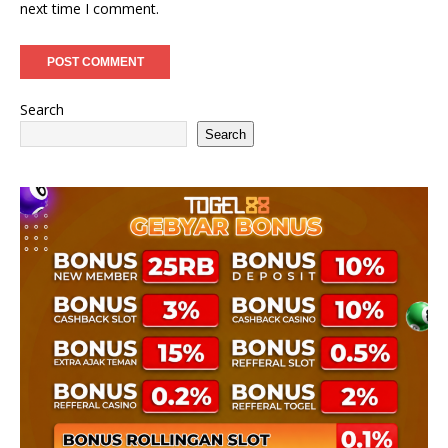
next time I comment.
Search
Search