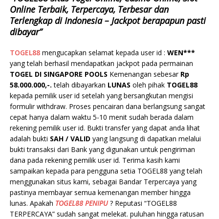
Online Terbaik, Terpercaya, Terbesar dan
Terlengkap di Indonesia – Jackpot berapapun pasti
dibayar”
TOGEL88
mengucapkan selamat kepada user id :
WEN***
yang telah berhasil mendapatkan jackpot pada permainan
TOGEL DI SINGAPORE POOLS
Kemenangan sebesar
Rp
58.000.000
,-.
telah dibayarkan
LUNAS
oleh pihak
TOGEL88
kepada pemilik user id setelah yang bersangkutan mengisi
formulir withdraw. Proses pencairan dana berlangsung sangat
cepat hanya dalam waktu 5-10 menit sudah berada dalam
rekening pemilik user id. Bukti transfer yang dapat anda lihat
adalah bukti
SAH / VALID
yang langsung di dapatkan melalui
bukti transaksi dari Bank yang digunakan untuk pengiriman
dana pada rekening pemilik user id. Terima kasih kami
sampaikan kepada para pengguna setia TOGEL88 yang telah
menggunakan situs kami, sebagai Bandar Terpercaya yang
pastinya membayar semua kemenangan member hingga
lunas. Apakah
TOGEL88 PENIPU
? Reputasi “TOGEL88
TERPERCAYA” sudah sangat melekat. puluhan hingga ratusan