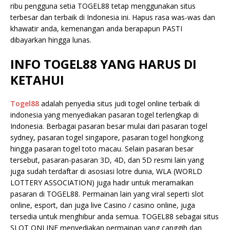
ribu pengguna setia TOGEL88 tetap menggunakan situs
terbesar dan terbaik di Indonesia ini. Hapus rasa was-was dan
khawatir anda, kemenangan anda berapapun PASTI
dibayarkan hingga lunas.
INFO TOGEL88 YANG HARUS DI
KETAHUI
Togel88
adalah penyedia situs judi togel online terbaik di
indonesia yang menyediakan pasaran togel terlengkap di
Indonesia. Berbagai pasaran besar mulai dari pasaran togel
sydney, pasaran togel singapore, pasaran togel hongkong
hingga pasaran togel toto macau. Selain pasaran besar
tersebut, pasaran-pasaran 3D, 4D, dan 5D resmi lain yang
juga sudah terdaftar di asosiasi lotre dunia, WLA (WORLD
LOTTERY ASSOCIATION) juga hadir untuk meramaikan
pasaran di TOGEL88. Permainan lain yang viral seperti slot
online, esport, dan juga live Casino / casino online, juga
tersedia untuk menghibur anda semua. TOGEL88 sebagai situs
SLOT ONLINE menyediakan permainan yang canggih dan