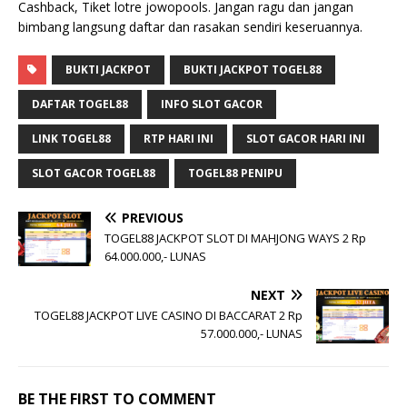
Cashback, Tiket lotre jowopools. Jangan ragu dan jangan
bimbang langsung daftar dan rasakan sendiri keseruannya.
BUKTI JACKPOT
BUKTI JACKPOT TOGEL88
DAFTAR TOGEL88
INFO SLOT GACOR
LINK TOGEL88
RTP HARI INI
SLOT GACOR HARI INI
SLOT GACOR TOGEL88
TOGEL88 PENIPU
PREVIOUS
TOGEL88 JACKPOT SLOT DI MAHJONG WAYS 2 Rp
64.000.000,- LUNAS
NEXT
TOGEL88 JACKPOT LIVE CASINO DI BACCARAT 2 Rp
57.000.000,- LUNAS
BE THE FIRST TO COMMENT