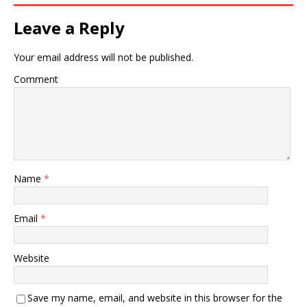
Leave a Reply
Your email address will not be published.
Comment
Name
*
Email
*
Website
Save my name, email, and website in this browser for the