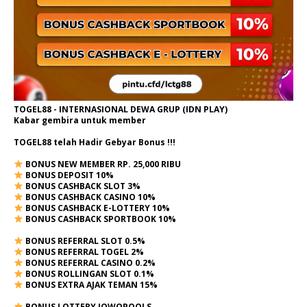
TOGEL88 - INTERNASIONAL DEWA GRUP (IDN PLAY)
Kabar gembira untuk member
TOGEL88 telah Hadir Gebyar Bonus !!!
BONUS NEW MEMBER RP. 25,000 RIBU
BONUS DEPOSIT 10%
BONUS CASHBACK SLOT 3%
BONUS CASHBACK CASINO 10%
BONUS CASHBACK E-LOTTERY 10%
BONUS CASHBACK SPORTBOOK 10%
BONUS REFERRAL SLOT 0.5%
BONUS REFERRAL TOGEL 2%
BONUS REFERRAL CASINO 0.2%
BONUS ROLLINGAN SLOT 0.1%
BONUS EXTRA AJAK TEMAN 15%
BONUS LOTTERY JOWOPOOLS