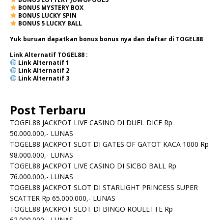
BONUS MYSTERY BOX
BONUS LUCKY SPIN
BONUS 5 LUCKY BALL
Yuk buruan dapatkan bonus bonus nya dan daftar di TOGEL88
Link Alternatif TOGEL88 :
Link Alternatif
1
Link Alternatif
2
Link Alternatif 3
Post Terbaru
TOGEL88 JACKPOT LIVE CASINO DI DUEL DICE Rp
50.000.000,- LUNAS
TOGEL88 JACKPOT SLOT DI GATES OF GATOT KACA 1000 Rp
98.000.000,- LUNAS
TOGEL88 JACKPOT LIVE CASINO DI SICBO BALL Rp
76.000.000,- LUNAS
TOGEL88 JACKPOT SLOT DI STARLIGHT PRINCESS SUPER
SCATTER Rp 65.000.000,- LUNAS
TOGEL88 JACKPOT SLOT DI BINGO ROULETTE Rp
62.000.000,- LUNAS