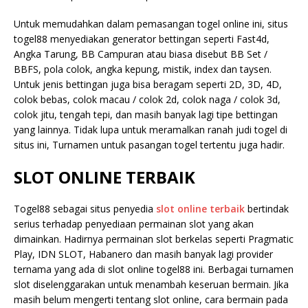
Untuk memudahkan dalam pemasangan togel online ini, situs
togel88 menyediakan generator bettingan seperti Fast4d,
Angka Tarung, BB Campuran atau biasa disebut BB Set /
BBFS, pola colok, angka kepung, mistik, index dan taysen.
Untuk jenis bettingan juga bisa beragam seperti 2D, 3D, 4D,
colok bebas, colok macau / colok 2d, colok naga / colok 3d,
colok jitu, tengah tepi, dan masih banyak lagi tipe bettingan
yang lainnya. Tidak lupa untuk meramalkan ranah judi togel di
situs ini, Turnamen untuk pasangan togel tertentu juga hadir.
SLOT ONLINE TERBAIK
Togel88 sebagai situs penyedia
slot online terbaik
bertindak
serius terhadap penyediaan permainan slot yang akan
dimainkan. Hadirnya permainan slot berkelas seperti Pragmatic
Play, IDN SLOT, Habanero dan masih banyak lagi provider
ternama yang ada di slot online togel88 ini. Berbagai turnamen
slot diselenggarakan untuk menambah keseruan bermain. Jika
masih belum mengerti tentang slot online, cara bermain pada