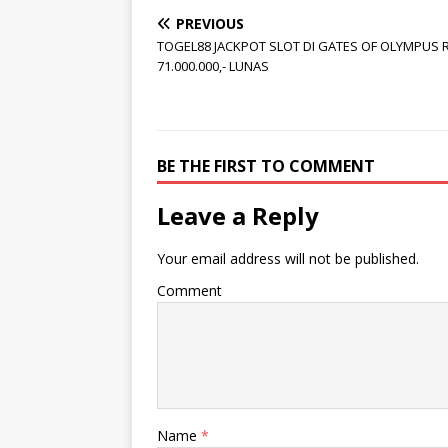
PREVIOUS
TOGEL88 JACKPOT SLOT DI GATES OF OLYMPUS 
71.000.000,- LUNAS
BE THE FIRST TO COMMENT
Leave a Reply
Your email address will not be published.
Comment
Name
*