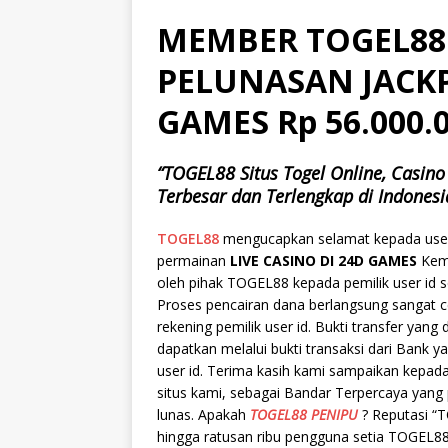
MEMBER TOGEL88
PELUNASAN JACKP
GAMES Rp 56.000.
“TOGEL88 Situs Togel Online, Casino 
Terbesar dan Terlengkap di Indonesi
TOGEL88
mengucapkan selamat kepada user
permainan
LIVE CASINO DI 24D GAMES
Kem
oleh pihak TOGEL88 kepada pemilik user id s
Proses pencairan dana berlangsung sangat 
rekening pemilik user id. Bukti transfer yang
dapatkan melalui bukti transaksi dari Bank 
user id. Terima kasih kami sampaikan kepa
situs kami, sebagai Bandar Terpercaya ya
lunas. Apakah
TOGEL88 PENIPU
? Reputasi “
hingga ratusan ribu pengguna setia TOGEL88