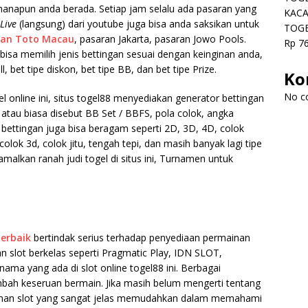
anapun anda berada. Setiap jam selalu ada pasaran yang
KACA
Live
(langsung) dari youtube juga bisa anda saksikan untuk
TOGE
ran Toto Macau
, pasaran Jakarta, pasaran Jowo Pools.
Rp 7
isa memilih jenis bettingan sesuai dengan keinginan anda,
ll, bet tipe diskon, bet tipe BB, dan bet tipe Prize.
Ko
No c
nline ini, situs togel88 menyediakan generator bettingan
atau biasa disebut BB Set / BBFS, pola colok, angka
s bettingan juga bisa beragam seperti 2D, 3D, 4D, colok
olok 3d, colok jitu, tengah tepi, dan masih banyak lagi tipe
amalkan ranah judi togel di situs ini, Turnamen untuk
terbaik
bertindak serius terhadap penyediaan permainan
n slot berkelas seperti Pragmatic Play, IDN SLOT,
ama yang ada di slot online togel88 ini. Berbagai
bah keseruan bermain. Jika masih belum mengerti tentang
mainan slot yang sangat jelas memudahkan dalam memahami