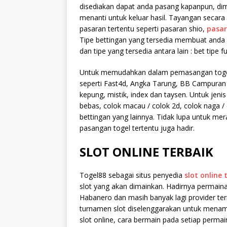
disediakan dapat anda pasang kapanpun, dim
menanti untuk keluar hasil. Tayangan secara
pasaran tertentu seperti pasaran shio,
pasa
Tipe bettingan yang tersedia membuat anda b
dan tipe yang tersedia antara lain : bet tipe fu
Untuk memudahkan dalam pemasangan togel o
seperti Fast4d, Angka Tarung, BB Campuran 
kepung, mistik, index dan taysen. Untuk jeni
bebas, colok macau / colok 2d, colok naga / c
bettingan yang lainnya. Tidak lupa untuk mer
pasangan togel tertentu juga hadir.
SLOT ONLINE TERBAIK
Togel88 sebagai situs penyedia
slot online 
slot yang akan dimainkan. Hadirnya permaina
Habanero dan masih banyak lagi provider tern
turnamen slot diselenggarakan untuk menam
slot online, cara bermain pada setiap per