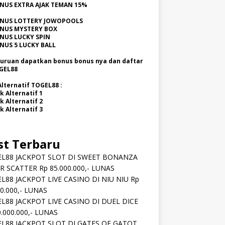
NUS EXTRA AJAK TEMAN 15%
NUS LOTTERY JOWOPOOLS
NUS MYSTERY BOX
NUS LUCKY SPIN
NUS 5 LUCKY BALL
uruan dapatkan bonus bonus nya dan daftar
GEL88
Alternatif TOGEL88 :
nk Alternatif
1
nk Alternatif
2
k Alternatif 3
st Terbaru
L88 JACKPOT SLOT DI SWEET BONANZA
R SCATTER Rp 85.000.000,- LUNAS
L88 JACKPOT LIVE CASINO DI NIU NIU Rp
00.000,- LUNAS
L88 JACKPOT LIVE CASINO DI DUEL DICE
0.000.000,- LUNAS
L88 JACKPOT SLOT DI GATES OF GATOT