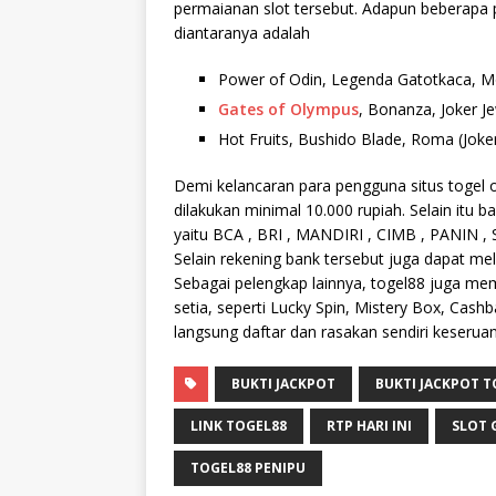
permaianan slot tersebut. Adapun beberapa 
diantaranya adalah
Power of Odin, Legenda Gatotkaca, Mo
Gates of Olympus
, Bonanza, Joker J
Hot Fruits, Bushido Blade, Roma (Jok
Demi kelancaran para pengguna situs togel o
dilakukan minimal 10.000 rupiah. Selain itu 
yaitu BCA , BRI , MANDIRI , CIMB , PANIN 
Selain rekening bank tersebut juga dapat me
Sebagai pelengkap lainnya, togel88 juga m
setia, seperti Lucky Spin, Mistery Box, Cash
langsung daftar dan rasakan sendiri keserua
BUKTI JACKPOT
BUKTI JACKPOT T
LINK TOGEL88
RTP HARI INI
SLOT 
TOGEL88 PENIPU