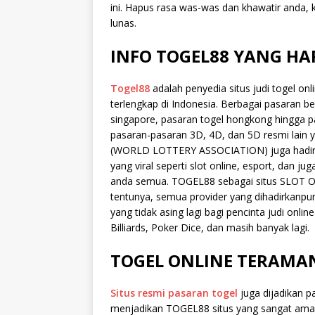
ini. Hapus rasa was-was dan khawatir anda
lunas.
INFO TOGEL88 YANG HA
Togel88
adalah penyedia situs judi togel on
terlengkap di Indonesia. Berbagai pasaran be
singapore, pasaran togel hongkong hingga pa
pasaran-pasaran 3D, 4D, dan 5D resmi lain ya
(WORLD LOTTERY ASSOCIATION) juga hadir 
yang viral seperti slot online, esport, dan ju
anda semua. TOGEL88 sebagai situs SLOT O
tentunya, semua provider yang dihadirkanpun
yang tidak asing lagi bagi pencinta judi onlin
Billiards, Poker Dice, dan masih banyak lagi.
TOGEL ONLINE TERAMA
Situs resmi pasaran togel
juga dijadikan p
menjadikan TOGEL88 situs yang sangat aman