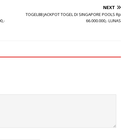
NEXT
TOGEL88 JACKPOT TOGEL DI SINGAPORE POOLS Rp
0,-
66.000.000,- LUNAS