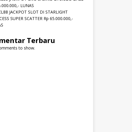
6.000.000,- LUNAS
L88 JACKPOT SLOT DI STARLIGHT
CESS SUPER SCATTER Rp 65.000.000,-
AS
mentar Terbaru
omments to show.