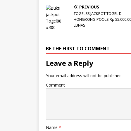
PREVIOUS
TOGEL88 JACKPOT TOGEL DI
HONGKONG POOLS Rp 55.000.00
LUNAS
BE THE FIRST TO COMMENT
Leave a Reply
Your email address will not be published.
Comment
Name
*