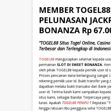
MEMBER TOGEL88
PELUNASAN JACKP
BONANZA Rp 67.00
“TOGEL88 Situs Togel Online, Casino 
Terbesar dan Terlengkap di Indonesi
TOGEL88
mengucapkan selamat kepada user
permainan
SLOT DI SWEET BONANZA.
Kem
oleh pihak TOGEL88 kepada pemilik user id s
Proses pencairan dana berlangsung sangat 
rekening pemilik user id. Bukti transfer yang
dapatkan melalui bukti transaksi dari Bank 
user id. Terima kasih kami sampaikan kepa
situs kami, sebagai Bandar Terpercaya ya
lunas. Apakah
TOGEL88 PENIPU
? Reputasi “
hingga ratusan ribu pengguna setia TOGEL88