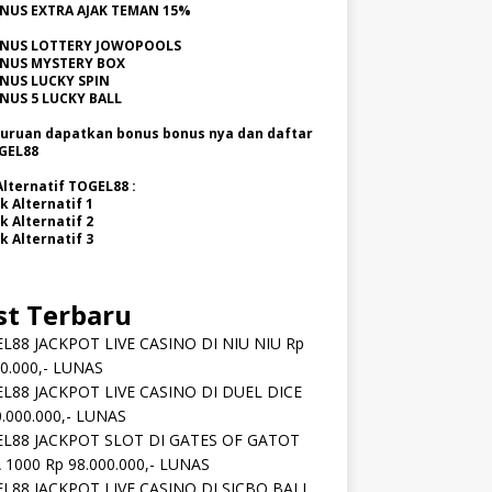
NUS EXTRA AJAK TEMAN 15%
NUS LOTTERY JOWOPOOLS
NUS MYSTERY BOX
NUS LUCKY SPIN
NUS 5 LUCKY BALL
uruan dapatkan bonus bonus nya dan daftar
GEL88
Alternatif TOGEL88 :
nk Alternatif
1
nk Alternatif
2
k Alternatif 3
st Terbaru
L88 JACKPOT LIVE CASINO DI NIU NIU Rp
00.000,- LUNAS
L88 JACKPOT LIVE CASINO DI DUEL DICE
0.000.000,- LUNAS
L88 JACKPOT SLOT DI GATES OF GATOT
 1000 Rp 98.000.000,- LUNAS
L88 JACKPOT LIVE CASINO DI SICBO BALL