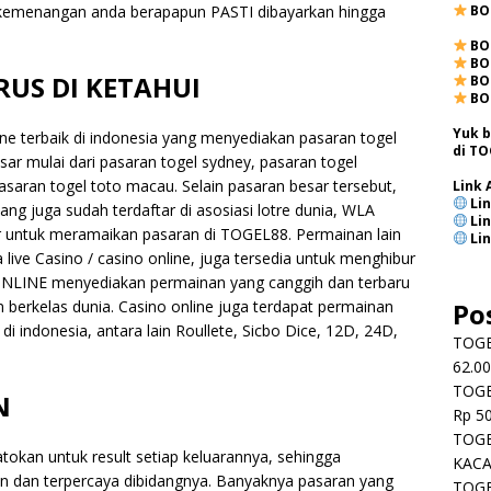
, kemenangan anda berapapun PASTI dibayarkan hingga
BO
BO
BO
RUS DI KETAHUI
BO
BO
Yuk b
line terbaik di indonesia yang menyediakan pasaran togel
di TO
sar mulai dari pasaran togel sydney, pasaran togel
saran togel toto macau. Selain pasaran besar tersebut,
Link 
Li
ng juga sudah terdaftar di asosiasi lotre dunia, WLA
Li
untuk meramaikan pasaran di TOGEL88. Permainan lain
Lin
ga live Casino / casino online, juga tersedia untuk menghibur
NLINE menyediakan permainan yang canggih dan terbaru
 berkelas dunia. Casino online juga terdapat permainan
Po
e di indonesia, antara lain Roullete, Sicbo Dice, 12D, 24D,
TOGE
62.0
TOGE
N
Rp 5
TOGE
atokan untuk result setiap keluarannya, sehingga
KACA
 dan terpercaya dibidangnya. Banyaknya pasaran yang
TOGE