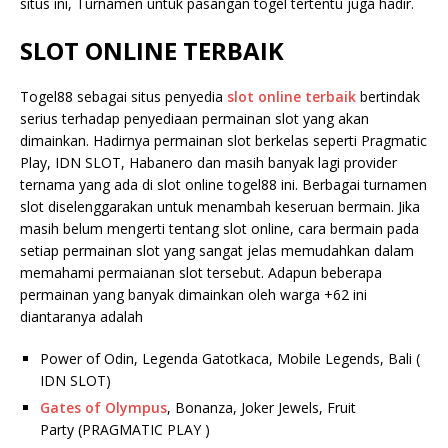
situs ini, Turnamen untuk pasangan togel tertentu juga hadir.
SLOT ONLINE TERBAIK
Togel88 sebagai situs penyedia
slot online terbaik
bertindak
serius terhadap penyediaan permainan slot yang akan
dimainkan. Hadirnya permainan slot berkelas seperti Pragmatic
Play, IDN SLOT, Habanero dan masih banyak lagi provider
ternama yang ada di slot online togel88 ini. Berbagai turnamen
slot diselenggarakan untuk menambah keseruan bermain. Jika
masih belum mengerti tentang slot online, cara bermain pada
setiap permainan slot yang sangat jelas memudahkan dalam
memahami permaianan slot tersebut. Adapun beberapa
permainan yang banyak dimainkan oleh warga +62 ini
diantaranya adalah
Power of Odin, Legenda Gatotkaca, Mobile Legends, Bali (
IDN SLOT)
Gates of Olympus
, Bonanza, Joker Jewels, Fruit
Party (PRAGMATIC PLAY )