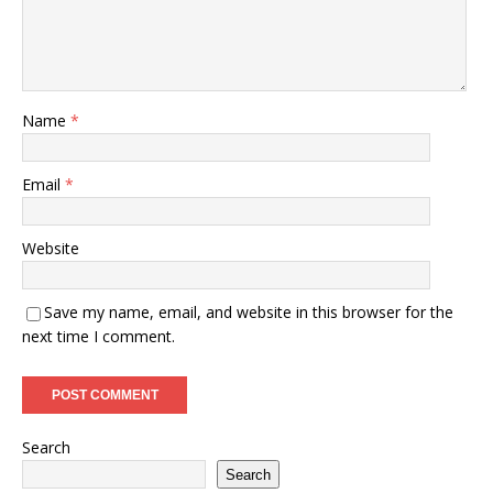
Name
*
Email
*
Website
Save my name, email, and website in this browser for the
next time I comment.
Search
Search