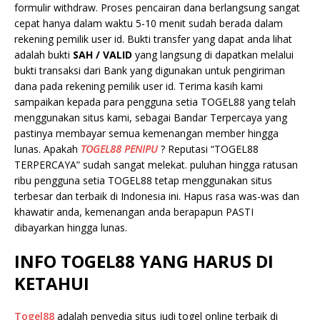
formulir withdraw. Proses pencairan dana berlangsung sangat
cepat hanya dalam waktu 5-10 menit sudah berada dalam
rekening pemilik user id. Bukti transfer yang dapat anda lihat
adalah bukti
SAH / VALID
yang langsung di dapatkan melalui
bukti transaksi dari Bank yang digunakan untuk pengiriman
dana pada rekening pemilik user id. Terima kasih kami
sampaikan kepada para pengguna setia TOGEL88 yang telah
menggunakan situs kami, sebagai Bandar Terpercaya yang
pastinya membayar semua kemenangan member hingga
lunas. Apakah
TOGEL88 PENIPU
? Reputasi “TOGEL88
TERPERCAYA” sudah sangat melekat. puluhan hingga ratusan
ribu pengguna setia TOGEL88 tetap menggunakan situs
terbesar dan terbaik di Indonesia ini. Hapus rasa was-was dan
khawatir anda, kemenangan anda berapapun PASTI
dibayarkan hingga lunas.
INFO TOGEL88 YANG HARUS DI
KETAHUI
Togel88
adalah penyedia situs judi togel online terbaik di