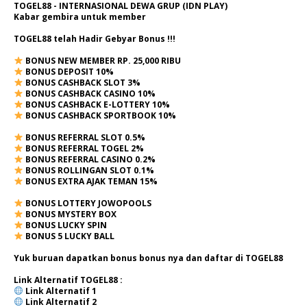
TOGEL88 - INTERNASIONAL DEWA GRUP (IDN PLAY)
Kabar gembira untuk member
TOGEL88 telah Hadir Gebyar Bonus !!!
BONUS NEW MEMBER RP. 25,000 RIBU
BONUS DEPOSIT 10%
BONUS CASHBACK SLOT 3%
BONUS CASHBACK CASINO 10%
BONUS CASHBACK E-LOTTERY 10%
BONUS CASHBACK SPORTBOOK 10%
BONUS REFERRAL SLOT 0.5%
BONUS REFERRAL TOGEL 2%
BONUS REFERRAL CASINO 0.2%
BONUS ROLLINGAN SLOT 0.1%
BONUS EXTRA AJAK TEMAN 15%
BONUS LOTTERY JOWOPOOLS
BONUS MYSTERY BOX
BONUS LUCKY SPIN
BONUS 5 LUCKY BALL
Yuk buruan dapatkan bonus bonus nya dan daftar di TOGEL88
Link Alternatif TOGEL88 :
Link Alternatif
1
Link Alternatif
2