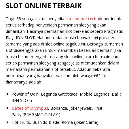
SLOT ONLINE TERBAIK
Togel88 sebagai situs penyedia
slot online terbaik
bertindak
serius terhadap penyediaan permainan slot yang akan
dimainkan. Hadirnya permainan slot berkelas seperti Pragmatic
Play, IDN SLOT, Habanero dan masih banyak lagi provider
ternama yang ada di slot online togel88 ini. Berbagai turnamen
slot diselenggarakan untuk menambah keseruan bermain. Jika
masih belum mengerti tentang slot online, cara bermain pada
setiap permainan slot yang sangat jelas memudahkan dalam
memahami permaianan slot tersebut. Adapun beberapa
permainan yang banyak dimainkan oleh warga +62 ini
diantaranya adalah
Power of Odin, Legenda Gatotkaca, Mobile Legends, Bali (
IDN SLOT)
Gates of Olympus
, Bonanza, Joker Jewels, Fruit
Party (PRAGMATIC PLAY )
Hot Fruits, Bushido Blade, Roma (Joker Game)