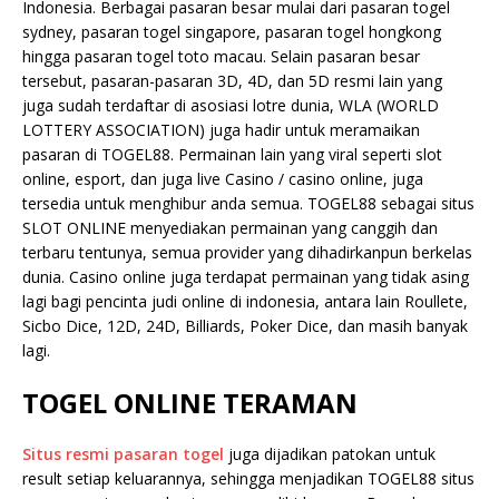
Indonesia. Berbagai pasaran besar mulai dari pasaran togel
sydney, pasaran togel singapore, pasaran togel hongkong
hingga pasaran togel toto macau. Selain pasaran besar
tersebut, pasaran-pasaran 3D, 4D, dan 5D resmi lain yang
juga sudah terdaftar di asosiasi lotre dunia, WLA (WORLD
LOTTERY ASSOCIATION) juga hadir untuk meramaikan
pasaran di TOGEL88. Permainan lain yang viral seperti slot
online, esport, dan juga live Casino / casino online, juga
tersedia untuk menghibur anda semua. TOGEL88 sebagai situs
SLOT ONLINE menyediakan permainan yang canggih dan
terbaru tentunya, semua provider yang dihadirkanpun berkelas
dunia. Casino online juga terdapat permainan yang tidak asing
lagi bagi pencinta judi online di indonesia, antara lain Roullete,
Sicbo Dice, 12D, 24D, Billiards, Poker Dice, dan masih banyak
lagi.
TOGEL ONLINE TERAMAN
Situs resmi pasaran togel
juga dijadikan patokan untuk
result setiap keluarannya, sehingga menjadikan TOGEL88 situs