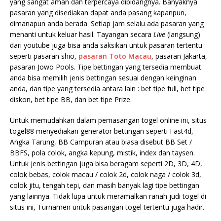
yang sangat aman dan terpercaya dibidangnya. Banyaknya
pasaran yang disediakan dapat anda pasang kapanpun,
dimanapun anda berada. Setiap jam selalu ada pasaran yang
menanti untuk keluar hasil. Tayangan secara
Live
(langsung)
dari youtube juga bisa anda saksikan untuk pasaran tertentu
seperti pasaran shio,
pasaran Toto Macau
, pasaran Jakarta,
pasaran Jowo Pools. Tipe bettingan yang tersedia membuat
anda bisa memilih jenis bettingan sesuai dengan keinginan
anda, dan tipe yang tersedia antara lain : bet tipe full, bet tipe
diskon, bet tipe BB, dan bet tipe Prize.
Untuk memudahkan dalam pemasangan togel online ini, situs
togel88 menyediakan generator bettingan seperti Fast4d,
Angka Tarung, BB Campuran atau biasa disebut BB Set /
BBFS, pola colok, angka kepung, mistik, index dan taysen.
Untuk jenis bettingan juga bisa beragam seperti 2D, 3D, 4D,
colok bebas, colok macau / colok 2d, colok naga / colok 3d,
colok jitu, tengah tepi, dan masih banyak lagi tipe bettingan
yang lainnya. Tidak lupa untuk meramalkan ranah judi togel di
situs ini, Turnamen untuk pasangan togel tertentu juga hadir.