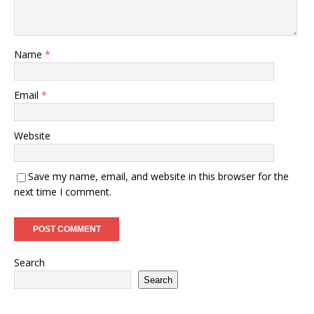
Name
*
Email
*
Website
Save my name, email, and website in this browser for the
next time I comment.
Search
Search