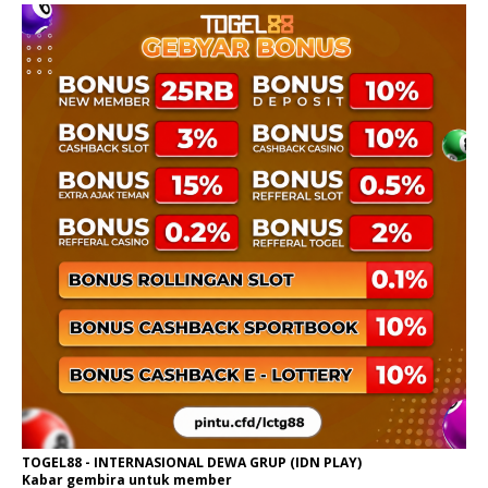
TOGEL88 - INTERNASIONAL DEWA GRUP (IDN PLAY)
Kabar gembira untuk member