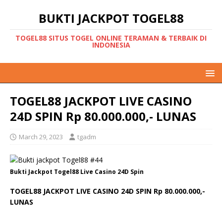
BUKTI JACKPOT TOGEL88
TOGEL88 SITUS TOGEL ONLINE TERAMAN & TERBAIK DI
INDONESIA
TOGEL88 JACKPOT LIVE CASINO
24D SPIN Rp 80.000.000,- LUNAS
March 29, 2023
tgadm
Bukti Jackpot Togel88 Live Casino 24D Spin
TOGEL88 JACKPOT LIVE CASINO 24D SPIN Rp 80.000.000,-
LUNAS