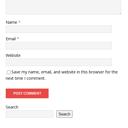
Name
*
Email
*
Website
Save my name, email, and website in this browser for the
next time I comment.
Search
Search