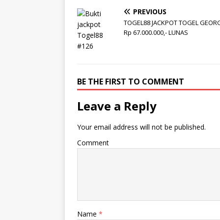
PREVIOUS
TOGEL88 JACKPOT TOGEL GEORG
Rp 67.000.000,- LUNAS
BE THE FIRST TO COMMENT
Leave a Reply
Your email address will not be published.
Comment
Name
*