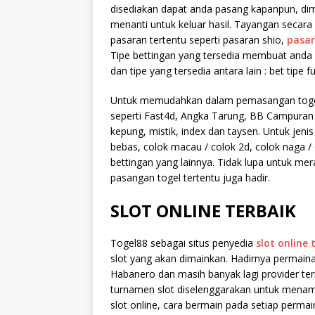
disediakan dapat anda pasang kapanpun, dim
menanti untuk keluar hasil. Tayangan secara
pasaran tertentu seperti pasaran shio,
pasa
Tipe bettingan yang tersedia membuat anda b
dan tipe yang tersedia antara lain : bet tipe fu
Untuk memudahkan dalam pemasangan togel o
seperti Fast4d, Angka Tarung, BB Campuran 
kepung, mistik, index dan taysen. Untuk jeni
bebas, colok macau / colok 2d, colok naga / c
bettingan yang lainnya. Tidak lupa untuk mer
pasangan togel tertentu juga hadir.
SLOT ONLINE TERBAIK
Togel88 sebagai situs penyedia
slot online 
slot yang akan dimainkan. Hadirnya permaina
Habanero dan masih banyak lagi provider tern
turnamen slot diselenggarakan untuk menam
slot online, cara bermain pada setiap per