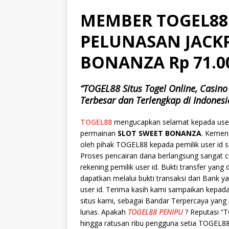
MEMBER TOGEL88
PELUNASAN JACK
BONANZA Rp 71.00
“TOGEL88 Situs Togel Online, Casino 
Terbesar dan Terlengkap di Indonesi
TOGEL88
mengucapkan selamat kepada user 
permainan
SLOT SWEET BONANZA
. Kemen
oleh pihak TOGEL88 kepada pemilik user id s
Proses pencairan dana berlangsung sangat 
rekening pemilik user id. Bukti transfer yang
dapatkan melalui bukti transaksi dari Bank 
user id. Terima kasih kami sampaikan kepa
situs kami, sebagai Bandar Terpercaya ya
lunas. Apakah
TOGEL88 PENIPU
? Reputasi “
hingga ratusan ribu pengguna setia TOGEL88