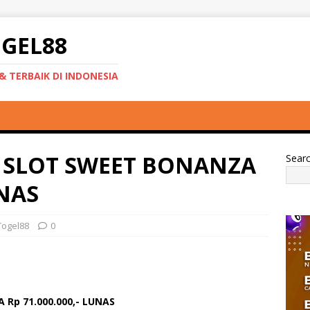
OGEL88
 TERBAIK DI INDONESIA
T SLOT SWEET BONANZA
Sear
UNAS
Togel88
0
Rp 71.000.000,- LUNAS