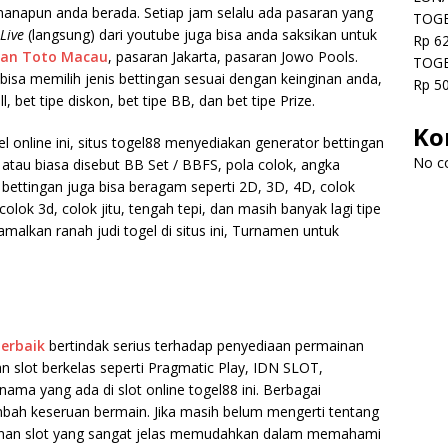
anapun anda berada. Setiap jam selalu ada pasaran yang
TOGE
Live
(langsung) dari youtube juga bisa anda saksikan untuk
Rp 6
ran Toto Macau
, pasaran Jakarta, pasaran Jowo Pools.
TOGE
isa memilih jenis bettingan sesuai dengan keinginan anda,
Rp 5
ll, bet tipe diskon, bet tipe BB, dan bet tipe Prize.
Ko
nline ini, situs togel88 menyediakan generator bettingan
No c
atau biasa disebut BB Set / BBFS, pola colok, angka
s bettingan juga bisa beragam seperti 2D, 3D, 4D, colok
olok 3d, colok jitu, tengah tepi, dan masih banyak lagi tipe
amalkan ranah judi togel di situs ini, Turnamen untuk
terbaik
bertindak serius terhadap penyediaan permainan
n slot berkelas seperti Pragmatic Play, IDN SLOT,
ama yang ada di slot online togel88 ini. Berbagai
bah keseruan bermain. Jika masih belum mengerti tentang
mainan slot yang sangat jelas memudahkan dalam memahami