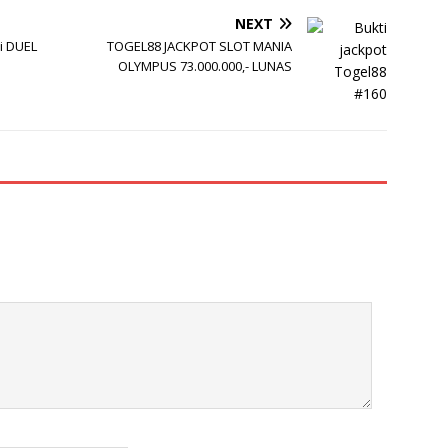
NEXT
i DUEL
TOGEL88 JACKPOT SLOT MANIA
OLYMPUS 73.000.000,- LUNAS