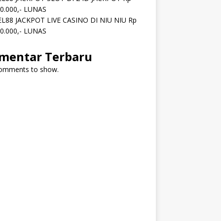
00.000,- LUNAS
L88 JACKPOT LIVE CASINO DI NIU NIU Rp
00.000,- LUNAS
mentar Terbaru
omments to show.