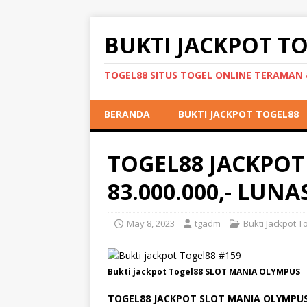
BUKTI JACKPOT T
TOGEL88 SITUS TOGEL ONLINE TERAMAN &
BERANDA
BUKTI JACKPOT TOGEL88
TOGEL88 JACKPO
83.000.000,- LUNA
May 8, 2023
tgadm
Bukti Jackpot T
Bukti jackpot Togel88 SLOT MANIA OLYMPUS
TOGEL88 JACKPOT SLOT MANIA OLYMPUS 