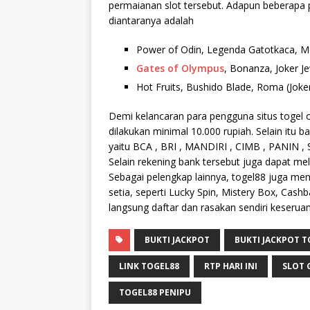
permaianan slot tersebut. Adapun beberapa 
diantaranya adalah
Power of Odin, Legenda Gatotkaca, Mo
Gates of Olympus
, Bonanza, Joker J
Hot Fruits, Bushido Blade, Roma (Jok
Demi kelancaran para pengguna situs togel o
dilakukan minimal 10.000 rupiah. Selain itu 
yaitu BCA , BRI , MANDIRI , CIMB , PANIN 
Selain rekening bank tersebut juga dapat me
Sebagai pelengkap lainnya, togel88 juga m
setia, seperti Lucky Spin, Mistery Box, Cash
langsung daftar dan rasakan sendiri keserua
BUKTI JACKPOT
BUKTI JACKPOT T
LINK TOGEL88
RTP HARI INI
SLOT 
TOGEL88 PENIPU