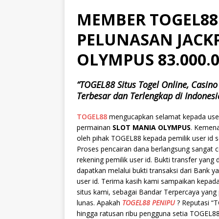
MEMBER TOGEL88
PELUNASAN JACK
OLYMPUS 83.000.0
“TOGEL88 Situs Togel Online, Casino 
Terbesar dan Terlengkap di Indonesi
TOGEL88
mengucapkan selamat kepada user
permainan
SLOT MANIA OLYMPUS
. Kemen
oleh pihak TOGEL88 kepada pemilik user id s
Proses pencairan dana berlangsung sangat 
rekening pemilik user id. Bukti transfer yang
dapatkan melalui bukti transaksi dari Bank 
user id. Terima kasih kami sampaikan kepa
situs kami, sebagai Bandar Terpercaya ya
lunas. Apakah
TOGEL88 PENIPU
? Reputasi “
hingga ratusan ribu pengguna setia TOGEL88