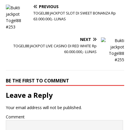
PREVIOUS
TOGEL88 JACKPOT SLOT DI SWEET BONANZA Rp
63.000.000,- LUNAS
NEXT
TOGEL88 JACKPOT LIVE CASINO DI RED WHITE Rp
60.000.000,- LUNAS
BE THE FIRST TO COMMENT
Leave a Reply
Your email address will not be published.
Comment