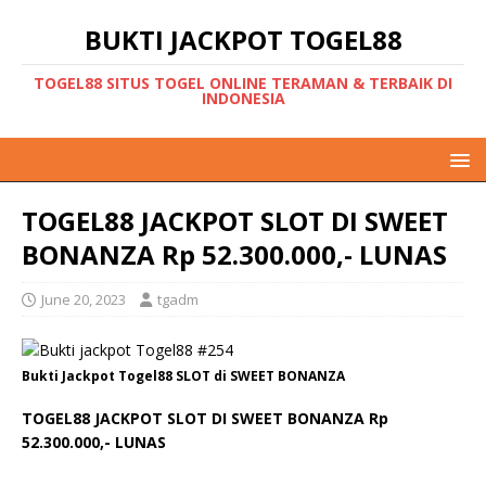
BUKTI JACKPOT TOGEL88
TOGEL88 SITUS TOGEL ONLINE TERAMAN & TERBAIK DI
INDONESIA
TOGEL88 JACKPOT SLOT DI SWEET
BONANZA Rp 52.300.000,- LUNAS
June 20, 2023
tgadm
Bukti Jackpot Togel88 SLOT di SWEET BONANZA
TOGEL88 JACKPOT SLOT DI SWEET BONANZA Rp
52.300.000,- LUNAS