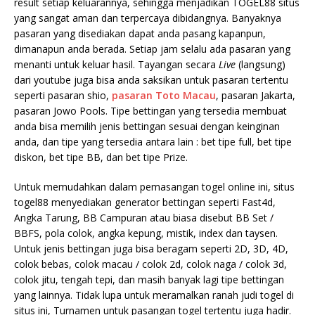
result setiap keluarannya, sehingga menjadikan TOGEL88 situs
yang sangat aman dan terpercaya dibidangnya. Banyaknya
pasaran yang disediakan dapat anda pasang kapanpun,
dimanapun anda berada. Setiap jam selalu ada pasaran yang
menanti untuk keluar hasil. Tayangan secara
Live
(langsung)
dari youtube juga bisa anda saksikan untuk pasaran tertentu
seperti pasaran shio,
pasaran Toto Macau
, pasaran Jakarta,
pasaran Jowo Pools. Tipe bettingan yang tersedia membuat
anda bisa memilih jenis bettingan sesuai dengan keinginan
anda, dan tipe yang tersedia antara lain : bet tipe full, bet tipe
diskon, bet tipe BB, dan bet tipe Prize.
Untuk memudahkan dalam pemasangan togel online ini, situs
togel88 menyediakan generator bettingan seperti Fast4d,
Angka Tarung, BB Campuran atau biasa disebut BB Set /
BBFS, pola colok, angka kepung, mistik, index dan taysen.
Untuk jenis bettingan juga bisa beragam seperti 2D, 3D, 4D,
colok bebas, colok macau / colok 2d, colok naga / colok 3d,
colok jitu, tengah tepi, dan masih banyak lagi tipe bettingan
yang lainnya. Tidak lupa untuk meramalkan ranah judi togel di
situs ini, Turnamen untuk pasangan togel tertentu juga hadir.