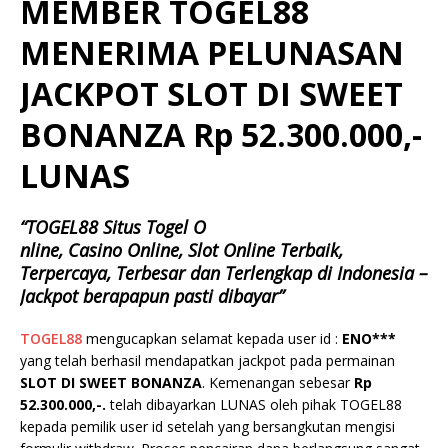
MEMBER TOGEL88
MENERIMA PELUNASAN
JACKPOT SLOT DI SWEET
BONANZA Rp 52.300.000,-
LUNAS
“TOGEL88 Situs Togel O
nline, Casino Online, Slot Online Terbaik,
Terpercaya, Terbesar dan Terlengkap di Indonesia –
Jackpot berapapun pasti dibayar”
TOGEL88
mengucapkan selamat kepada user id :
ENO***
yang telah berhasil mendapatkan jackpot pada permainan
SLOT DI SWEET BONANZA
. Kemenangan sebesar
Rp
52.300.000
,-.
telah dibayarkan LUNAS oleh pihak TOGEL88
kepada pemilik user id setelah yang bersangkutan mengisi