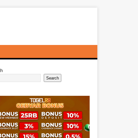
ch
Search