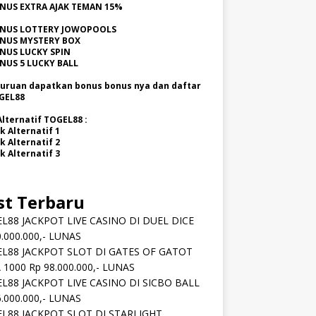
NUS EXTRA AJAK TEMAN 15%
NUS LOTTERY JOWOPOOLS
NUS MYSTERY BOX
NUS LUCKY SPIN
NUS 5 LUCKY BALL
uruan dapatkan bonus bonus nya dan daftar
GEL88
Alternatif TOGEL88 :
nk Alternatif
1
nk Alternatif
2
k Alternatif 3
st Terbaru
L88 JACKPOT LIVE CASINO DI DUEL DICE
0.000.000,- LUNAS
L88 JACKPOT SLOT DI GATES OF GATOT
 1000 Rp 98.000.000,- LUNAS
L88 JACKPOT LIVE CASINO DI SICBO BALL
6.000.000,- LUNAS
L88 JACKPOT SLOT DI STARLIGHT