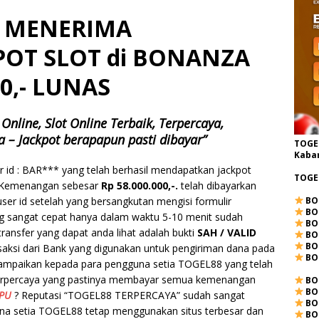
 MENERIMA
POT SLOT di BONANZA
00,- LUNAS
Online, Slot Online Terbaik, Terpercaya,
a – Jackpot berapapun pasti dibayar”
TOGE
Kaba
id : BAR*** yang telah berhasil mendapatkan jackpot
TOGEL
 Kemenangan sebesar
Rp
58.000.000
,-.
telah dibayarkan
er id setelah yang bersangkutan mengisi formulir
BO
BO
ng sangat cepat hanya dalam waktu 5-10 menit sudah
BO
transfer yang dapat anda lihat adalah bukti
SAH / VALID
BO
BO
nsaksi dari Bank yang digunakan untuk pengiriman dana pada
BO
i sampaikan kepada para pengguna setia TOGEL88 yang telah
Terpercaya yang pastinya membayar semua kemenangan
BO
BO
IPU
? Reputasi “TOGEL88 TERPERCAYA” sudah sangat
BO
una setia TOGEL88 tetap menggunakan situs terbesar dan
BO