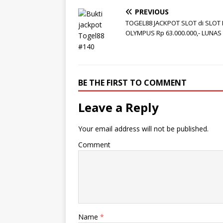
PREVIOUS
TOGEL88 JACKPOT SLOT di SLOT
OLYMPUS Rp 63.000.000,- LUNAS
BE THE FIRST TO COMMENT
Leave a Reply
Your email address will not be published.
Comment
Name
*