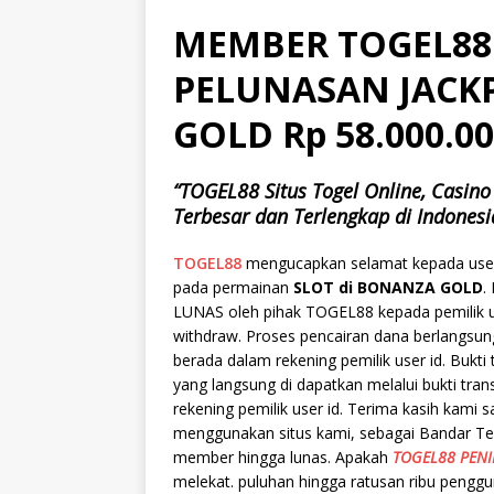
MEMBER TOGEL88
PELUNASAN JACK
GOLD Rp 58.000.0
“TOGEL88 Situs Togel Online, Casino 
Terbesar dan Terlengkap di Indonesi
TOGEL88
mengucapkan selamat kepada user 
pada permainan
SLOT di BONANZA
GOLD
.
LUNAS oleh pihak TOGEL88 kepada pemilik us
withdraw. Proses pencairan dana berlangsu
berada dalam rekening pemilik user id. Bukti 
yang langsung di dapatkan melalui bukti tra
rekening pemilik user id. Terima kasih kam
menggunakan situs kami, sebagai Bandar 
member hingga lunas. Apakah
TOGEL88 PEN
melekat. puluhan hingga ratusan ribu pengg