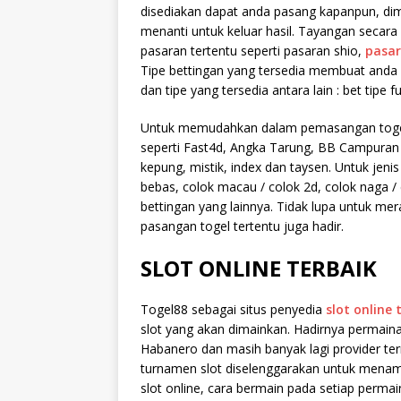
disediakan dapat anda pasang kapanpun, dim
menanti untuk keluar hasil. Tayangan secara
pasaran tertentu seperti pasaran shio,
pasa
Tipe bettingan yang tersedia membuat anda b
dan tipe yang tersedia antara lain : bet tipe fu
Untuk memudahkan dalam pemasangan togel o
seperti Fast4d, Angka Tarung, BB Campuran 
kepung, mistik, index dan taysen. Untuk jeni
bebas, colok macau / colok 2d, colok naga / c
bettingan yang lainnya. Tidak lupa untuk mer
pasangan togel tertentu juga hadir.
SLOT ONLINE TERBAIK
Togel88 sebagai situs penyedia
slot online 
slot yang akan dimainkan. Hadirnya permaina
Habanero dan masih banyak lagi provider tern
turnamen slot diselenggarakan untuk menam
slot online, cara bermain pada setiap per