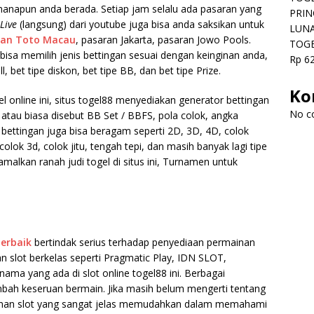
anapun anda berada. Setiap jam selalu ada pasaran yang
PRIN
Live
(langsung) dari youtube juga bisa anda saksikan untuk
LUN
ran Toto Macau
, pasaran Jakarta, pasaran Jowo Pools.
TOGE
isa memilih jenis bettingan sesuai dengan keinginan anda,
Rp 6
ll, bet tipe diskon, bet tipe BB, dan bet tipe Prize.
Ko
nline ini, situs togel88 menyediakan generator bettingan
No c
atau biasa disebut BB Set / BBFS, pola colok, angka
s bettingan juga bisa beragam seperti 2D, 3D, 4D, colok
olok 3d, colok jitu, tengah tepi, dan masih banyak lagi tipe
amalkan ranah judi togel di situs ini, Turnamen untuk
terbaik
bertindak serius terhadap penyediaan permainan
n slot berkelas seperti Pragmatic Play, IDN SLOT,
ama yang ada di slot online togel88 ini. Berbagai
bah keseruan bermain. Jika masih belum mengerti tentang
mainan slot yang sangat jelas memudahkan dalam memahami