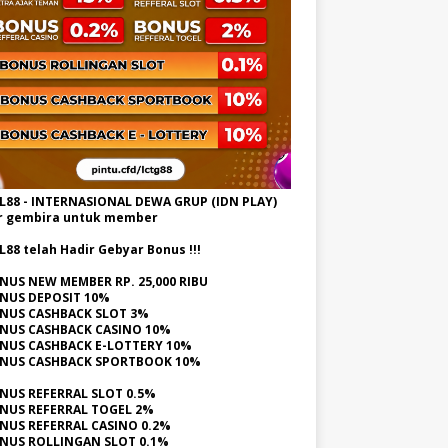
L88 - INTERNASIONAL DEWA GRUP (IDN PLAY)
r gembira untuk member
88 telah Hadir Gebyar Bonus !!!
NUS NEW MEMBER RP. 25,000 RIBU
NUS DEPOSIT 10%
NUS CASHBACK SLOT 3%
NUS CASHBACK CASINO 10%
NUS CASHBACK E-LOTTERY 10%
NUS CASHBACK SPORTBOOK 10%
NUS REFERRAL SLOT 0.5%
NUS REFERRAL TOGEL 2%
NUS REFERRAL CASINO 0.2%
NUS ROLLINGAN SLOT 0.1%