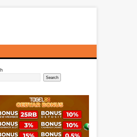
ch
Search