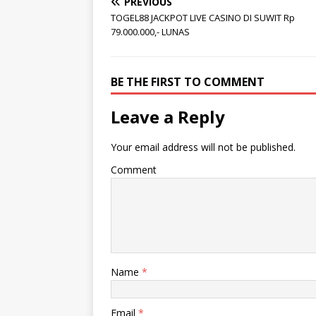
PREVIOUS
TOGEL88 JACKPOT LIVE CASINO DI SUWIT Rp
79.000.000,- LUNAS
BE THE FIRST TO COMMENT
Leave a Reply
Your email address will not be published.
Comment
Name
*
Email
*