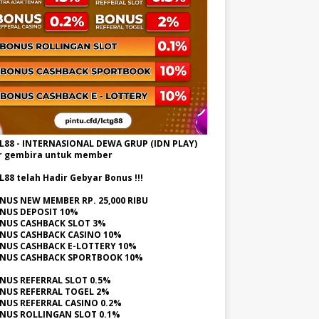
L88 - INTERNASIONAL DEWA GRUP (IDN PLAY)
r gembira untuk member
88 telah Hadir Gebyar Bonus !!!
NUS NEW MEMBER RP. 25,000 RIBU
NUS DEPOSIT 10%
NUS CASHBACK SLOT 3%
NUS CASHBACK CASINO 10%
NUS CASHBACK E-LOTTERY 10%
NUS CASHBACK SPORTBOOK 10%
NUS REFERRAL SLOT 0.5%
NUS REFERRAL TOGEL 2%
NUS REFERRAL CASINO 0.2%
NUS ROLLINGAN SLOT 0.1%