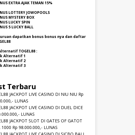
NUS EXTRA AJAK TEMAN 15%
NUS LOTTERY JOWOPOOLS
NUS MYSTERY BOX
NUS LUCKY SPIN
NUS 5 LUCKY BALL
uruan dapatkan bonus bonus nya dan daftar
GEL88
Alternatif TOGEL88 :
nk Alternatif
1
nk Alternatif
2
k Alternatif 3
st Terbaru
L88 JACKPOT LIVE CASINO DI NIU NIU Rp
00.000,- LUNAS
L88 JACKPOT LIVE CASINO DI DUEL DICE
0.000.000,- LUNAS
L88 JACKPOT SLOT DI GATES OF GATOT
 1000 Rp 98.000.000,- LUNAS
L88 JACKPOT LIVE CASINO DI SICBO BALL