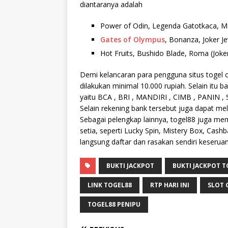
diantaranya adalah
Power of Odin, Legenda Gatotkaca, Mo
Gates of Olympus
, Bonanza, Joker J
Hot Fruits, Bushido Blade, Roma (Jok
Demi kelancaran para pengguna situs togel o
dilakukan minimal 10.000 rupiah. Selain itu 
yaitu BCA , BRI , MANDIRI , CIMB , PANIN 
Selain rekening bank tersebut juga dapat me
Sebagai pelengkap lainnya, togel88 juga m
setia, seperti Lucky Spin, Mistery Box, Cash
langsung daftar dan rasakan sendiri keserua
BUKTI JACKPOT
BUKTI JACKPOT T
LINK TOGEL88
RTP HARI INI
SLOT 
TOGEL88 PENIPU