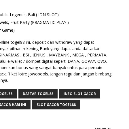
bile Legends, Bali ( IDN SLOT)
ewels, Fruit Party (PRAGMATIC PLAY )
er Game)
nline togel88 ini, deposit dan withdraw yang dapat
banyak pilihan rekening Bank yang dapat anda daftarkan
, SINARMAS , BSI , JENIUS , MAYBANK , MEGA , PERMATA.
lalui e-wallet / dompet digital seperti DANA, GOPAY, OVO.
emberikan bonus yang sangat banyak untuk para pemain
back, Tiket lotre jowopools. Jangan ragu dan jangan bimbang
nnya.
OGEL88
DAFTAR TOGEL88
INFO SLOT GACOR
GACOR HARI INI
SLOT GACOR TOGEL88