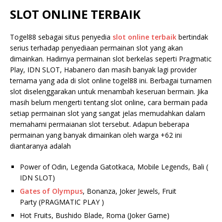
SLOT ONLINE TERBAIK
Togel88 sebagai situs penyedia
slot online terbaik
bertindak
serius terhadap penyediaan permainan slot yang akan
dimainkan. Hadirnya permainan slot berkelas seperti Pragmatic
Play, IDN SLOT, Habanero dan masih banyak lagi provider
ternama yang ada di slot online togel88 ini. Berbagai turnamen
slot diselenggarakan untuk menambah keseruan bermain. Jika
masih belum mengerti tentang slot online, cara bermain pada
setiap permainan slot yang sangat jelas memudahkan dalam
memahami permaianan slot tersebut. Adapun beberapa
permainan yang banyak dimainkan oleh warga +62 ini
diantaranya adalah
Power of Odin, Legenda Gatotkaca, Mobile Legends, Bali (
IDN SLOT)
Gates of Olympus
, Bonanza, Joker Jewels, Fruit
Party (PRAGMATIC PLAY )
Hot Fruits, Bushido Blade, Roma (Joker Game)