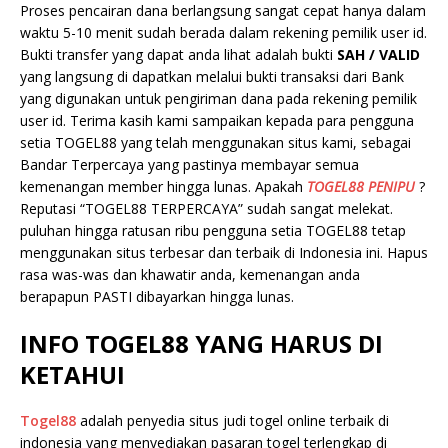
Proses pencairan dana berlangsung sangat cepat hanya dalam
waktu 5-10 menit sudah berada dalam rekening pemilik user id.
Bukti transfer yang dapat anda lihat adalah bukti
SAH / VALID
yang langsung di dapatkan melalui bukti transaksi dari Bank
yang digunakan untuk pengiriman dana pada rekening pemilik
user id. Terima kasih kami sampaikan kepada para pengguna
setia TOGEL88 yang telah menggunakan situs kami, sebagai
Bandar Terpercaya yang pastinya membayar semua
kemenangan member hingga lunas. Apakah
TOGEL88 PENIPU
?
Reputasi “TOGEL88 TERPERCAYA” sudah sangat melekat.
puluhan hingga ratusan ribu pengguna setia TOGEL88 tetap
menggunakan situs terbesar dan terbaik di Indonesia ini. Hapus
rasa was-was dan khawatir anda, kemenangan anda
berapapun PASTI dibayarkan hingga lunas.
INFO TOGEL88 YANG HARUS DI
KETAHUI
Togel88
adalah penyedia situs judi togel online terbaik di
indonesia yang menyediakan pasaran togel terlengkap di