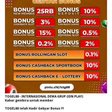
TOGEL88 - INTERNASIONAL DEWA GRUP (IDN PLAY)
Kabar gembira untuk member
TOGEL88 telah Hadir Gebyar Bonus !!!