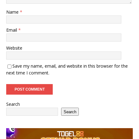
Name
*
Email
*
Website
Save my name, email, and website in this browser for the
next time I comment.
Search
Search