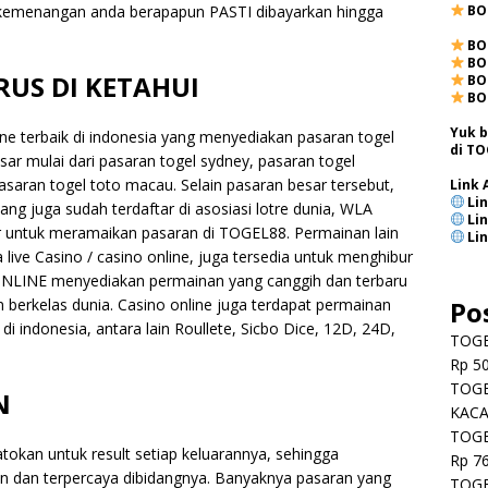
, kemenangan anda berapapun PASTI dibayarkan hingga
BO
BO
BO
RUS DI KETAHUI
BO
BO
Yuk b
line terbaik di indonesia yang menyediakan pasaran togel
di TO
sar mulai dari pasaran togel sydney, pasaran togel
saran togel toto macau. Selain pasaran besar tersebut,
Link 
Li
ng juga sudah terdaftar di asosiasi lotre dunia, WLA
Li
untuk meramaikan pasaran di TOGEL88. Permainan lain
Lin
ga live Casino / casino online, juga tersedia untuk menghibur
NLINE menyediakan permainan yang canggih dan terbaru
 berkelas dunia. Casino online juga terdapat permainan
Po
e di indonesia, antara lain Roullete, Sicbo Dice, 12D, 24D,
TOGE
Rp 5
TOGE
N
KACA
TOGE
atokan untuk result setiap keluarannya, sehingga
Rp 7
 dan terpercaya dibidangnya. Banyaknya pasaran yang
TOGE