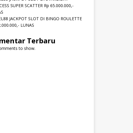
CESS SUPER SCATTER Rp 65.000.000,-
AS
L88 JACKPOT SLOT DI BINGO ROULETTE
2.000.000,- LUNAS
mentar Terbaru
omments to show.