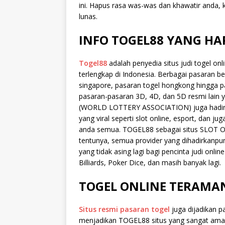
ini. Hapus rasa was-was dan khawatir anda
lunas.
INFO TOGEL88 YANG HA
Togel88
adalah penyedia situs judi togel on
terlengkap di Indonesia. Berbagai pasaran be
singapore, pasaran togel hongkong hingga pa
pasaran-pasaran 3D, 4D, dan 5D resmi lain ya
(WORLD LOTTERY ASSOCIATION) juga hadir 
yang viral seperti slot online, esport, dan ju
anda semua. TOGEL88 sebagai situs SLOT O
tentunya, semua provider yang dihadirkanpun
yang tidak asing lagi bagi pencinta judi onlin
Billiards, Poker Dice, dan masih banyak lagi.
TOGEL ONLINE TERAMA
Situs resmi pasaran togel
juga dijadikan p
menjadikan TOGEL88 situs yang sangat aman