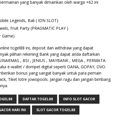
permainan yang banyak dimainkan oleh warga +62 ini
bile Legends, Bali ( IDN SLOT)
ewels, Fruit Party (PRAGMATIC PLAY )
er Game)
nline togel88 ini, deposit dan withdraw yang dapat
banyak pilihan rekening Bank yang dapat anda daftarkan
, SINARMAS , BSI , JENIUS , MAYBANK , MEGA , PERMATA.
lalui e-wallet / dompet digital seperti DANA, GOPAY, OVO.
emberikan bonus yang sangat banyak untuk para pemain
back, Tiket lotre jowopools. Jangan ragu dan jangan bimbang
nnya.
OGEL88
DAFTAR TOGEL88
INFO SLOT GACOR
GACOR HARI INI
SLOT GACOR TOGEL88