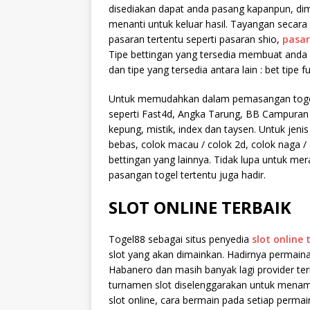
disediakan dapat anda pasang kapanpun, dim
menanti untuk keluar hasil. Tayangan secara
pasaran tertentu seperti pasaran shio,
pasa
Tipe bettingan yang tersedia membuat anda b
dan tipe yang tersedia antara lain : bet tipe fu
Untuk memudahkan dalam pemasangan togel o
seperti Fast4d, Angka Tarung, BB Campuran 
kepung, mistik, index dan taysen. Untuk jeni
bebas, colok macau / colok 2d, colok naga / c
bettingan yang lainnya. Tidak lupa untuk mer
pasangan togel tertentu juga hadir.
SLOT ONLINE TERBAIK
Togel88 sebagai situs penyedia
slot online 
slot yang akan dimainkan. Hadirnya permaina
Habanero dan masih banyak lagi provider tern
turnamen slot diselenggarakan untuk menam
slot online, cara bermain pada setiap per