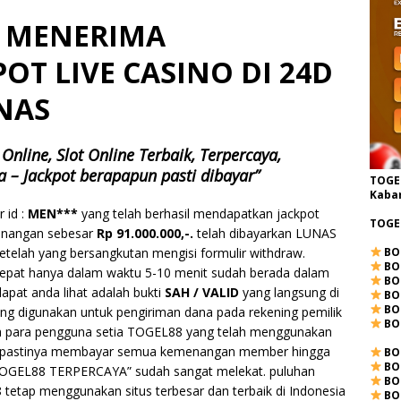
 MENERIMA
OT LIVE CASINO DI 24D
UNAS
Online, Slot Online Terbaik, Terpercaya,
a – Jackpot berapapun pasti dibayar”
TOGE
Kaba
 id :
MEN***
yang telah berhasil mendapatkan jackpot
TOGEL
enangan sebesar
Rp
91.000.000
,-.
telah dibayarkan LUNAS
etelah yang bersangkutan mengisi formulir withdraw.
BO
BO
cepat hanya dalam waktu 5-10 menit sudah berada dalam
BO
 dapat anda lihat adalah bukti
SAH / VALID
yang langsung di
BO
BO
yang digunakan untuk pengiriman dana pada rekening pemilik
BO
da para pengguna setia TOGEL88 yang telah menggunakan
ng pastinya membayar semua kemenangan member hingga
BO
BO
TOGEL88 TERPERCAYA” sudah sangat melekat. puluhan
BO
 tetap menggunakan situs terbesar dan terbaik di Indonesia
BO