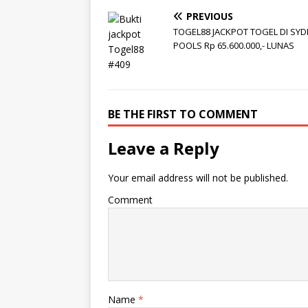
PREVIOUS
TOGEL88 JACKPOT TOGEL DI SYD
POOLS Rp 65.600.000,- LUNAS
BE THE FIRST TO COMMENT
Leave a Reply
Your email address will not be published.
Comment
Name
*