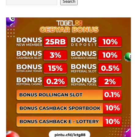
Search