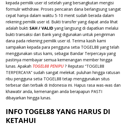
kepada pemilik user id setelah yang bersangkutan mengisi
formulir withdraw. Proses pencairan dana berlangsung sangat
cepat hanya dalam waktu 5-10 menit sudah berada dalam
rekening pemilik user id. Bukti transfer yang dapat anda lihat
adalah bukti
SAH / VALID
yang langsung di dapatkan melalui
bukti transaksi dari Bank yang digunakan untuk pengiriman
dana pada rekening pemilik user id. Terima kasih kami
sampaikan kepada para pengguna setia TOGEL88 yang telah
menggunakan situs kami, sebagai Bandar Terpercaya yang
pastinya membayar semua kemenangan member hingga
lunas. Apakah
TOGEL88 PENIPU
? Reputasi “TOGEL88
TERPERCAYA” sudah sangat melekat. puluhan hingga ratusan
ribu pengguna setia TOGEL88 tetap menggunakan situs
terbesar dan terbaik di Indonesia ini. Hapus rasa was-was dan
khawatir anda, kemenangan anda berapapun PASTI
dibayarkan hingga lunas.
INFO TOGEL88 YANG HARUS DI
KETAHUI