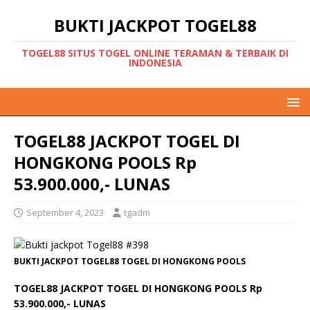
BUKTI JACKPOT TOGEL88
TOGEL88 SITUS TOGEL ONLINE TERAMAN & TERBAIK DI
INDONESIA
TOGEL88 JACKPOT TOGEL DI
HONGKONG POOLS Rp
53.900.000,- LUNAS
September 4, 2023
tgadm
BUKTI JACKPOT TOGEL88 TOGEL DI HONGKONG POOLS
TOGEL88 JACKPOT TOGEL DI HONGKONG POOLS Rp
53.900.000,- LUNAS