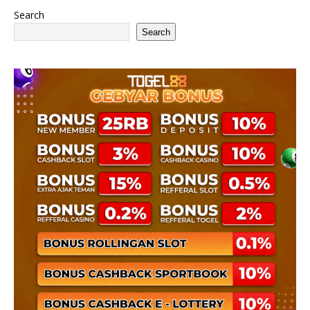
Search
Search