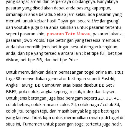
yang sangat aman dan terpercaya dibidangnya. Banyaknya
pasaran yang disediakan dapat anda pasang kapanpun,
dimanapun anda berada. Setiap jam selalu ada pasaran yang
menanti untuk keluar hasil. Tayangan secara
Live
(langsung)
dari youtube juga bisa anda saksikan untuk pasaran tertentu
seperti pasaran shio,
pasaran Toto Macau
, pasaran Jakarta,
pasaran Jowo Pools. Tipe bettingan yang tersedia membuat
anda bisa memilih jenis bettingan sesuai dengan keinginan
anda, dan tipe yang tersedia antara lain : bet tipe full, bet tipe
diskon, bet tipe BB, dan bet tipe Prize.
Untuk memudahkan dalam pemasangan togel online ini, situs
togel88 menyediakan generator bettingan seperti Fast4d,
Angka Tarung, BB Campuran atau biasa disebut BB Set /
BBFS, pola colok, angka kepung, mistik, index dan taysen.
Untuk jenis bettingan juga bisa beragam seperti 2D, 3D, 4D,
colok bebas, colok macau / colok 2d, colok naga / colok 3d,
colok jitu, tengah tepi, dan masih banyak lagi tipe bettingan
yang lainnya. Tidak lupa untuk meramalkan ranah judi togel di
situs ini, Turnamen untuk pasangan togel tertentu juga hadir.