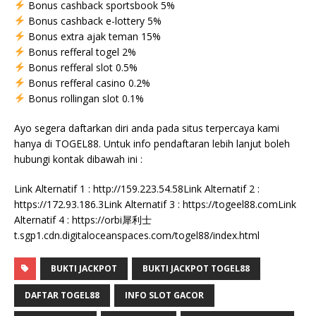
Bonus cashback sportsbook 5%
Bonus cashback e-lottery 5%
Bonus extra ajak teman 15%
Bonus refferal togel 2%
Bonus refferal slot 0.5%
Bonus refferal casino 0.2%
Bonus rollingan slot 0.1%
Ayo segera daftarkan diri anda pada situs terpercaya kami
hanya di TOGEL88. Untuk info pendaftaran lebih lanjut boleh
hubungi kontak dibawah ini :
Link Alternatif 1 : http://159.223.54.58Link Alternatif 2 :
https://172.93.186.3Link Alternatif 3 : https://togeel88.comLink
Alternatif 4 : https://orbi 犀利士
t.sgp1.cdn.digitaloceanspaces.com/togel88/index.html
BUKTI JACKPOT
BUKTI JACKPOT TOGEL88
DAFTAR TOGEL88
INFO SLOT GACOR