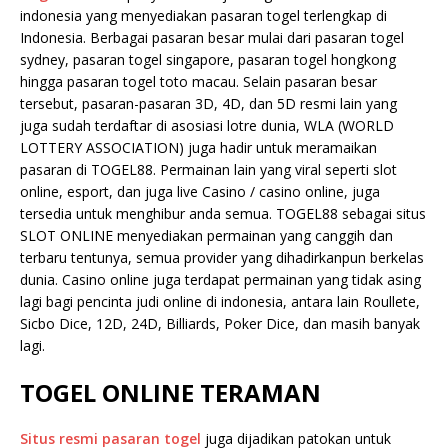
indonesia yang menyediakan pasaran togel terlengkap di
Indonesia. Berbagai pasaran besar mulai dari pasaran togel
sydney, pasaran togel singapore, pasaran togel hongkong
hingga pasaran togel toto macau. Selain pasaran besar
tersebut, pasaran-pasaran 3D, 4D, dan 5D resmi lain yang
juga sudah terdaftar di asosiasi lotre dunia, WLA (WORLD
LOTTERY ASSOCIATION) juga hadir untuk meramaikan
pasaran di TOGEL88. Permainan lain yang viral seperti slot
online, esport, dan juga live Casino / casino online, juga
tersedia untuk menghibur anda semua. TOGEL88 sebagai situs
SLOT ONLINE menyediakan permainan yang canggih dan
terbaru tentunya, semua provider yang dihadirkanpun berkelas
dunia. Casino online juga terdapat permainan yang tidak asing
lagi bagi pencinta judi online di indonesia, antara lain Roullete,
Sicbo Dice, 12D, 24D, Billiards, Poker Dice, dan masih banyak
lagi.
TOGEL ONLINE TERAMAN
Situs resmi pasaran togel
juga dijadikan patokan untuk