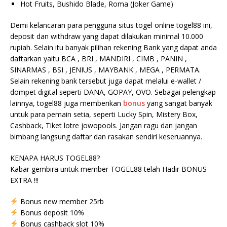
Hot Fruits, Bushido Blade, Roma (Joker Game)
Demi kelancaran para pengguna situs togel online togel88 ini,
deposit dan withdraw yang dapat dilakukan minimal 10.000
rupiah. Selain itu banyak pilihan rekening Bank yang dapat anda
daftarkan yaitu BCA , BRI , MANDIRI , CIMB , PANIN ,
SINARMAS , BSI , JENIUS , MAYBANK , MEGA , PERMATA.
Selain rekening bank tersebut juga dapat melalui e-wallet /
dompet digital seperti DANA, GOPAY, OVO. Sebagai pelengkap
lainnya, togel88 juga memberikan
bonus
yang sangat banyak
untuk para pemain setia, seperti Lucky Spin, Mistery Box,
Cashback, Tiket lotre jowopools. Jangan ragu dan jangan
bimbang langsung daftar dan rasakan sendiri keseruannya.
KENAPA HARUS TOGEL88?
Kabar gembira untuk member TOGEL88 telah Hadir BONUS
EXTRA !!!
Bonus new member 25rb
Bonus deposit 10%
Bonus cashback slot 10%