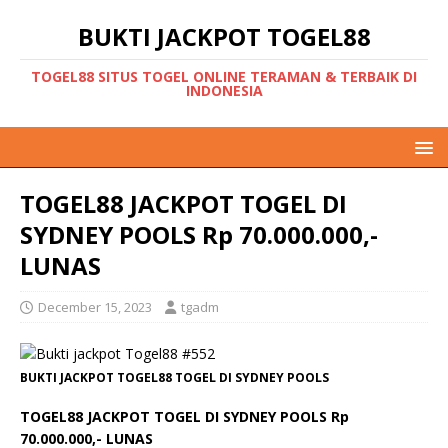
BUKTI JACKPOT TOGEL88
TOGEL88 SITUS TOGEL ONLINE TERAMAN & TERBAIK DI
INDONESIA
TOGEL88 JACKPOT TOGEL DI
SYDNEY POOLS Rp 70.000.000,-
LUNAS
December 15, 2023
tgadm
BUKTI JACKPOT TOGEL88 TOGEL DI SYDNEY POOLS
TOGEL88 JACKPOT TOGEL DI SYDNEY POOLS Rp
70.000.000,- LUNAS