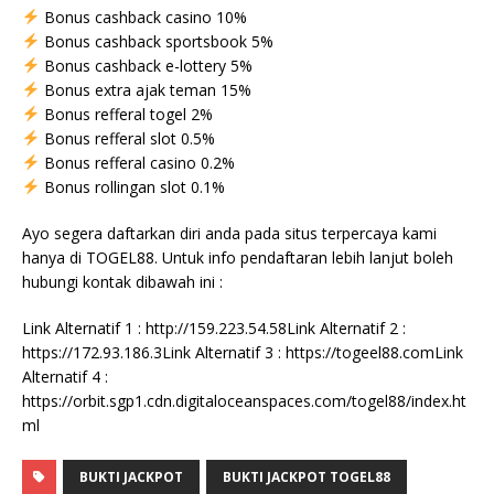
Bonus cashback casino 10%
Bonus cashback sportsbook 5%
Bonus cashback e-lottery 5%
Bonus extra ajak teman 15%
Bonus refferal togel 2%
Bonus refferal slot 0.5%
Bonus refferal casino 0.2%
Bonus rollingan slot 0.1%
Ayo segera daftarkan diri anda pada situs terpercaya kami
hanya di TOGEL88. Untuk info pendaftaran lebih lanjut boleh
hubungi kontak dibawah ini :
Link Alternatif 1 : http://159.223.54.58Link Alternatif 2 :
https://172.93.186.3Link Alternatif 3 : https://togeel88.comLink
Alternatif 4 :
https://orbit.sgp1.cdn.digitaloceanspaces.com/togel88/index.ht
ml
BUKTI JACKPOT
BUKTI JACKPOT TOGEL88