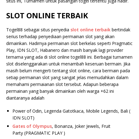
situs ini, Turnamen untuk pasangan togel tertentu juga hadir.
SLOT ONLINE TERBAIK
Togel88 sebagai situs penyedia
slot online terbaik
bertindak
serius terhadap penyediaan permainan slot yang akan
dimainkan. Hadirnya permainan slot berkelas seperti Pragmatic
Play, IDN SLOT, Habanero dan masih banyak lagi provider
ternama yang ada di slot online togel88 ini. Berbagai turnamen
slot diselenggarakan untuk menambah keseruan bermain. Jika
masih belum mengerti tentang slot online, cara bermain pada
setiap permainan slot yang sangat jelas memudahkan dalam
memahami permaianan slot tersebut. Adapun beberapa
permainan yang banyak dimainkan oleh warga +62 ini
diantaranya adalah
Power of Odin, Legenda Gatotkaca, Mobile Legends, Bali (
IDN SLOT)
Gates of Olympus
, Bonanza, Joker Jewels, Fruit
Party (PRAGMATIC PLAY )