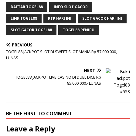
DAFTAR TOGEL88
INFO SLOT GACOR
LINK TOGEL88
RTP HARI INI
SLOT GACOR HARI INI
SLOT GACOR TOGEL88
TOGEL88 PENIPU
PREVIOUS
TOGEL88 JACKPOT SLOT DI SWEET SLOT MANIA Rp 57.000.000,-
LUNAS
NEXT
TOGEL88 JACKPOT LIVE CASINO DI DUEL DICE Rp
85.000.000,- LUNAS
BE THE FIRST TO COMMENT
Leave a Reply