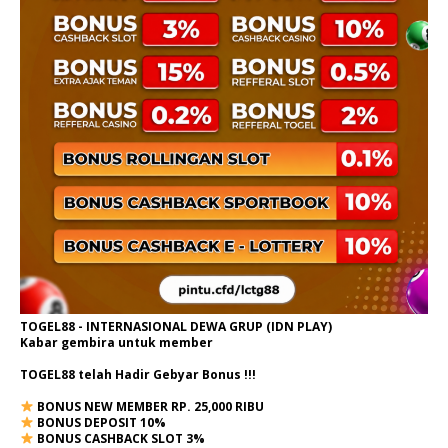
TOGEL88 - INTERNASIONAL DEWA GRUP (IDN PLAY)
Kabar gembira untuk member
TOGEL88 telah Hadir Gebyar Bonus !!!
BONUS NEW MEMBER RP. 25,000 RIBU
BONUS DEPOSIT 10%
BONUS CASHBACK SLOT 3%