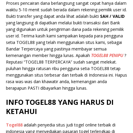
Proses pencairan dana berlangsung sangat cepat hanya dalam
waktu 5-10 menit sudah berada dalam rekening pemilik user id.
Bukti transfer yang dapat anda lihat adalah bukti
SAH / VALID
yang langsung di dapatkan melalui bukti transaksi dari Bank
yang digunakan untuk pengiriman dana pada rekening pemilik
user id. Terima kasih kami sampaikan kepada para pengguna
setia TOGEL88 yang telah menggunakan situs kami, sebagai
Bandar Terpercaya yang pastinya membayar semua
kemenangan member hingga lunas. Apakah
TOGEL88 PENIPU
?
Reputasi “TOGEL88 TERPERCAYA” sudah sangat melekat.
puluhan hingga ratusan ribu pengguna setia TOGEL88 tetap
menggunakan situs terbesar dan terbaik di Indonesia ini. Hapus
rasa was-was dan khawatir anda, kemenangan anda
berapapun PASTI dibayarkan hingga lunas.
INFO TOGEL88 YANG HARUS DI
KETAHUI
Togel88
adalah penyedia situs judi togel online terbaik di
indonesia yang menyediakan pasaran togel terlengkap di