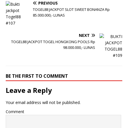
PREVIOUS
TOGEL88 JACKPOT SLOT SWEET BONANZA Rp
85.000.000,- LUNAS
NEXT
TOGEL88 JACKPOT TOGEL HONGKONG POOLS Rp
98.000.000,- LUNAS
BE THE FIRST TO COMMENT
Leave a Reply
Your email address will not be published.
Comment