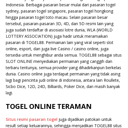
Indonesia. Berbagai pasaran besar mulai dari pasaran togel
sydney, pasaran togel singapore, pasaran togel hongkong
hingga pasaran togel toto macau. Selain pasaran besar
tersebut, pasaran-pasaran 3D, 4D, dan 5D resmi lain yang
juga sudah terdaftar di asosiasi lotre dunia, WLA (WORLD
LOTTERY ASSOCIATION) juga hadir untuk meramaikan
pasaran di TOGEL88. Permainan lain yang viral seperti slot
online, esport, dan juga live Casino / casino online, juga
tersedia untuk menghibur anda semua. TOGEL88 sebagai situs
SLOT ONLINE menyediakan permainan yang canggih dan
terbaru tentunya, semua provider yang dihadirkanpun berkelas
dunia. Casino online juga terdapat permainan yang tidak asing
lagi bagi pencinta judi online di indonesia, antara lain Roullete,
Sicbo Dice, 12D, 24D, Billiards, Poker Dice, dan masih banyak
lagi.
TOGEL ONLINE TERAMAN
Situs resmi pasaran togel
juga dijadikan patokan untuk
result setiap keluarannya, sehingga menjadikan TOGEL88 situs