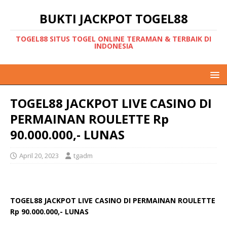
BUKTI JACKPOT TOGEL88
TOGEL88 SITUS TOGEL ONLINE TERAMAN & TERBAIK DI
INDONESIA
TOGEL88 JACKPOT LIVE CASINO DI
PERMAINAN ROULETTE Rp
90.000.000,- LUNAS
April 20, 2023
tgadm
TOGEL88 JACKPOT LIVE CASINO DI PERMAINAN ROULETTE
Rp 90.000.000,- LUNAS