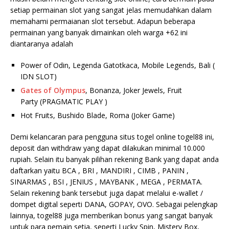
setiap permainan slot yang sangat jelas memudahkan dalam
memahami permaianan slot tersebut. Adapun beberapa
permainan yang banyak dimainkan oleh warga +62 ini
diantaranya adalah
Power of Odin, Legenda Gatotkaca, Mobile Legends, Bali (
IDN SLOT)
Gates of Olympus
, Bonanza, Joker Jewels, Fruit
Party (PRAGMATIC PLAY )
Hot Fruits, Bushido Blade, Roma (Joker Game)
Demi kelancaran para pengguna situs togel online togel88 ini,
deposit dan withdraw yang dapat dilakukan minimal 10.000
rupiah. Selain itu banyak pilihan rekening Bank yang dapat anda
daftarkan yaitu BCA , BRI , MANDIRI , CIMB , PANIN ,
SINARMAS , BSI , JENIUS , MAYBANK , MEGA , PERMATA.
Selain rekening bank tersebut juga dapat melalui e-wallet /
dompet digital seperti DANA, GOPAY, OVO. Sebagai pelengkap
lainnya, togel88 juga memberikan bonus yang sangat banyak
untuk para pemain setia, seperti Lucky Spin, Mistery Box,