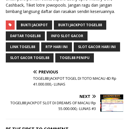
Cashback, Tiket lotre jowopools. Jangan ragu dan jangan
bimbang langsung daftar dan rasakan sendiri keseruannya.
BUKTI JACKPOT
BUKTI JACKPOT TOGEL88
DAFTAR TOGEL88
INFO SLOT GACOR
LINK TOGEL88
RTP HARI INI
SLOT GACOR HARI INI
SLOT GACOR TOGEL88
TOGEL88 PENIPU
PREVIOUS
TOGEL88 JACKPOT TOGEL DI TOTO MACAU 4D Rp
41.000.000,- LUNAS
NEXT
TOGEL88 JACKPOT SLOT DI DREAMS OF MACAU Rp
55.000.000,- LUNAS #3