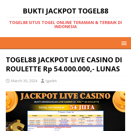
BUKTI JACKPOT TOGEL88
TOGEL88 SITUS TOGEL ONLINE TERAMAN & TERBAIK DI
INDONESIA
TOGEL88 JACKPOT LIVE CASINO DI
ROULETTE Rp 54.000.000,- LUNAS
March 30, 2024
tgadm