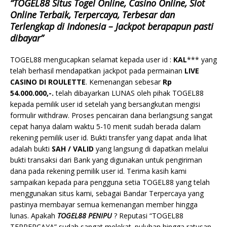
“TOGEL88 Situs Togel Online, Casino Online, Slot
Online Terbaik, Terpercaya, Terbesar dan
Terlengkap di Indonesia – Jackpot berapapun pasti
dibayar”
TOGEL88 mengucapkan selamat kepada user id :
KAL
*** yang
telah berhasil mendapatkan jackpot pada permainan
LIVE
CASINO DI ROULETTE
. Kemenangan sebesar
Rp
54.000.000,-.
telah dibayarkan LUNAS oleh pihak TOGEL88
kepada pemilik user id setelah yang bersangkutan mengisi
formulir withdraw. Proses pencairan dana berlangsung sangat
cepat hanya dalam waktu 5-10 menit sudah berada dalam
rekening pemilik user id. Bukti transfer yang dapat anda lihat
adalah bukti
SAH / VALID
yang langsung di dapatkan melalui
bukti transaksi dari Bank yang digunakan untuk pengiriman
dana pada rekening pemilik user id. Terima kasih kami
sampaikan kepada para pengguna setia TOGEL88 yang telah
menggunakan situs kami, sebagai Bandar Terpercaya yang
pastinya membayar semua kemenangan member hingga
lunas. Apakah
TOGEL88 PENIPU
? Reputasi “TOGEL88
TERPERCAYA” sudah sangat melekat. puluhan hingga ratusan