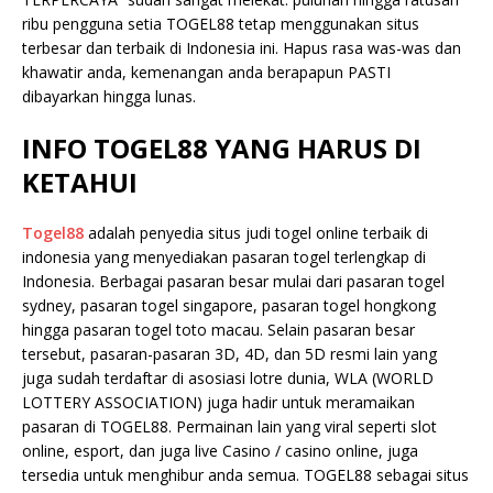
ribu pengguna setia TOGEL88 tetap menggunakan situs
terbesar dan terbaik di Indonesia ini. Hapus rasa was-was dan
khawatir anda, kemenangan anda berapapun PASTI
dibayarkan hingga lunas.
INFO TOGEL88 YANG HARUS DI
KETAHUI
Togel88
adalah penyedia situs judi togel online terbaik di
indonesia yang menyediakan pasaran togel terlengkap di
Indonesia. Berbagai pasaran besar mulai dari pasaran togel
sydney, pasaran togel singapore, pasaran togel hongkong
hingga pasaran togel toto macau. Selain pasaran besar
tersebut, pasaran-pasaran 3D, 4D, dan 5D resmi lain yang
juga sudah terdaftar di asosiasi lotre dunia, WLA (WORLD
LOTTERY ASSOCIATION) juga hadir untuk meramaikan
pasaran di TOGEL88. Permainan lain yang viral seperti slot
online, esport, dan juga live Casino / casino online, juga
tersedia untuk menghibur anda semua. TOGEL88 sebagai situs