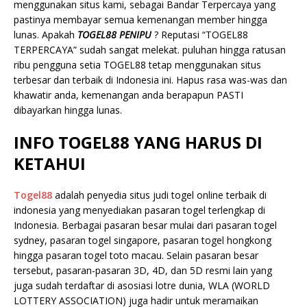
menggunakan situs kami, sebagai Bandar Terpercaya yang
pastinya membayar semua kemenangan member hingga
lunas. Apakah
TOGEL88 PENIPU
? Reputasi “TOGEL88
TERPERCAYA” sudah sangat melekat. puluhan hingga ratusan
ribu pengguna setia TOGEL88 tetap menggunakan situs
terbesar dan terbaik di Indonesia ini. Hapus rasa was-was dan
khawatir anda, kemenangan anda berapapun PASTI
dibayarkan hingga lunas.
INFO TOGEL88 YANG HARUS DI
KETAHUI
Togel88
adalah penyedia situs judi togel online terbaik di
indonesia yang menyediakan pasaran togel terlengkap di
Indonesia. Berbagai pasaran besar mulai dari pasaran togel
sydney, pasaran togel singapore, pasaran togel hongkong
hingga pasaran togel toto macau. Selain pasaran besar
tersebut, pasaran-pasaran 3D, 4D, dan 5D resmi lain yang
juga sudah terdaftar di asosiasi lotre dunia, WLA (WORLD
LOTTERY ASSOCIATION) juga hadir untuk meramaikan