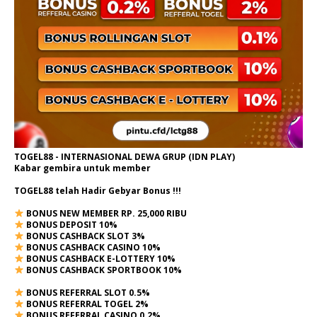
TOGEL88 - INTERNASIONAL DEWA GRUP (IDN PLAY)
Kabar gembira untuk member
TOGEL88 telah Hadir Gebyar Bonus !!!
BONUS NEW MEMBER RP. 25,000 RIBU
BONUS DEPOSIT 10%
BONUS CASHBACK SLOT 3%
BONUS CASHBACK CASINO 10%
BONUS CASHBACK E-LOTTERY 10%
BONUS CASHBACK SPORTBOOK 10%
BONUS REFERRAL SLOT 0.5%
BONUS REFERRAL TOGEL 2%
BONUS REFERRAL CASINO 0.2%