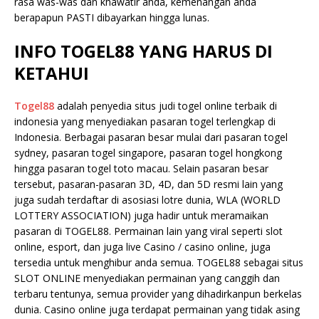
rasa was-was dan khawatir anda, kemenangan anda
berapapun PASTI dibayarkan hingga lunas.
INFO TOGEL88 YANG HARUS DI
KETAHUI
Togel88
adalah penyedia situs judi togel online terbaik di
indonesia yang menyediakan pasaran togel terlengkap di
Indonesia. Berbagai pasaran besar mulai dari pasaran togel
sydney, pasaran togel singapore, pasaran togel hongkong
hingga pasaran togel toto macau. Selain pasaran besar
tersebut, pasaran-pasaran 3D, 4D, dan 5D resmi lain yang
juga sudah terdaftar di asosiasi lotre dunia, WLA (WORLD
LOTTERY ASSOCIATION) juga hadir untuk meramaikan
pasaran di TOGEL88. Permainan lain yang viral seperti slot
online, esport, dan juga live Casino / casino online, juga
tersedia untuk menghibur anda semua. TOGEL88 sebagai situs
SLOT ONLINE menyediakan permainan yang canggih dan
terbaru tentunya, semua provider yang dihadirkanpun berkelas
dunia. Casino online juga terdapat permainan yang tidak asing