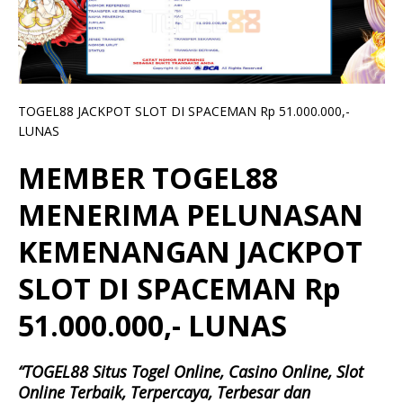
TOGEL88 JACKPOT SLOT DI SPACEMAN Rp 51.000.000,-
LUNAS
MEMBER TOGEL88
MENERIMA PELUNASAN
KEMENANGAN JACKPOT
SLOT DI SPACEMAN Rp
51.000.000,- LUNAS
“TOGEL88 Situs Togel Online, Casino Online, Slot
Online Terbaik, Terpercaya, Terbesar dan