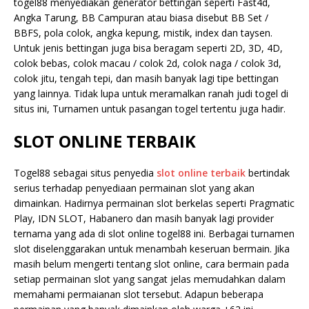
togel88 menyediakan generator bettingan seperti Fast4d,
Angka Tarung, BB Campuran atau biasa disebut BB Set /
BBFS, pola colok, angka kepung, mistik, index dan taysen.
Untuk jenis bettingan juga bisa beragam seperti 2D, 3D, 4D,
colok bebas, colok macau / colok 2d, colok naga / colok 3d,
colok jitu, tengah tepi, dan masih banyak lagi tipe bettingan
yang lainnya. Tidak lupa untuk meramalkan ranah judi togel di
situs ini, Turnamen untuk pasangan togel tertentu juga hadir.
SLOT ONLINE TERBAIK
Togel88 sebagai situs penyedia
slot online terbaik
bertindak
serius terhadap penyediaan permainan slot yang akan
dimainkan. Hadirnya permainan slot berkelas seperti Pragmatic
Play, IDN SLOT, Habanero dan masih banyak lagi provider
ternama yang ada di slot online togel88 ini. Berbagai turnamen
slot diselenggarakan untuk menambah keseruan bermain. Jika
masih belum mengerti tentang slot online, cara bermain pada
setiap permainan slot yang sangat jelas memudahkan dalam
memahami permaianan slot tersebut. Adapun beberapa