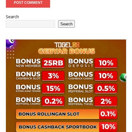
Search
Search