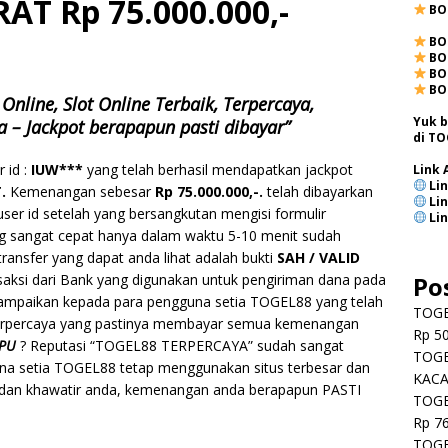
T Rp 75.000.000,-
BO
BO
BO
BO
BO
Online, Slot Online Terbaik, Terpercaya,
Yuk b
a – Jackpot berapapun pasti dibayar”
di TO
 id :
IUW***
yang telah berhasil mendapatkan jackpot
Link 
Li
.
Kemenangan sebesar
Rp 75.000.000,-.
telah dibayarkan
Li
ser id setelah yang bersangkutan mengisi formulir
Lin
ng sangat cepat hanya dalam waktu 5-10 menit sudah
transfer yang dapat anda lihat adalah bukti
SAH / VALID
nsaksi dari Bank yang digunakan untuk pengiriman dana pada
Po
i sampaikan kepada para pengguna setia TOGEL88 yang telah
TOGE
Terpercaya yang pastinya membayar semua kemenangan
Rp 5
IPU
? Reputasi “TOGEL88 TERPERCAYA” sudah sangat
TOGE
una setia TOGEL88 tetap menggunakan situs terbesar dan
KACA
as dan khawatir anda, kemenangan anda berapapun PASTI
TOGE
Rp 7
TOGE