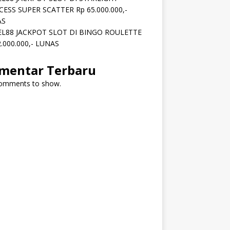
CESS SUPER SCATTER Rp 65.000.000,-
AS
L88 JACKPOT SLOT DI BINGO ROULETTE
2.000.000,- LUNAS
mentar Terbaru
omments to show.