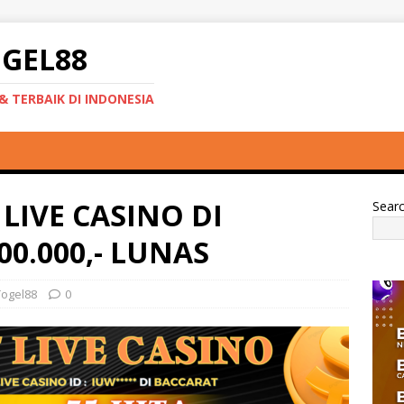
OGEL88
 TERBAIK DI INDONESIA
LIVE CASINO DI
Sear
00.000,- LUNAS
Togel88
0