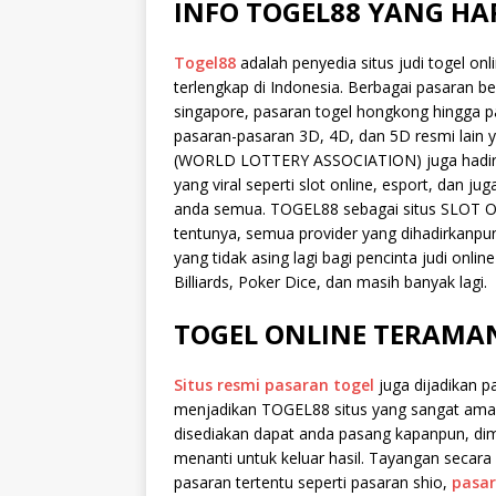
INFO TOGEL88 YANG HA
Togel88
adalah penyedia situs judi togel on
terlengkap di Indonesia. Berbagai pasaran be
singapore, pasaran togel hongkong hingga pa
pasaran-pasaran 3D, 4D, dan 5D resmi lain ya
(WORLD LOTTERY ASSOCIATION) juga hadir 
yang viral seperti slot online, esport, dan ju
anda semua. TOGEL88 sebagai situs SLOT O
tentunya, semua provider yang dihadirkanpun
yang tidak asing lagi bagi pencinta judi onlin
Billiards, Poker Dice, dan masih banyak lagi.
TOGEL ONLINE TERAMA
Situs resmi pasaran togel
juga dijadikan p
menjadikan TOGEL88 situs yang sangat aman
disediakan dapat anda pasang kapanpun, dim
menanti untuk keluar hasil. Tayangan secara
pasaran tertentu seperti pasaran shio,
pasa