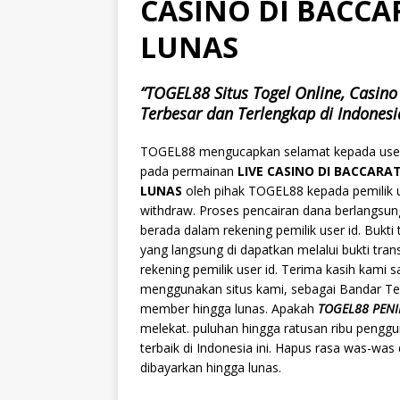
CASINO DI BACCARA
LUNAS
“TOGEL88 Situs Togel Online, Casino 
Terbesar dan Terlengkap di Indonesi
TOGEL88 mengucapkan selamat kepada user
pada permainan
LIVE CASINO DI BACCARAT
LUNAS
oleh pihak TOGEL88 kepada pemilik u
withdraw. Proses pencairan dana berlangsu
berada dalam rekening pemilik user id. Bukti 
yang langsung di dapatkan melalui bukti tra
rekening pemilik user id. Terima kasih kam
menggunakan situs kami, sebagai Bandar 
member hingga lunas. Apakah
TOGEL88 PEN
melekat. puluhan hingga ratusan ribu pengg
terbaik di Indonesia ini. Hapus rasa was-w
dibayarkan hingga lunas.