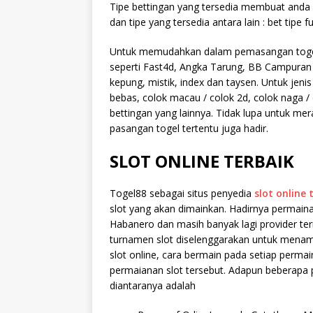
Tipe bettingan yang tersedia membuat anda b
dan tipe yang tersedia antara lain : bet tipe fu
Untuk memudahkan dalam pemasangan togel o
seperti Fast4d, Angka Tarung, BB Campuran 
kepung, mistik, index dan taysen. Untuk jeni
bebas, colok macau / colok 2d, colok naga / c
bettingan yang lainnya. Tidak lupa untuk mer
pasangan togel tertentu juga hadir.
SLOT ONLINE TERBAIK
Togel88 sebagai situs penyedia
slot online 
slot yang akan dimainkan. Hadirnya permaina
Habanero dan masih banyak lagi provider tern
turnamen slot diselenggarakan untuk menam
slot online, cara bermain pada setiap per
permaianan slot tersebut. Adapun beberapa 
diantaranya adalah