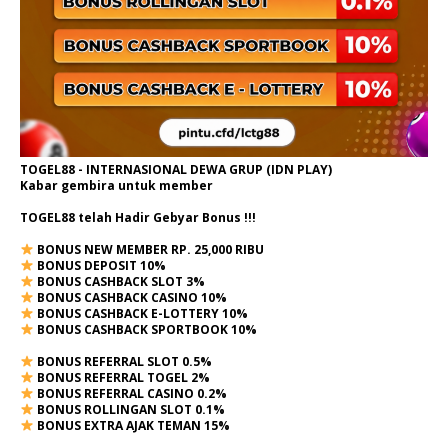
TOGEL88 - INTERNASIONAL DEWA GRUP (IDN PLAY)
Kabar gembira untuk member
TOGEL88 telah Hadir Gebyar Bonus !!!
BONUS NEW MEMBER RP. 25,000 RIBU
BONUS DEPOSIT 10%
BONUS CASHBACK SLOT 3%
BONUS CASHBACK CASINO 10%
BONUS CASHBACK E-LOTTERY 10%
BONUS CASHBACK SPORTBOOK 10%
BONUS REFERRAL SLOT 0.5%
BONUS REFERRAL TOGEL 2%
BONUS REFERRAL CASINO 0.2%
BONUS ROLLINGAN SLOT 0.1%
BONUS EXTRA AJAK TEMAN 15%