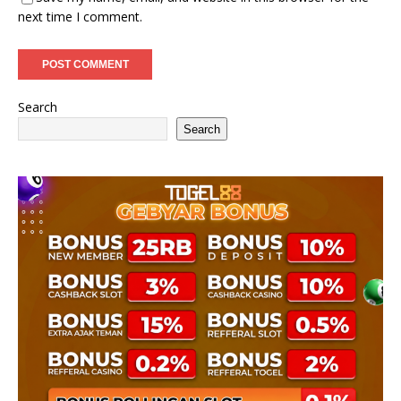
next time I comment.
Search
Search