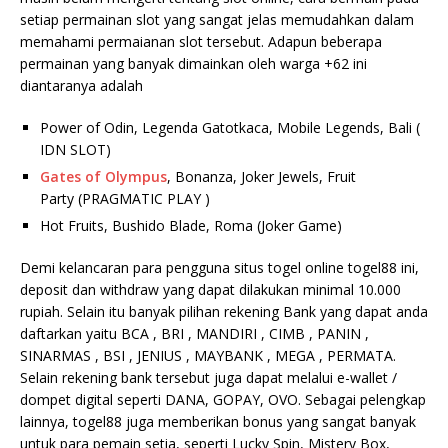
setiap permainan slot yang sangat jelas memudahkan dalam
memahami permaianan slot tersebut. Adapun beberapa
permainan yang banyak dimainkan oleh warga +62 ini
diantaranya adalah
Power of Odin, Legenda Gatotkaca, Mobile Legends, Bali (
IDN SLOT)
Gates of Olympus
, Bonanza, Joker Jewels, Fruit
Party (PRAGMATIC PLAY )
Hot Fruits, Bushido Blade, Roma (Joker Game)
Demi kelancaran para pengguna situs togel online togel88 ini,
deposit dan withdraw yang dapat dilakukan minimal 10.000
rupiah. Selain itu banyak pilihan rekening Bank yang dapat anda
daftarkan yaitu BCA , BRI , MANDIRI , CIMB , PANIN ,
SINARMAS , BSI , JENIUS , MAYBANK , MEGA , PERMATA.
Selain rekening bank tersebut juga dapat melalui e-wallet /
dompet digital seperti DANA, GOPAY, OVO. Sebagai pelengkap
lainnya, togel88 juga memberikan bonus yang sangat banyak
untuk para pemain setia, seperti Lucky Spin, Mistery Box,