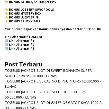
BONUS EXTRA AJAK TEMAN 15%
BONUS LOTTERY JOWOPOOLS
BONUS MYSTERY BOX
BONUS LUCKY SPIN
BONUS 5 LUCKY BALL
Yuk buruan dapatkan bonus bonus nya dan daftar di TOGEL88
Link Alternatif TOGEL88 :
Link Alternatif
1
Link Alternatif
2
Link Alternatif 3
Post Terbaru
TOGEL88 JACKPOT SLOT DI SWEET BONANZA SUPER
SCATTER Rp 85.000.000,- LUNAS
TOGEL88 JACKPOT LIVE CASINO DI NIU NIU Rp 62.000.000,-
LUNAS
TOGEL88 JACKPOT LIVE CASINO DI DUEL DICE Rp
50.000.000,- LUNAS
TOGEL88 JACKPOT SLOT DI GATES OF GATOT KACA 1000 Rp
98.000.000,- LUNAS