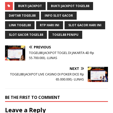
BUKTI JACKPOT
BUKTI JACKPOT TOGEL88
DAFTAR TOGEL88
INFO SLOT GACOR
LINK TOGEL88
RTP HARI INI
SLOT GACOR HARI INI
SLOT GACOR TOGEL88
TOGEL88 PENIPU
PREVIOUS
TOGEL88 JACKPOT TOGEL DI JAKARTA 4D Rp
55.700.000,- LUNAS
NEXT
TOGEL88 JACKPOT LIVE CASINO DI POKER DICE Rp
65.000.000,- LUNAS
BE THE FIRST TO COMMENT
Leave a Reply