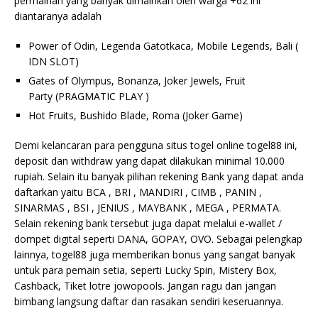
permainan yang banyak dimainkan oleh warga +62 ini
diantaranya adalah
Power of Odin, Legenda Gatotkaca, Mobile Legends, Bali (
IDN SLOT)
Gates of Olympus, Bonanza, Joker Jewels, Fruit
Party (PRAGMATIC PLAY )
Hot Fruits, Bushido Blade, Roma (Joker Game)
Demi kelancaran para pengguna situs togel online togel88 ini,
deposit dan withdraw yang dapat dilakukan minimal 10.000
rupiah. Selain itu banyak pilihan rekening Bank yang dapat anda
daftarkan yaitu BCA , BRI , MANDIRI , CIMB , PANIN ,
SINARMAS , BSI , JENIUS , MAYBANK , MEGA , PERMATA.
Selain rekening bank tersebut juga dapat melalui e-wallet /
dompet digital seperti DANA, GOPAY, OVO. Sebagai pelengkap
lainnya, togel88 juga memberikan bonus yang sangat banyak
untuk para pemain setia, seperti Lucky Spin, Mistery Box,
Cashback, Tiket lotre jowopools. Jangan ragu dan jangan
bimbang langsung daftar dan rasakan sendiri keseruannya.