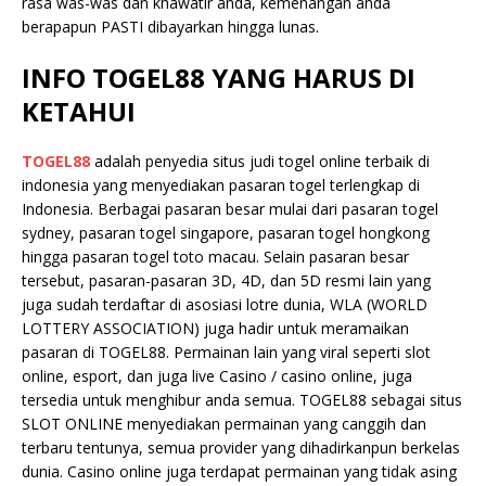
rasa was-was dan khawatir anda, kemenangan anda
berapapun PASTI dibayarkan hingga lunas.
INFO TOGEL88 YANG HARUS DI
KETAHUI
TOGEL88
adalah penyedia situs judi togel online terbaik di
indonesia yang menyediakan pasaran togel terlengkap di
Indonesia. Berbagai pasaran besar mulai dari pasaran togel
sydney, pasaran togel singapore, pasaran togel hongkong
hingga pasaran togel toto macau. Selain pasaran besar
tersebut, pasaran-pasaran 3D, 4D, dan 5D resmi lain yang
juga sudah terdaftar di asosiasi lotre dunia, WLA (WORLD
LOTTERY ASSOCIATION) juga hadir untuk meramaikan
pasaran di TOGEL88. Permainan lain yang viral seperti slot
online, esport, dan juga live Casino / casino online, juga
tersedia untuk menghibur anda semua. TOGEL88 sebagai situs
SLOT ONLINE menyediakan permainan yang canggih dan
terbaru tentunya, semua provider yang dihadirkanpun berkelas
dunia. Casino online juga terdapat permainan yang tidak asing