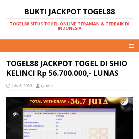
BUKTI JACKPOT TOGEL88
TOGEL88 SITUS TOGEL ONLINE TERAMAN & TERBAIK DI
INDONESIA
TOGEL88 JACKPOT TOGEL DI SHIO
KELINCI Rp 56.700.000,- LUNAS
July 6, 2026
tgadm