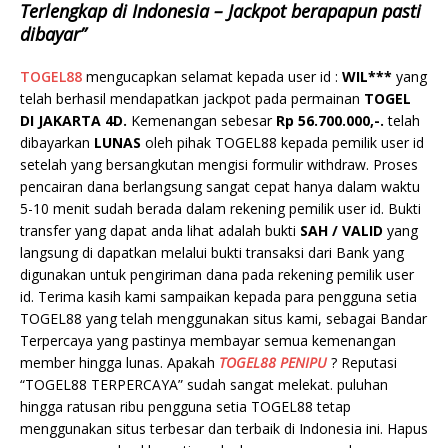
Terlengkap di Indonesia – Jackpot berapapun pasti
dibayar”
TOGEL88
mengucapkan selamat kepada user id :
WIL***
yang
telah berhasil mendapatkan jackpot pada permainan
TOGEL
DI JAKARTA 4D.
Kemenangan sebesar
Rp 56.700.000,-.
telah
dibayarkan
LUNAS
oleh pihak TOGEL88 kepada pemilik user id
setelah yang bersangkutan mengisi formulir withdraw. Proses
pencairan dana berlangsung sangat cepat hanya dalam waktu
5-10 menit sudah berada dalam rekening pemilik user id. Bukti
transfer yang dapat anda lihat adalah bukti
SAH / VALID
yang
langsung di dapatkan melalui bukti transaksi dari Bank yang
digunakan untuk pengiriman dana pada rekening pemilik user
id. Terima kasih kami sampaikan kepada para pengguna setia
TOGEL88 yang telah menggunakan situs kami, sebagai Bandar
Terpercaya yang pastinya membayar semua kemenangan
member hingga lunas. Apakah
TOGEL88 PENIPU
? Reputasi
“TOGEL88 TERPERCAYA” sudah sangat melekat. puluhan
hingga ratusan ribu pengguna setia TOGEL88 tetap
menggunakan situs terbesar dan terbaik di Indonesia ini. Hapus