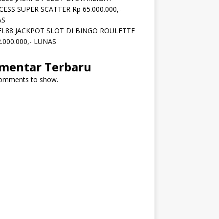
CESS SUPER SCATTER Rp 65.000.000,-
AS
L88 JACKPOT SLOT DI BINGO ROULETTE
2.000.000,- LUNAS
mentar Terbaru
omments to show.