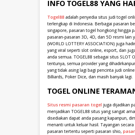
INFO TOGEL88 YANG HA
Togel88
adalah penyedia situs judi togel on
terlengkap di Indonesia. Berbagai pasaran be
singapore, pasaran togel hongkong hingga pa
pasaran-pasaran 3D, 4D, dan 5D resmi lain ya
(WORLD LOTTERY ASSOCIATION) juga hadir 
yang viral seperti slot online, esport, dan ju
anda semua. TOGEL88 sebagai situs SLOT O
tentunya, semua provider yang dihadirkanpun
yang tidak asing lagi bagi pencinta judi onlin
Billiards, Poker Dice, dan masih banyak lagi.
TOGEL ONLINE TERAMA
Situs resmi pasaran togel
juga dijadikan p
menjadikan TOGEL88 situs yang sangat aman
disediakan dapat anda pasang kapanpun, dim
menanti untuk keluar hasil. Tayangan secara
pasaran tertentu seperti pasaran shio,
pasa