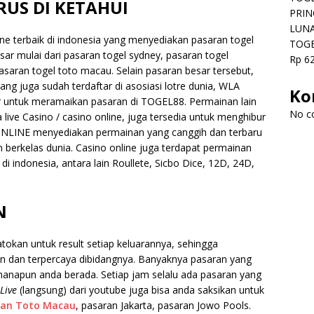
RUS DI KETAHUI
PRIN
LUN
line terbaik di indonesia yang menyediakan pasaran togel
TOGE
sar mulai dari pasaran togel sydney, pasaran togel
Rp 6
saran togel toto macau. Selain pasaran besar tersebut,
ng juga sudah terdaftar di asosiasi lotre dunia, WLA
Ko
untuk meramaikan pasaran di TOGEL88. Permainan lain
No c
ga live Casino / casino online, juga tersedia untuk menghibur
NLINE menyediakan permainan yang canggih dan terbaru
 berkelas dunia. Casino online juga terdapat permainan
e di indonesia, antara lain Roullete, Sicbo Dice, 12D, 24D,
N
atokan untuk result setiap keluarannya, sehingga
 dan terpercaya dibidangnya. Banyaknya pasaran yang
anapun anda berada. Setiap jam selalu ada pasaran yang
Live
(langsung) dari youtube juga bisa anda saksikan untuk
ran Toto Macau
, pasaran Jakarta, pasaran Jowo Pools.