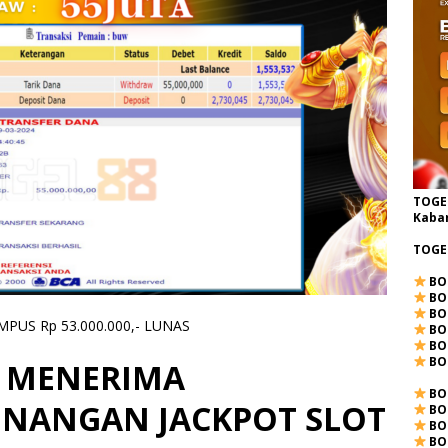
TOGE
Kaba
TOGEL
BO
BO
BO
PUS Rp 53.000.000,- LUNAS
BO
BO
BO
 MENERIMA
BO
NANGAN JACKPOT SLOT
BO
BO
BO