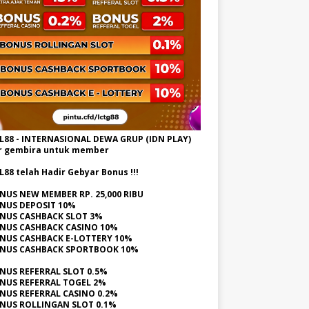
L88 - INTERNASIONAL DEWA GRUP (IDN PLAY)
r gembira untuk member
88 telah Hadir Gebyar Bonus !!!
NUS NEW MEMBER RP. 25,000 RIBU
NUS DEPOSIT 10%
NUS CASHBACK SLOT 3%
NUS CASHBACK CASINO 10%
NUS CASHBACK E-LOTTERY 10%
NUS CASHBACK SPORTBOOK 10%
NUS REFERRAL SLOT 0.5%
NUS REFERRAL TOGEL 2%
NUS REFERRAL CASINO 0.2%
NUS ROLLINGAN SLOT 0.1%