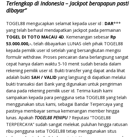
Terlengkap di Indonesia – Jackpot berapapun pasti
dibayar”
TOGEL88 mengucapkan selamat kepada user id :
DAR
***
yang telah berhasil mendapatkan jackpot pada permainan
TOGEL DI TOTO MACAU 4D
. Kemenangan sebesar
Rp
53.000.000,-.
telah dibayarkan LUNAS oleh pihak TOGEL88
kepada pemilik user id setelah yang bersangkutan mengisi
formulir withdraw. Proses pencairan dana berlangsung sangat
cepat hanya dalam waktu 5-10 menit sudah berada dalam
rekening pemilik user id. Bukti transfer yang dapat anda lihat
adalah bukti
SAH / VALID
yang langsung di dapatkan melalui
bukti transaksi dari Bank yang digunakan untuk pengiriman
dana pada rekening pemilik user id. Terima kasih kami
sampaikan kepada para pengguna setia TOGEL88 yang telah
menggunakan situs kami, sebagai Bandar Terpercaya yang
pastinya membayar semua kemenangan member hingga
lunas. Apakah
TOGEL88 PENIPU
? Reputasi “TOGEL88
TERPERCAYA” sudah sangat melekat. puluhan hingga ratusan
ribu pengguna setia TOGEL88 tetap menggunakan situs