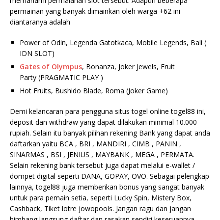
memahami permaianan slot tersebut. Adapun beberapa
permainan yang banyak dimainkan oleh warga +62 ini
diantaranya adalah
Power of Odin, Legenda Gatotkaca, Mobile Legends, Bali (
IDN SLOT)
Gates of Olympus
, Bonanza, Joker Jewels, Fruit
Party (PRAGMATIC PLAY )
Hot Fruits, Bushido Blade, Roma (Joker Game)
Demi kelancaran para pengguna situs togel online togel88 ini,
deposit dan withdraw yang dapat dilakukan minimal 10.000
rupiah. Selain itu banyak pilihan rekening Bank yang dapat anda
daftarkan yaitu BCA , BRI , MANDIRI , CIMB , PANIN ,
SINARMAS , BSI , JENIUS , MAYBANK , MEGA , PERMATA.
Selain rekening bank tersebut juga dapat melalui e-wallet /
dompet digital seperti DANA, GOPAY, OVO. Sebagai pelengkap
lainnya, togel88 juga memberikan bonus yang sangat banyak
untuk para pemain setia, seperti Lucky Spin, Mistery Box,
Cashback, Tiket lotre jowopools. Jangan ragu dan jangan
bimbang langsung daftar dan rasakan sendiri keseruannya.