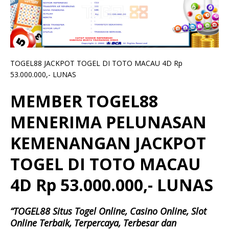
TOGEL88 JACKPOT TOGEL DI TOTO MACAU 4D Rp
53.000.000,- LUNAS
MEMBER TOGEL88
MENERIMA PELUNASAN
KEMENANGAN JACKPOT
TOGEL DI TOTO MACAU
4D Rp 53.000.000,- LUNAS
“TOGEL88 Situs Togel Online, Casino Online, Slot
Online Terbaik, Terpercaya, Terbesar dan