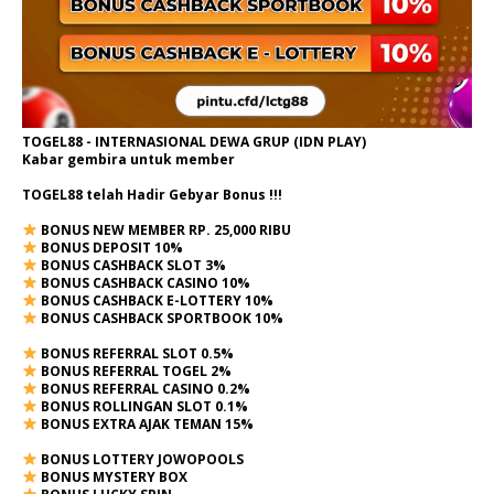
TOGEL88 - INTERNASIONAL DEWA GRUP (IDN PLAY)
Kabar gembira untuk member
TOGEL88 telah Hadir Gebyar Bonus !!!
BONUS NEW MEMBER RP. 25,000 RIBU
BONUS DEPOSIT 10%
BONUS CASHBACK SLOT 3%
BONUS CASHBACK CASINO 10%
BONUS CASHBACK E-LOTTERY 10%
BONUS CASHBACK SPORTBOOK 10%
BONUS REFERRAL SLOT 0.5%
BONUS REFERRAL TOGEL 2%
BONUS REFERRAL CASINO 0.2%
BONUS ROLLINGAN SLOT 0.1%
BONUS EXTRA AJAK TEMAN 15%
BONUS LOTTERY JOWOPOOLS
BONUS MYSTERY BOX