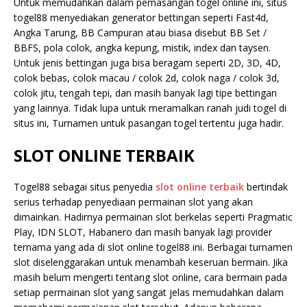
Untuk memudahkan dalam pemasangan togel online ini, situs
togel88 menyediakan generator bettingan seperti Fast4d,
Angka Tarung, BB Campuran atau biasa disebut BB Set /
BBFS, pola colok, angka kepung, mistik, index dan taysen.
Untuk jenis bettingan juga bisa beragam seperti 2D, 3D, 4D,
colok bebas, colok macau / colok 2d, colok naga / colok 3d,
colok jitu, tengah tepi, dan masih banyak lagi tipe bettingan
yang lainnya. Tidak lupa untuk meramalkan ranah judi togel di
situs ini, Turnamen untuk pasangan togel tertentu juga hadir.
SLOT ONLINE TERBAIK
Togel88 sebagai situs penyedia
slot online terbaik
bertindak
serius terhadap penyediaan permainan slot yang akan
dimainkan. Hadirnya permainan slot berkelas seperti Pragmatic
Play, IDN SLOT, Habanero dan masih banyak lagi provider
ternama yang ada di slot online togel88 ini. Berbagai turnamen
slot diselenggarakan untuk menambah keseruan bermain. Jika
masih belum mengerti tentang slot online, cara bermain pada
setiap permainan slot yang sangat jelas memudahkan dalam