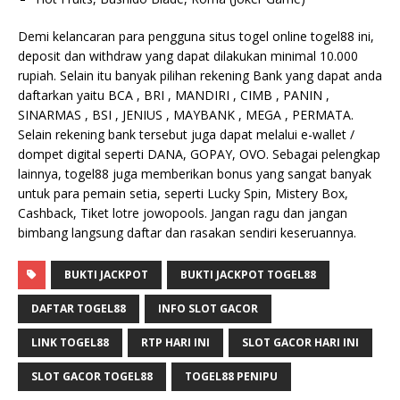
Demi kelancaran para pengguna situs togel online togel88 ini,
deposit dan withdraw yang dapat dilakukan minimal 10.000
rupiah. Selain itu banyak pilihan rekening Bank yang dapat anda
daftarkan yaitu BCA , BRI , MANDIRI , CIMB , PANIN ,
SINARMAS , BSI , JENIUS , MAYBANK , MEGA , PERMATA.
Selain rekening bank tersebut juga dapat melalui e-wallet /
dompet digital seperti DANA, GOPAY, OVO. Sebagai pelengkap
lainnya, togel88 juga memberikan bonus yang sangat banyak
untuk para pemain setia, seperti Lucky Spin, Mistery Box,
Cashback, Tiket lotre jowopools. Jangan ragu dan jangan
bimbang langsung daftar dan rasakan sendiri keseruannya.
BUKTI JACKPOT
BUKTI JACKPOT TOGEL88
DAFTAR TOGEL88
INFO SLOT GACOR
LINK TOGEL88
RTP HARI INI
SLOT GACOR HARI INI
SLOT GACOR TOGEL88
TOGEL88 PENIPU