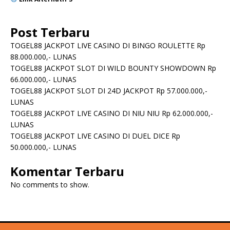
Post Terbaru
TOGEL88 JACKPOT LIVE CASINO DI BINGO ROULETTE Rp
88.000.000,- LUNAS
TOGEL88 JACKPOT SLOT DI WILD BOUNTY SHOWDOWN Rp
66.000.000,- LUNAS
TOGEL88 JACKPOT SLOT DI 24D JACKPOT Rp 57.000.000,-
LUNAS
TOGEL88 JACKPOT LIVE CASINO DI NIU NIU Rp 62.000.000,-
LUNAS
TOGEL88 JACKPOT LIVE CASINO DI DUEL DICE Rp
50.000.000,- LUNAS
Komentar Terbaru
No comments to show.