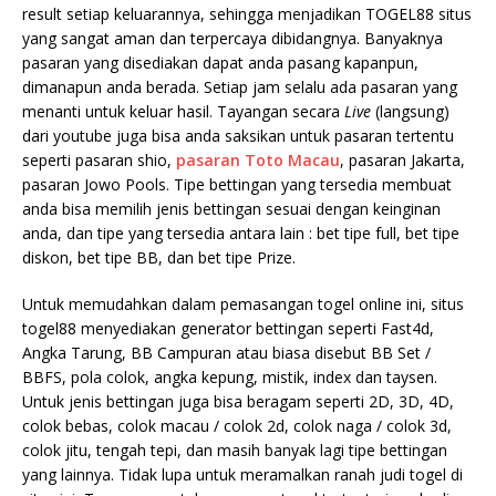
result setiap keluarannya, sehingga menjadikan TOGEL88 situs
yang sangat aman dan terpercaya dibidangnya. Banyaknya
pasaran yang disediakan dapat anda pasang kapanpun,
dimanapun anda berada. Setiap jam selalu ada pasaran yang
menanti untuk keluar hasil. Tayangan secara
Live
(langsung)
dari youtube juga bisa anda saksikan untuk pasaran tertentu
seperti pasaran shio,
pasaran Toto Macau
, pasaran Jakarta,
pasaran Jowo Pools. Tipe bettingan yang tersedia membuat
anda bisa memilih jenis bettingan sesuai dengan keinginan
anda, dan tipe yang tersedia antara lain : bet tipe full, bet tipe
diskon, bet tipe BB, dan bet tipe Prize.
Untuk memudahkan dalam pemasangan togel online ini, situs
togel88 menyediakan generator bettingan seperti Fast4d,
Angka Tarung, BB Campuran atau biasa disebut BB Set /
BBFS, pola colok, angka kepung, mistik, index dan taysen.
Untuk jenis bettingan juga bisa beragam seperti 2D, 3D, 4D,
colok bebas, colok macau / colok 2d, colok naga / colok 3d,
colok jitu, tengah tepi, dan masih banyak lagi tipe bettingan
yang lainnya. Tidak lupa untuk meramalkan ranah judi togel di