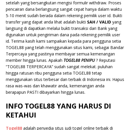
setelah yang bersangkutan mengisi formulir withdraw. Proses
pencairan dana berlangsung sangat cepat hanya dalam waktu
5-10 menit sudah berada dalam rekening pemilik user id. Bukti
transfer yang dapat anda lihat adalah bukti
SAH / VALID
yang
langsung di dapatkan melalui bukti transaksi dari Bank yang
digunakan untuk pengiriman dana pada rekening pemilik user
id. Terima kasih kami sampaikan kepada para pengguna setia
TOGEL88 yang telah menggunakan situs kami, sebagai Bandar
Terpercaya yang pastinya membayar semua kemenangan
member hingga lunas. Apakah
TOGEL88 PENIPU
? Reputasi
“TOGEL88 TERPERCAYA” sudah sangat melekat. puluhan
hingga ratusan ribu pengguna setia TOGEL88 tetap
menggunakan situs terbesar dan terbaik di Indonesia ini. Hapus
rasa was-was dan khawatir anda, kemenangan anda
berapapun PASTI dibayarkan hingga lunas.
INFO TOGEL88 YANG HARUS DI
KETAHUI
Togel88
adalah penyedia situs judi togel online terbaik di