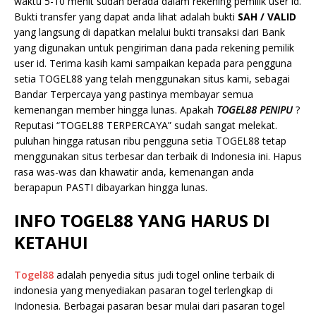
waktu 5-10 menit sudah berada dalam rekening pemilik user id.
Bukti transfer yang dapat anda lihat adalah bukti
SAH / VALID
yang langsung di dapatkan melalui bukti transaksi dari Bank
yang digunakan untuk pengiriman dana pada rekening pemilik
user id. Terima kasih kami sampaikan kepada para pengguna
setia TOGEL88 yang telah menggunakan situs kami, sebagai
Bandar Terpercaya yang pastinya membayar semua
kemenangan member hingga lunas. Apakah
TOGEL88 PENIPU
?
Reputasi “TOGEL88 TERPERCAYA” sudah sangat melekat.
puluhan hingga ratusan ribu pengguna setia TOGEL88 tetap
menggunakan situs terbesar dan terbaik di Indonesia ini. Hapus
rasa was-was dan khawatir anda, kemenangan anda
berapapun PASTI dibayarkan hingga lunas.
INFO TOGEL88 YANG HARUS DI
KETAHUI
Togel88
adalah penyedia situs judi togel online terbaik di
indonesia yang menyediakan pasaran togel terlengkap di
Indonesia. Berbagai pasaran besar mulai dari pasaran togel