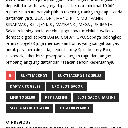
deposit dan withdraw yang dapat dilakukan minimal 10.000
rupiah. Selain itu banyak pilihan rekening Bank yang dapat anda
daftarkan yaitu BCA , BRI , MANDIRI , CIMB , PANIN ,
SINARMAS , BSI , JENIUS , MAYBANK , MEGA , PERMATA.
Selain rekening bank tersebut juga dapat melalui e-wallet /
dompet digital seperti DANA, GOPAY, OVO. Sebagai pelengkap
lainnya, togel88 juga memberikan bonus yang sangat banyak
untuk para pemain setia, seperti Lucky Spin, Mistery Box,
Cashback, Tiket lotre jowopools. Jangan ragu dan jangan
bimbang langsung daftar dan rasakan sendiri keseruannya.
BUKTI JACKPOT
BUKTI JACKPOT TOGEL88
DAFTAR TOGEL88
INFO SLOT GACOR
LINK TOGEL88
RTP HARI INI
SLOT GACOR HARI INI
SLOT GACOR TOGEL88
TOGEL88 PENIPU
PREVIOUS