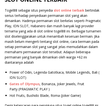
Togel88 sebagai situs penyedia
slot online terbaik
bertindak
serius terhadap penyediaan permainan slot yang akan
dimainkan. Hadirnya permainan slot berkelas seperti Pragmatic
Play, IDN SLOT, Habanero dan masih banyak lagi provider
ternama yang ada di slot online togel88 ini. Berbagai turnamen
slot diselenggarakan untuk menambah keseruan bermain. Jika
masih belum mengerti tentang slot online, cara bermain pada
setiap permainan slot yang sangat jelas memudahkan dalam
memahami permaianan slot tersebut. Adapun beberapa
permainan yang banyak dimainkan oleh warga +62 ini
diantaranya adalah
Power of Odin, Legenda Gatotkaca, Mobile Legends, Bali (
IDN SLOT)
Gates of Olympus
, Bonanza, Joker Jewels, Fruit
Party (PRAGMATIC PLAY )
Hot Fruits, Bushido Blade, Roma (Joker Game)
Demi kelancaran para pengguna situs togel online togel88 ini,