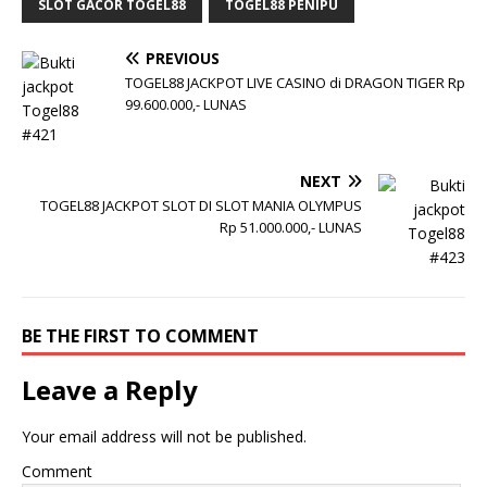
SLOT GACOR TOGEL88
TOGEL88 PENIPU
PREVIOUS
TOGEL88 JACKPOT LIVE CASINO di DRAGON TIGER Rp
99.600.000,- LUNAS
NEXT
TOGEL88 JACKPOT SLOT DI SLOT MANIA OLYMPUS
Rp 51.000.000,- LUNAS
BE THE FIRST TO COMMENT
Leave a Reply
Your email address will not be published.
Comment