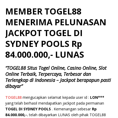
MEMBER TOGEL88
MENERIMA PELUNASAN
JACKPOT TOGEL DI
SYDNEY POOLS Rp
84.000.000,- LUNAS
“TOGEL88 Situs Togel Online, Casino Online, Slot
Online Terbaik, Terpercaya, Terbesar dan
Terlengkap di Indonesia – Jackpot berapapun pasti
dibayar”
TOGEL88
mengucapkan selamat kepada user id :
LON***
yang telah berhasil mendapatkan jackpot pada permainan
TOGEL DI SYDNEY POOLS
. Kemenangan sebesar
Rp
84.000.000
,-.
telah dibayarkan LUNAS oleh pihak TOGEL88