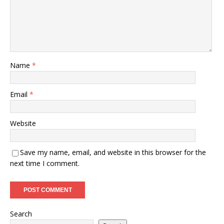
Name
*
Email
*
Website
Save my name, email, and website in this browser for the
next time I comment.
Search