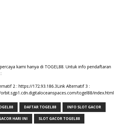
erpercaya kami hanya di TOGEL88. Untuk info pendaftaran
:
rnatif 2 : https://172.93.186.3Link Alternatif 3 :
://orbit.sgp1.cdn.digitaloceanspaces.com/togel88/index.html
OGEL88
DAFTAR TOGEL88
INFO SLOT GACOR
GACOR HARI INI
SLOT GACOR TOGEL88