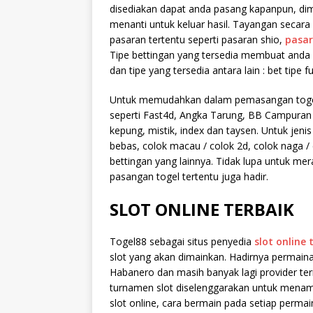
disediakan dapat anda pasang kapanpun, dim
menanti untuk keluar hasil. Tayangan secara
pasaran tertentu seperti pasaran shio,
pasa
Tipe bettingan yang tersedia membuat anda b
dan tipe yang tersedia antara lain : bet tipe fu
Untuk memudahkan dalam pemasangan togel o
seperti Fast4d, Angka Tarung, BB Campuran 
kepung, mistik, index dan taysen. Untuk jeni
bebas, colok macau / colok 2d, colok naga / c
bettingan yang lainnya. Tidak lupa untuk mer
pasangan togel tertentu juga hadir.
SLOT ONLINE TERBAIK
Togel88 sebagai situs penyedia
slot online 
slot yang akan dimainkan. Hadirnya permaina
Habanero dan masih banyak lagi provider tern
turnamen slot diselenggarakan untuk menam
slot online, cara bermain pada setiap per