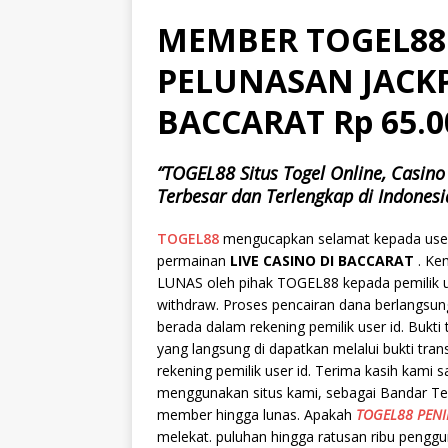
MEMBER TOGEL88
PELUNASAN JACKP
BACCARAT Rp 65.0
“TOGEL88 Situs Togel Online, Casino 
Terbesar dan Terlengkap di Indonesi
TOGEL88
mengucapkan selamat kepada user
permainan
LIVE CASINO DI BACCARAT
. K
LUNAS oleh pihak TOGEL88 kepada pemilik us
withdraw. Proses pencairan dana berlangsu
berada dalam rekening pemilik user id. Bukti 
yang langsung di dapatkan melalui bukti tra
rekening pemilik user id. Terima kasih kam
menggunakan situs kami, sebagai Bandar 
member hingga lunas. Apakah
TOGEL88 PEN
melekat. puluhan hingga ratusan ribu pengg