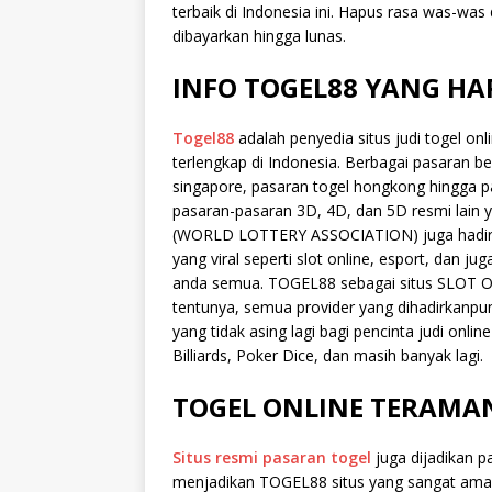
terbaik di Indonesia ini. Hapus rasa was-w
dibayarkan hingga lunas.
INFO TOGEL88 YANG HA
Togel88
adalah penyedia situs judi togel on
terlengkap di Indonesia. Berbagai pasaran be
singapore, pasaran togel hongkong hingga pa
pasaran-pasaran 3D, 4D, dan 5D resmi lain ya
(WORLD LOTTERY ASSOCIATION) juga hadir 
yang viral seperti slot online, esport, dan ju
anda semua. TOGEL88 sebagai situs SLOT O
tentunya, semua provider yang dihadirkanpun
yang tidak asing lagi bagi pencinta judi onlin
Billiards, Poker Dice, dan masih banyak lagi.
TOGEL ONLINE TERAMA
Situs resmi pasaran togel
juga dijadikan p
menjadikan TOGEL88 situs yang sangat aman