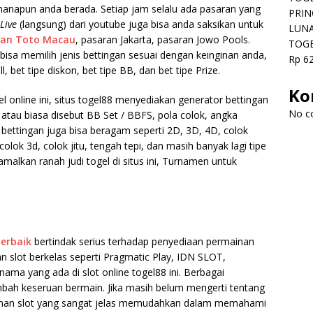
anapun anda berada. Setiap jam selalu ada pasaran yang
PRIN
Live
(langsung) dari youtube juga bisa anda saksikan untuk
LUN
ran Toto Macau
, pasaran Jakarta, pasaran Jowo Pools.
TOGE
isa memilih jenis bettingan sesuai dengan keinginan anda,
Rp 6
ll, bet tipe diskon, bet tipe BB, dan bet tipe Prize.
Ko
nline ini, situs togel88 menyediakan generator bettingan
No c
atau biasa disebut BB Set / BBFS, pola colok, angka
s bettingan juga bisa beragam seperti 2D, 3D, 4D, colok
olok 3d, colok jitu, tengah tepi, dan masih banyak lagi tipe
amalkan ranah judi togel di situs ini, Turnamen untuk
terbaik
bertindak serius terhadap penyediaan permainan
n slot berkelas seperti Pragmatic Play, IDN SLOT,
ama yang ada di slot online togel88 ini. Berbagai
bah keseruan bermain. Jika masih belum mengerti tentang
mainan slot yang sangat jelas memudahkan dalam memahami