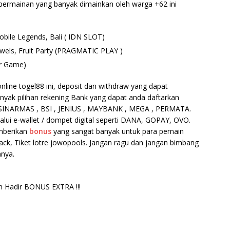
permainan yang banyak dimainkan oleh warga +62 ini
bile Legends, Bali ( IDN SLOT)
ewels, Fruit Party (PRAGMATIC PLAY )
er Game)
nline togel88 ini, deposit dan withdraw yang dapat
banyak pilihan rekening Bank yang dapat anda daftarkan
, SINARMAS , BSI , JENIUS , MAYBANK , MEGA , PERMATA.
lalui e-wallet / dompet digital seperti DANA, GOPAY, OVO.
emberikan
bonus
yang sangat banyak untuk para pemain
back, Tiket lotre jowopools. Jangan ragu dan jangan bimbang
nnya.
 Hadir BONUS EXTRA !!!