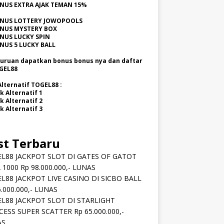
NUS EXTRA AJAK TEMAN 15%
NUS LOTTERY JOWOPOOLS
NUS MYSTERY BOX
NUS LUCKY SPIN
NUS 5 LUCKY BALL
uruan dapatkan bonus bonus nya dan daftar
GEL88
Alternatif TOGEL88 :
nk Alternatif
1
nk Alternatif
2
k Alternatif 3
st Terbaru
L88 JACKPOT SLOT DI GATES OF GATOT
 1000 Rp 98.000.000,- LUNAS
L88 JACKPOT LIVE CASINO DI SICBO BALL
6.000.000,- LUNAS
L88 JACKPOT SLOT DI STARLIGHT
CESS SUPER SCATTER Rp 65.000.000,-
AS