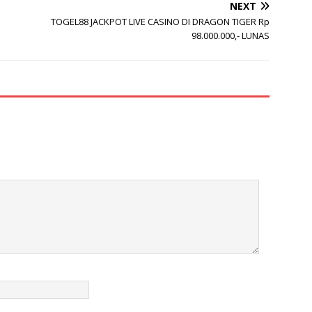
NEXT
TOGEL88 JACKPOT LIVE CASINO DI DRAGON TIGER Rp
98.000.000,- LUNAS