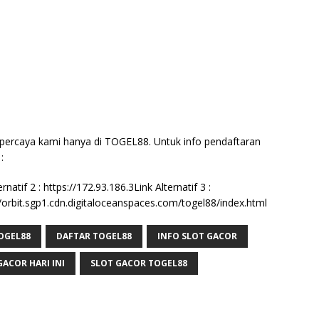
erpercaya kami hanya di TOGEL88. Untuk info pendaftaran
:
rnatif 2 : https://172.93.186.3Link Alternatif 3 :
://orbit.sgp1.cdn.digitaloceanspaces.com/togel88/index.html
OGEL88
DAFTAR TOGEL88
INFO SLOT GACOR
GACOR HARI INI
SLOT GACOR TOGEL88