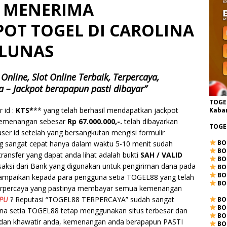
 MENERIMA
OT TOGEL DI CAROLINA
- LUNAS
Online, Slot Online Terbaik, Terpercaya,
a – Jackpot berapapun pasti dibayar”
TOGE
 id :
KTS*
** yang telah berhasil mendapatkan jackpot
Kaba
Kemenangan sebesar
Rp
67.000.000
,-.
telah dibayarkan
TOGEL
er id setelah yang bersangkutan mengisi formulir
BO
ng sangat cepat hanya dalam waktu 5-10 menit sudah
BO
transfer yang dapat anda lihat adalah bukti
SAH / VALID
BO
nsaksi dari Bank yang digunakan untuk pengiriman dana pada
BO
BO
i sampaikan kepada para pengguna setia TOGEL88 yang telah
BO
Terpercaya yang pastinya membayar semua kemenangan
IPU
? Reputasi “TOGEL88 TERPERCAYA” sudah sangat
BO
BO
una setia TOGEL88 tetap menggunakan situs terbesar dan
BO
as dan khawatir anda, kemenangan anda berapapun PASTI
BO