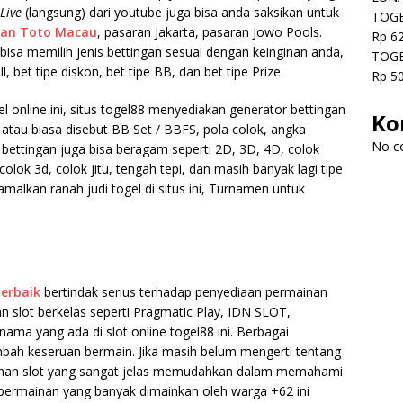
Live
(langsung) dari youtube juga bisa anda saksikan untuk
TOGE
ran Toto Macau
, pasaran Jakarta, pasaran Jowo Pools.
Rp 6
isa memilih jenis bettingan sesuai dengan keinginan anda,
TOGE
ll, bet tipe diskon, bet tipe BB, dan bet tipe Prize.
Rp 5
nline ini, situs togel88 menyediakan generator bettingan
Ko
atau biasa disebut BB Set / BBFS, pola colok, angka
No c
s bettingan juga bisa beragam seperti 2D, 3D, 4D, colok
olok 3d, colok jitu, tengah tepi, dan masih banyak lagi tipe
amalkan ranah judi togel di situs ini, Turnamen untuk
terbaik
bertindak serius terhadap penyediaan permainan
n slot berkelas seperti Pragmatic Play, IDN SLOT,
ama yang ada di slot online togel88 ini. Berbagai
bah keseruan bermain. Jika masih belum mengerti tentang
mainan slot yang sangat jelas memudahkan dalam memahami
permainan yang banyak dimainkan oleh warga +62 ini