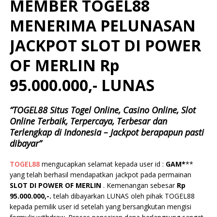
MEMBER TOGEL88
MENERIMA PELUNASAN
JACKPOT SLOT DI POWER
OF MERLIN Rp
95.000.000,- LUNAS
“TOGEL88 Situs Togel Online, Casino Online, Slot
Online Terbaik, Terpercaya, Terbesar dan
Terlengkap di Indonesia – Jackpot berapapun pasti
dibayar”
TOGEL88
mengucapkan selamat kepada user id :
GAM*
**
yang telah berhasil mendapatkan jackpot pada permainan
SLOT DI POWER OF MERLIN
. Kemenangan sebesar
Rp
95.000.000
,-.
telah dibayarkan LUNAS oleh pihak TOGEL88
kepada pemilik user id setelah yang bersangkutan mengisi