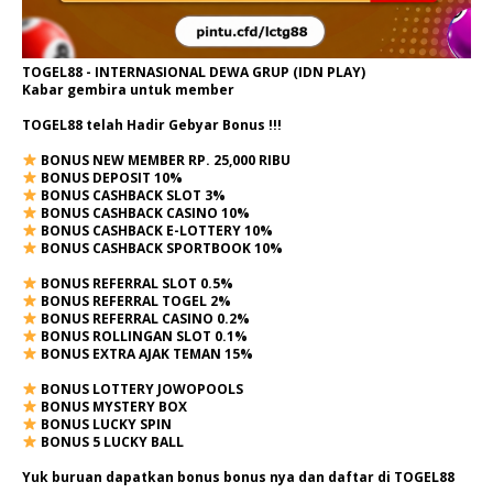
TOGEL88 - INTERNASIONAL DEWA GRUP (IDN PLAY)
Kabar gembira untuk member
TOGEL88 telah Hadir Gebyar Bonus !!!
BONUS NEW MEMBER RP. 25,000 RIBU
BONUS DEPOSIT 10%
BONUS CASHBACK SLOT 3%
BONUS CASHBACK CASINO 10%
BONUS CASHBACK E-LOTTERY 10%
BONUS CASHBACK SPORTBOOK 10%
BONUS REFERRAL SLOT 0.5%
BONUS REFERRAL TOGEL 2%
BONUS REFERRAL CASINO 0.2%
BONUS ROLLINGAN SLOT 0.1%
BONUS EXTRA AJAK TEMAN 15%
BONUS LOTTERY JOWOPOOLS
BONUS MYSTERY BOX
BONUS LUCKY SPIN
BONUS 5 LUCKY BALL
Yuk buruan dapatkan bonus bonus nya dan daftar di TOGEL88