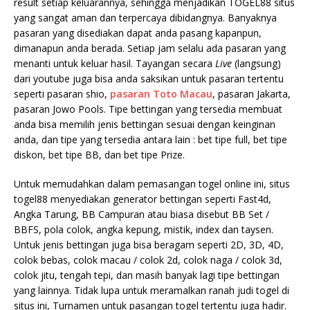
result setiap keluarannya, sehingga menjadikan TOGEL88 situs
yang sangat aman dan terpercaya dibidangnya. Banyaknya
pasaran yang disediakan dapat anda pasang kapanpun,
dimanapun anda berada. Setiap jam selalu ada pasaran yang
menanti untuk keluar hasil. Tayangan secara
Live
(langsung)
dari youtube juga bisa anda saksikan untuk pasaran tertentu
seperti pasaran shio,
pasaran Toto Macau
, pasaran Jakarta,
pasaran Jowo Pools. Tipe bettingan yang tersedia membuat
anda bisa memilih jenis bettingan sesuai dengan keinginan
anda, dan tipe yang tersedia antara lain : bet tipe full, bet tipe
diskon, bet tipe BB, dan bet tipe Prize.
Untuk memudahkan dalam pemasangan togel online ini, situs
togel88 menyediakan generator bettingan seperti Fast4d,
Angka Tarung, BB Campuran atau biasa disebut BB Set /
BBFS, pola colok, angka kepung, mistik, index dan taysen.
Untuk jenis bettingan juga bisa beragam seperti 2D, 3D, 4D,
colok bebas, colok macau / colok 2d, colok naga / colok 3d,
colok jitu, tengah tepi, dan masih banyak lagi tipe bettingan
yang lainnya. Tidak lupa untuk meramalkan ranah judi togel di
situs ini, Turnamen untuk pasangan togel tertentu juga hadir.