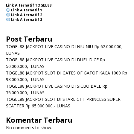
Link Alternatif TOGEL88 :
Link Alternatif
1
Link Alternatif
2
Link Alternatif 3
Post Terbaru
TOGEL88 JACKPOT LIVE CASINO DI NIU NIU Rp 62.000.000,-
LUNAS
TOGEL88 JACKPOT LIVE CASINO DI DUEL DICE Rp
50.000.000,- LUNAS
TOGEL88 JACKPOT SLOT DI GATES OF GATOT KACA 1000 Rp
98.000.000,- LUNAS
TOGEL88 JACKPOT LIVE CASINO DI SICBO BALL Rp
76.000.000,- LUNAS
TOGEL88 JACKPOT SLOT DI STARLIGHT PRINCESS SUPER
SCATTER Rp 65.000.000,- LUNAS
Komentar Terbaru
No comments to show.