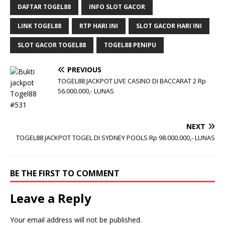
DAFTAR TOGEL88
INFO SLOT GACOR
LINK TOGEL88
RTP HARI INI
SLOT GACOR HARI INI
SLOT GACOR TOGEL88
TOGEL88 PENIPU
PREVIOUS
TOGEL88 JACKPOT LIVE CASINO DI BACCARAT 2 Rp
56.000.000,- LUNAS
NEXT
TOGEL88 JACKPOT TOGEL DI SYDNEY POOLS Rp 98.000.000,- LUNAS
BE THE FIRST TO COMMENT
Leave a Reply
Your email address will not be published.