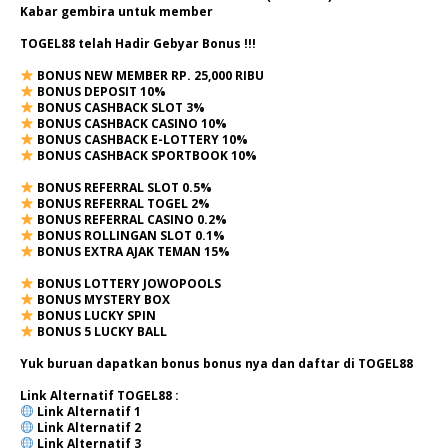
Kabar gembira untuk member
TOGEL88 telah Hadir Gebyar Bonus !!!
BONUS NEW MEMBER RP. 25,000 RIBU
BONUS DEPOSIT 10%
BONUS CASHBACK SLOT 3%
BONUS CASHBACK CASINO 10%
BONUS CASHBACK E-LOTTERY 10%
BONUS CASHBACK SPORTBOOK 10%
BONUS REFERRAL SLOT 0.5%
BONUS REFERRAL TOGEL 2%
BONUS REFERRAL CASINO 0.2%
BONUS ROLLINGAN SLOT 0.1%
BONUS EXTRA AJAK TEMAN 15%
BONUS LOTTERY JOWOPOOLS
BONUS MYSTERY BOX
BONUS LUCKY SPIN
BONUS 5 LUCKY BALL
Yuk buruan dapatkan bonus bonus nya dan daftar di TOGEL88
Link Alternatif TOGEL88 :
Link Alternatif
1
Link Alternatif
2
Link Alternatif 3