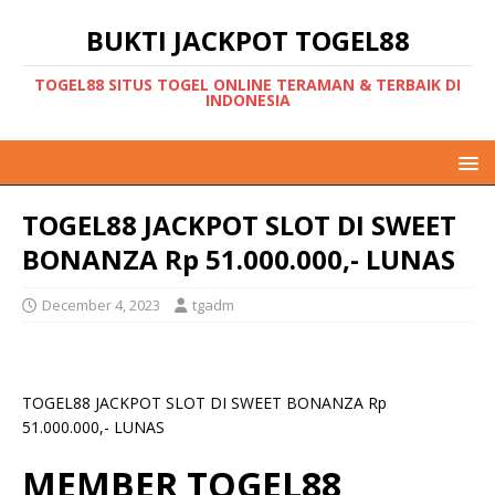
BUKTI JACKPOT TOGEL88
TOGEL88 SITUS TOGEL ONLINE TERAMAN & TERBAIK DI
INDONESIA
TOGEL88 JACKPOT SLOT DI SWEET
BONANZA Rp 51.000.000,- LUNAS
December 4, 2023
tgadm
TOGEL88 JACKPOT SLOT DI SWEET BONANZA Rp
51.000.000,- LUNAS
MEMBER TOGEL88