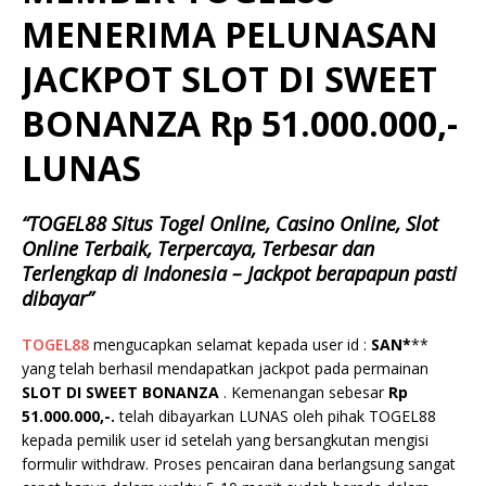
MENERIMA PELUNASAN
JACKPOT SLOT DI SWEET
BONANZA Rp 51.000.000,-
LUNAS
“TOGEL88 Situs Togel Online, Casino Online, Slot
Online Terbaik, Terpercaya, Terbesar dan
Terlengkap di Indonesia – Jackpot berapapun pasti
dibayar”
TOGEL88
mengucapkan selamat kepada user id :
SAN*
**
yang telah berhasil mendapatkan jackpot pada permainan
SLOT DI SWEET BONANZA
. Kemenangan sebesar
Rp
51.000.000
,-.
telah dibayarkan LUNAS oleh pihak TOGEL88
kepada pemilik user id setelah yang bersangkutan mengisi
formulir withdraw. Proses pencairan dana berlangsung sangat