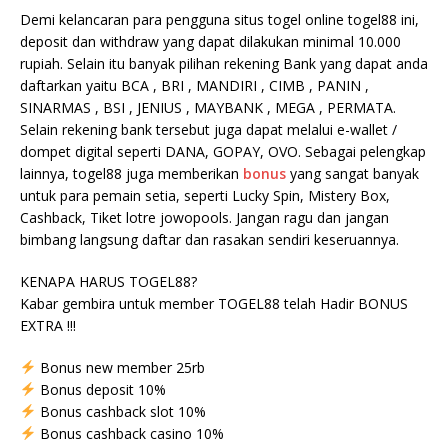
Demi kelancaran para pengguna situs togel online togel88 ini,
deposit dan withdraw yang dapat dilakukan minimal 10.000
rupiah. Selain itu banyak pilihan rekening Bank yang dapat anda
daftarkan yaitu BCA , BRI , MANDIRI , CIMB , PANIN ,
SINARMAS , BSI , JENIUS , MAYBANK , MEGA , PERMATA.
Selain rekening bank tersebut juga dapat melalui e-wallet /
dompet digital seperti DANA, GOPAY, OVO. Sebagai pelengkap
lainnya, togel88 juga memberikan
bonus
yang sangat banyak
untuk para pemain setia, seperti Lucky Spin, Mistery Box,
Cashback, Tiket lotre jowopools. Jangan ragu dan jangan
bimbang langsung daftar dan rasakan sendiri keseruannya.
KENAPA HARUS TOGEL88?
Kabar gembira untuk member TOGEL88 telah Hadir BONUS
EXTRA !!!
Bonus new member 25rb
Bonus deposit 10%
Bonus cashback slot 10%
Bonus cashback casino 10%