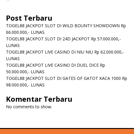
Post Terbaru
TOGEL88 JACKPOT SLOT DI WILD BOUNTY SHOWDOWN Rp
66.000.000,- LUNAS
TOGEL88 JACKPOT SLOT DI 24D JACKPOT Rp 57.000.000,-
LUNAS
TOGEL88 JACKPOT LIVE CASINO DI NIU NIU Rp 62.000.000,-
LUNAS
TOGEL88 JACKPOT LIVE CASINO DI DUEL DICE Rp
50.000.000,- LUNAS
TOGEL88 JACKPOT SLOT DI GATES OF GATOT KACA 1000 Rp
98.000.000,- LUNAS
Komentar Terbaru
No comments to show.