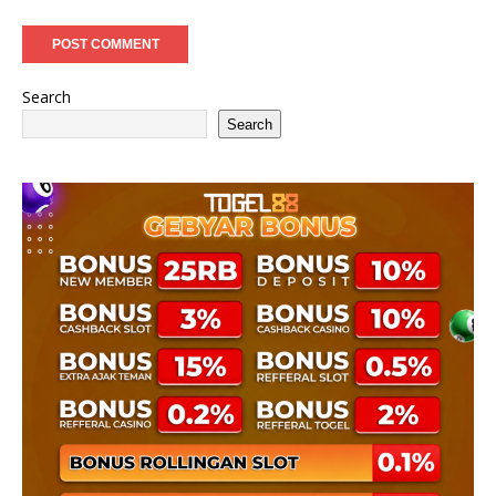
Search
Search