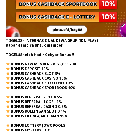
TOGEL88 - INTERNASIONAL DEWA GRUP (IDN PLAY)
Kabar gembira untuk member
TOGEL88 telah Hadir Gebyar Bonus !!!
BONUS NEW MEMBER RP. 25,000 RIBU
BONUS DEPOSIT 10%
BONUS CASHBACK SLOT 3%
BONUS CASHBACK CASINO 10%
BONUS CASHBACK E-LOTTERY 10%
BONUS CASHBACK SPORTBOOK 10%
BONUS REFERRAL SLOT 0.5%
BONUS REFERRAL TOGEL 2%
BONUS REFERRAL CASINO 0.2%
BONUS ROLLINGAN SLOT 0.1%
BONUS EXTRA AJAK TEMAN 15%
BONUS LOTTERY JOWOPOOLS
BONUS MYSTERY BOX