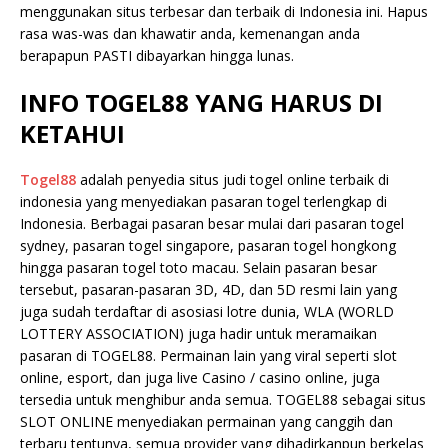
menggunakan situs terbesar dan terbaik di Indonesia ini. Hapus
rasa was-was dan khawatir anda, kemenangan anda
berapapun PASTI dibayarkan hingga lunas.
INFO TOGEL88 YANG HARUS DI
KETAHUI
Togel88
adalah penyedia situs judi togel online terbaik di
indonesia yang menyediakan pasaran togel terlengkap di
Indonesia. Berbagai pasaran besar mulai dari pasaran togel
sydney, pasaran togel singapore, pasaran togel hongkong
hingga pasaran togel toto macau. Selain pasaran besar
tersebut, pasaran-pasaran 3D, 4D, dan 5D resmi lain yang
juga sudah terdaftar di asosiasi lotre dunia, WLA (WORLD
LOTTERY ASSOCIATION) juga hadir untuk meramaikan
pasaran di TOGEL88. Permainan lain yang viral seperti slot
online, esport, dan juga live Casino / casino online, juga
tersedia untuk menghibur anda semua. TOGEL88 sebagai situs
SLOT ONLINE menyediakan permainan yang canggih dan
terbaru tentunya, semua provider yang dihadirkanpun berkelas