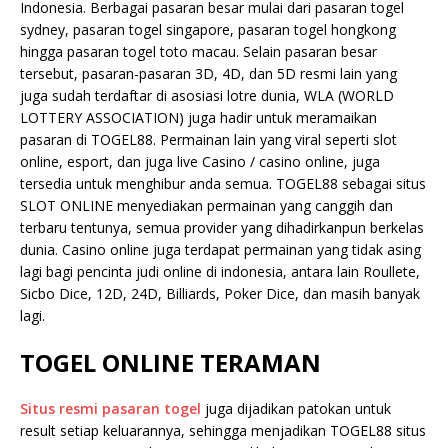
Indonesia. Berbagai pasaran besar mulai dari pasaran togel
sydney, pasaran togel singapore, pasaran togel hongkong
hingga pasaran togel toto macau. Selain pasaran besar
tersebut, pasaran-pasaran 3D, 4D, dan 5D resmi lain yang
juga sudah terdaftar di asosiasi lotre dunia, WLA (WORLD
LOTTERY ASSOCIATION) juga hadir untuk meramaikan
pasaran di TOGEL88. Permainan lain yang viral seperti slot
online, esport, dan juga live Casino / casino online, juga
tersedia untuk menghibur anda semua. TOGEL88 sebagai situs
SLOT ONLINE menyediakan permainan yang canggih dan
terbaru tentunya, semua provider yang dihadirkanpun berkelas
dunia. Casino online juga terdapat permainan yang tidak asing
lagi bagi pencinta judi online di indonesia, antara lain Roullete,
Sicbo Dice, 12D, 24D, Billiards, Poker Dice, dan masih banyak
lagi.
TOGEL ONLINE TERAMAN
Situs resmi pasaran togel
juga dijadikan patokan untuk
result setiap keluarannya, sehingga menjadikan TOGEL88 situs