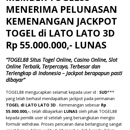
MENERIMA PELUNASAN
KEMENANGAN JACKPOT
TOGEL di LATO LATO 3D
Rp 55.000.000,- LUNAS
“TOGEL88 Situs Togel Online, Casino Online, Slot
Online Terbaik, Terpercaya, Terbesar dan
Terlengkap di Indonesia – Jackpot berapapun pasti
dibayar”
TOGEL88 mengucapkan selamat kepada user id :
SUD
***
yang telah berhasil mendapatkan jackpot pada permainan
TOGEL di LATO LATO 3D
. Kemenangan sebesar
Rp
55.000.000,-.
telah dibayarkan
LUNAS
oleh pihak TOGEL88
kepada pemilik user id setelah yang bersangkutan mengisi
formulir withdraw. Proses pencairan dana berlangsung sangat