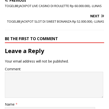
PREVIOUS
TOGEL88 JACKPOT LIVE CASINO DI ROULETTE Rp 60.000.000,- LUNAS
NEXT
TOGEL88 JACKPOT SLOT DI SWEET BONANZA Rp 52.000.000,- LUNAS
BE THE FIRST TO COMMENT
Leave a Reply
Your email address will not be published.
Comment
Name
*