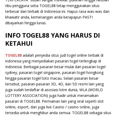
ribu pengguna setia TOGEL88 tetap menggunakan situs
terbesar dan terbaik di Indonesia ini. Hapus rasa was-was dan
khawatir anda, kemenangan anda berapapun PASTI
dibayarkan hingga lunas.
INFO TOGEL88 YANG HARUS DI
KETAHUI
TOGEL88
adalah penyedia situs judi togel online terbaik di
indonesia yang menyediakan pasaran togel terlengkap di
Indonesia. Berbagai pasaran besar mulai dari pasaran togel
sydney, pasaran togel singapore, pasaran togel hongkong
hingga pasaran togel toto macau. Selain pasaran besar
tersebut, pasaran-pasaran 3D, 4D, dan 5D resmi lain yang
juga sudah terdaftar di asosiasi lotre dunia, WLA (WORLD
LOTTERY ASSOCIATION) juga hadir untuk meramaikan
pasaran di TOGEL88. Permainan lain yang viral seperti slot
online, esport, dan juga live Casino / casino online, juga
tersedia untuk menghibur anda semua. TOGEL88 sebagai situs