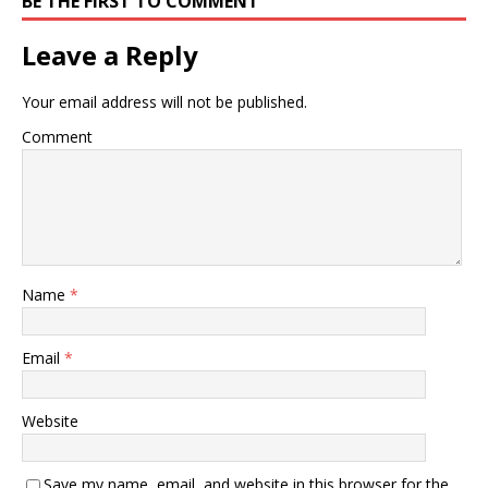
BE THE FIRST TO COMMENT
Leave a Reply
Your email address will not be published.
Comment
Name
*
Email
*
Website
Save my name, email, and website in this browser for the