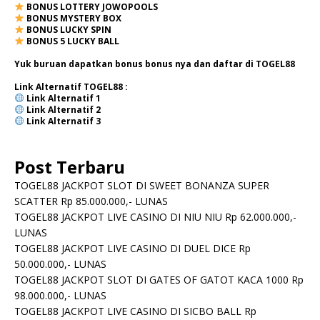
BONUS LOTTERY JOWOPOOLS
BONUS MYSTERY BOX
BONUS LUCKY SPIN
BONUS 5 LUCKY BALL
Yuk buruan dapatkan bonus bonus nya dan daftar di TOGEL88
Link Alternatif TOGEL88 :
Link Alternatif
1
Link Alternatif
2
Link Alternatif 3
Post Terbaru
TOGEL88 JACKPOT SLOT DI SWEET BONANZA SUPER
SCATTER Rp 85.000.000,- LUNAS
TOGEL88 JACKPOT LIVE CASINO DI NIU NIU Rp 62.000.000,-
LUNAS
TOGEL88 JACKPOT LIVE CASINO DI DUEL DICE Rp
50.000.000,- LUNAS
TOGEL88 JACKPOT SLOT DI GATES OF GATOT KACA 1000 Rp
98.000.000,- LUNAS
TOGEL88 JACKPOT LIVE CASINO DI SICBO BALL Rp