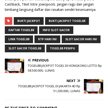
Cashback, Tiket lotre jowopools. Jangan ragu dan jangan
bimbang langsung daftar dan rasakan sendiri keseruannya.
BUKTI JACKPOT
BUKTI JACKPOT TOGEL88
DAFTAR TOGEL88
INFO SLOT GACOR
LINK TOGEL88
RTP HARI INI
SLOT GACOR HARI INI
SLOT GACOR TOGEL88
TOGEL88 PENIPU
PREVIOUS
TOGEL88 JACKPOT TOGEL DI HONGKONG LOTTO Rp
58.500.000,- LUNAS
NEXT
TOGEL88 JACKPOT TOGEL DI JAKARTA 4D Rp
51.200.000,- LUNAS