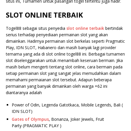
situs ini, Turnamen untuk pasangan togel tertentu juga hadir.
SLOT ONLINE TERBAIK
Togel88 sebagai situs penyedia
slot online terbaik
bertindak
serius terhadap penyediaan permainan slot yang akan
dimainkan. Hadirnya permainan slot berkelas seperti Pragmatic
Play, IDN SLOT, Habanero dan masih banyak lagi provider
ternama yang ada di slot online togel88 ini. Berbagai turnamen
slot diselenggarakan untuk menambah keseruan bermain. Jika
masih belum mengerti tentang slot online, cara bermain pada
setiap permainan slot yang sangat jelas memudahkan dalam
memahami permaianan slot tersebut. Adapun beberapa
permainan yang banyak dimainkan oleh warga +62 ini
diantaranya adalah
Power of Odin, Legenda Gatotkaca, Mobile Legends, Bali (
IDN SLOT)
Gates of Olympus
, Bonanza, Joker Jewels, Fruit
Party (PRAGMATIC PLAY )