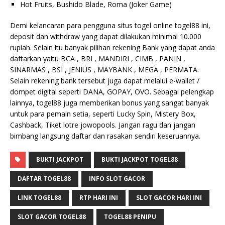
Hot Fruits, Bushido Blade, Roma (Joker Game)
Demi kelancaran para pengguna situs togel online togel88 ini,
deposit dan withdraw yang dapat dilakukan minimal 10.000
rupiah. Selain itu banyak pilihan rekening Bank yang dapat anda
daftarkan yaitu BCA , BRI , MANDIRI , CIMB , PANIN ,
SINARMAS , BSI , JENIUS , MAYBANK , MEGA , PERMATA.
Selain rekening bank tersebut juga dapat melalui e-wallet /
dompet digital seperti DANA, GOPAY, OVO. Sebagai pelengkap
lainnya, togel88 juga memberikan bonus yang sangat banyak
untuk para pemain setia, seperti Lucky Spin, Mistery Box,
Cashback, Tiket lotre jowopools. Jangan ragu dan jangan
bimbang langsung daftar dan rasakan sendiri keseruannya.
BUKTI JACKPOT
BUKTI JACKPOT TOGEL88
DAFTAR TOGEL88
INFO SLOT GACOR
LINK TOGEL88
RTP HARI INI
SLOT GACOR HARI INI
SLOT GACOR TOGEL88
TOGEL88 PENIPU