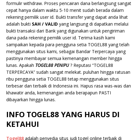
formulir withdraw. Proses pencairan dana berlangsung sangat
cepat hanya dalam waktu 5-10 menit sudah berada dalam
rekening pemilik user id. Bukti transfer yang dapat anda lihat
adalah bukti
SAH / VALID
yang langsung di dapatkan melalui
bukti transaksi dari Bank yang digunakan untuk pengiriman
dana pada rekening pemilik user id. Terima kasih kami
sampaikan kepada para pengguna setia TOGEL88 yang telah
menggunakan situs kami, sebagai Bandar Terpercaya yang
pastinya membayar semua kemenangan member hingga
lunas. Apakah
TOGEL88 PENIPU
? Reputasi “TOGEL88
TERPERCAYA” sudah sangat melekat. puluhan hingga ratusan
ribu pengguna setia TOGEL88 tetap menggunakan situs
terbesar dan terbaik di Indonesia ini. Hapus rasa was-was dan
khawatir anda, kemenangan anda berapapun PASTI
dibayarkan hingga lunas.
INFO TOGEL88 YANG HARUS DI
KETAHUI
Togel88
adalah penyedia situs judi togel online terbaik di