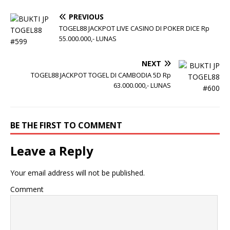
PREVIOUS
TOGEL88 JACKPOT LIVE CASINO DI POKER DICE Rp
55.000.000,- LUNAS
NEXT
TOGEL88 JACKPOT TOGEL DI CAMBODIA 5D Rp
63.000.000,- LUNAS
BE THE FIRST TO COMMENT
Leave a Reply
Your email address will not be published.
Comment