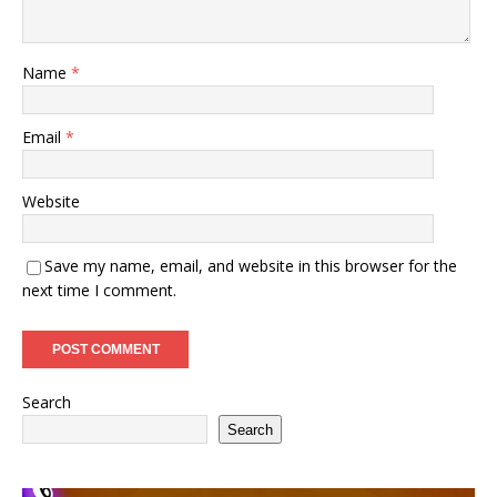
Name
*
Email
*
Website
Save my name, email, and website in this browser for the
next time I comment.
Search
Search