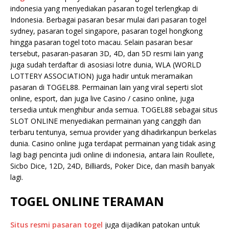
indonesia yang menyediakan pasaran togel terlengkap di
Indonesia. Berbagai pasaran besar mulai dari pasaran togel
sydney, pasaran togel singapore, pasaran togel hongkong
hingga pasaran togel toto macau. Selain pasaran besar
tersebut, pasaran-pasaran 3D, 4D, dan 5D resmi lain yang
juga sudah terdaftar di asosiasi lotre dunia, WLA (WORLD
LOTTERY ASSOCIATION) juga hadir untuk meramaikan
pasaran di TOGEL88. Permainan lain yang viral seperti slot
online, esport, dan juga live Casino / casino online, juga
tersedia untuk menghibur anda semua. TOGEL88 sebagai situs
SLOT ONLINE menyediakan permainan yang canggih dan
terbaru tentunya, semua provider yang dihadirkanpun berkelas
dunia. Casino online juga terdapat permainan yang tidak asing
lagi bagi pencinta judi online di indonesia, antara lain Roullete,
Sicbo Dice, 12D, 24D, Billiards, Poker Dice, dan masih banyak
lagi.
TOGEL ONLINE TERAMAN
Situs resmi pasaran togel
juga dijadikan patokan untuk