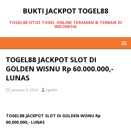
BUKTI JACKPOT TOGEL88
TOGEL88 SITUS TOGEL ONLINE TERAMAN & TERBAIK DI
INDONESIA
TOGEL88 JACKPOT SLOT DI
GOLDEN WISNU Rp 60.000.000,-
LUNAS
January 6, 2024
tgadm
TOGEL88 JACKPOT SLOT DI GOLDEN WISNU Rp
60.000.000,- LUNAS