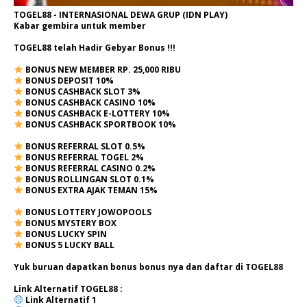
TOGEL88 - INTERNASIONAL DEWA GRUP (IDN PLAY)
Kabar gembira untuk member
TOGEL88 telah Hadir Gebyar Bonus !!!
BONUS NEW MEMBER RP. 25,000 RIBU
BONUS DEPOSIT 10%
BONUS CASHBACK SLOT 3%
BONUS CASHBACK CASINO 10%
BONUS CASHBACK E-LOTTERY 10%
BONUS CASHBACK SPORTBOOK 10%
BONUS REFERRAL SLOT 0.5%
BONUS REFERRAL TOGEL 2%
BONUS REFERRAL CASINO 0.2%
BONUS ROLLINGAN SLOT 0.1%
BONUS EXTRA AJAK TEMAN 15%
BONUS LOTTERY JOWOPOOLS
BONUS MYSTERY BOX
BONUS LUCKY SPIN
BONUS 5 LUCKY BALL
Yuk buruan dapatkan bonus bonus nya dan daftar di TOGEL88
Link Alternatif TOGEL88 :
Link Alternatif
1