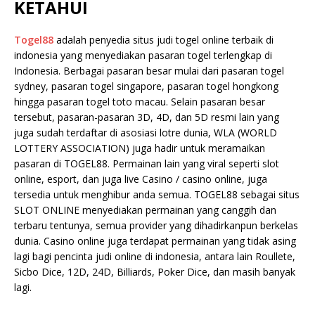
KETAHUI
Togel88
adalah penyedia situs judi togel online terbaik di
indonesia yang menyediakan pasaran togel terlengkap di
Indonesia. Berbagai pasaran besar mulai dari pasaran togel
sydney, pasaran togel singapore, pasaran togel hongkong
hingga pasaran togel toto macau. Selain pasaran besar
tersebut, pasaran-pasaran 3D, 4D, dan 5D resmi lain yang
juga sudah terdaftar di asosiasi lotre dunia, WLA (WORLD
LOTTERY ASSOCIATION) juga hadir untuk meramaikan
pasaran di TOGEL88. Permainan lain yang viral seperti slot
online, esport, dan juga live Casino / casino online, juga
tersedia untuk menghibur anda semua. TOGEL88 sebagai situs
SLOT ONLINE menyediakan permainan yang canggih dan
terbaru tentunya, semua provider yang dihadirkanpun berkelas
dunia. Casino online juga terdapat permainan yang tidak asing
lagi bagi pencinta judi online di indonesia, antara lain Roullete,
Sicbo Dice, 12D, 24D, Billiards, Poker Dice, dan masih banyak
lagi.