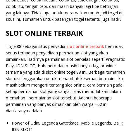
colok jitu, tengah tepi, dan masih banyak lagi tipe bettingan
yang lainnya. Tidak lupa untuk meramalkan ranah judi togel di
situs ini, Turnamen untuk pasangan togel tertentu juga hadir.
SLOT ONLINE TERBAIK
Togel88 sebagai situs penyedia
slot online terbaik
bertindak
serius terhadap penyediaan permainan slot yang akan
dimainkan. Hadirnya permainan slot berkelas seperti Pragmatic
Play, IDN SLOT, Habanero dan masih banyak lagi provider
ternama yang ada di slot online togel88 ini. Berbagai turnamen
slot diselenggarakan untuk menambah keseruan bermain. Jika
masih belum mengerti tentang slot online, cara bermain pada
setiap permainan slot yang sangat jelas memudahkan dalam
memahami permaianan slot tersebut. Adapun beberapa
permainan yang banyak dimainkan oleh warga +62 ini
diantaranya adalah
Power of Odin, Legenda Gatotkaca, Mobile Legends, Bali (
IDN SLOT)