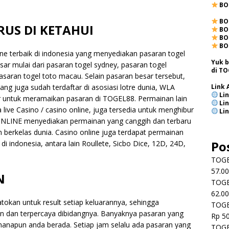
BO
BO
RUS DI KETAHUI
BO
BO
BO
line terbaik di indonesia yang menyediakan pasaran togel
Yuk b
sar mulai dari pasaran togel sydney, pasaran togel
di TO
saran togel toto macau. Selain pasaran besar tersebut,
ng juga sudah terdaftar di asosiasi lotre dunia, WLA
Link 
Li
untuk meramaikan pasaran di TOGEL88. Permainan lain
Li
ga live Casino / casino online, juga tersedia untuk menghibur
Lin
NLINE menyediakan permainan yang canggih dan terbaru
 berkelas dunia. Casino online juga terdapat permainan
Po
e di indonesia, antara lain Roullete, Sicbo Dice, 12D, 24D,
TOGE
57.0
N
TOGE
62.0
atokan untuk result setiap keluarannya, sehingga
TOGE
 dan terpercaya dibidangnya. Banyaknya pasaran yang
Rp 5
anapun anda berada. Setiap jam selalu ada pasaran yang
TOGE