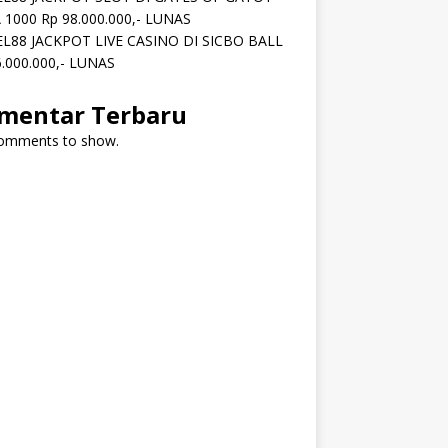
 1000 Rp 98.000.000,- LUNAS
L88 JACKPOT LIVE CASINO DI SICBO BALL
6.000.000,- LUNAS
mentar Terbaru
omments to show.