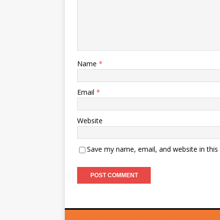
Name
*
Email
*
Website
Save my name, email, and website in this
Copyright © 2026 | WordPress Theme by
MH Them