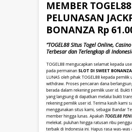
MEMBER TOGEL88
PELUNASAN JACKP
BONANZA Rp 61.00
“TOGEL88 Situs Togel Online, Casino 
Terbesar dan Terlengkap di Indonesi
TOGEL88 mengucapkan selamat kepada user 
pada permainan
SLOT DI SWEET BONANZ
LUNAS oleh pihak TOGEL88 kepada pemilik us
withdraw. Proses pencairan dana berlangsu
berada dalam rekening pemilik user id. Bukti 
yang langsung di dapatkan melalui bukti tra
rekening pemilik user id. Terima kasih kam
menggunakan situs kami, sebagai Bandar 
member hingga lunas. Apakah
TOGEL88 PEN
melekat. puluhan hingga ratusan ribu pengg
terbaik di Indonesia ini. Hapus rasa was-w