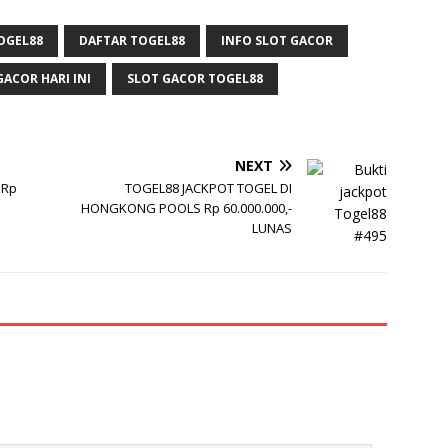
OGEL88
DAFTAR TOGEL88
INFO SLOT GACOR
GACOR HARI INI
SLOT GACOR TOGEL88
NEXT
 Rp
TOGEL88 JACKPOT TOGEL DI
HONGKONG POOLS Rp 60.000.000,-
LUNAS