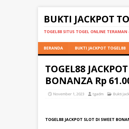
BUKTI JACKPOT T
TOGEL88 SITUS TOGEL ONLINE TERAMAN &
BERANDA
BUKTI JACKPOT TOGEL88
TOGEL88 JACKPOT
BONANZA Rp 61.00
November 1, 2023
tgadm
Bukti Jac
TOGEL88 JACKPOT SLOT DI SWEET BONANZ