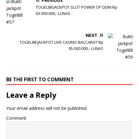
PREVIOUS
TOGEL88 JACKPOT SLOT POWER OF ODIN Rp
63.000.000,- LUNAS
NEXT
TOGEL88 JACKPOT LIVE CASINO BACCARAT Rp
95.000.000,- LUNAS
BE THE FIRST TO COMMENT
Leave a Reply
Your email address will not be published.
Comment