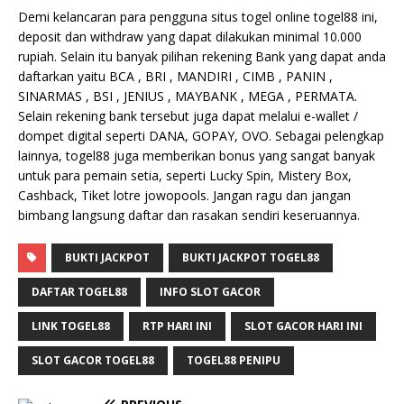
Demi kelancaran para pengguna situs togel online togel88 ini,
deposit dan withdraw yang dapat dilakukan minimal 10.000
rupiah. Selain itu banyak pilihan rekening Bank yang dapat anda
daftarkan yaitu BCA , BRI , MANDIRI , CIMB , PANIN ,
SINARMAS , BSI , JENIUS , MAYBANK , MEGA , PERMATA.
Selain rekening bank tersebut juga dapat melalui e-wallet /
dompet digital seperti DANA, GOPAY, OVO. Sebagai pelengkap
lainnya, togel88 juga memberikan bonus yang sangat banyak
untuk para pemain setia, seperti Lucky Spin, Mistery Box,
Cashback, Tiket lotre jowopools. Jangan ragu dan jangan
bimbang langsung daftar dan rasakan sendiri keseruannya.
BUKTI JACKPOT
BUKTI JACKPOT TOGEL88
DAFTAR TOGEL88
INFO SLOT GACOR
LINK TOGEL88
RTP HARI INI
SLOT GACOR HARI INI
SLOT GACOR TOGEL88
TOGEL88 PENIPU