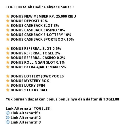
TOGEL88 telah Hadir Gebyar Bonus !!!
BONUS NEW MEMBER RP. 25,000 RIBU
BONUS DEPOSIT 10%
BONUS CASHBACK SLOT 3%
BONUS CASHBACK CASINO 10%
BONUS CASHBACK E-LOTTERY 10%
BONUS CASHBACK SPORTBOOK 10%
BONUS REFERRAL SLOT 0.5%
BONUS REFERRAL TOGEL 2%
BONUS REFERRAL CASINO 0.2%
BONUS ROLLINGAN SLOT 0.1%
BONUS EXTRA AJAK TEMAN 15%
BONUS LOTTERY JOWOPOOLS
BONUS MYSTERY BOX
BONUS LUCKY SPIN
BONUS 5 LUCKY BALL
Yuk buruan dapatkan bonus bonus nya dan daftar di TOGEL88
Link Alternatif TOGEL88 :
Link Alternatif
1
Link Alternatif
2
Link Alternatif 3