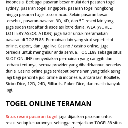
Indonesia. Berbagai pasaran besar mulai dari pasaran togel
sydney, pasaran togel singapore, pasaran togel hongkong
hingga pasaran togel toto macau. Selain pasaran besar
tersebut, pasaran-pasaran 3D, 4D, dan 5D resmi lain yang
juga sudah terdaftar di asosiasi lotre dunia, WLA (WORLD
LOTTERY ASSOCIATION) juga hadir untuk meramaikan
pasaran di TOGEL88. Permainan lain yang viral seperti slot
online, esport, dan juga live Casino / casino online, juga
tersedia untuk menghibur anda semua. TOGEL88 sebagai situs
SLOT ONLINE menyediakan permainan yang canggih dan
terbaru tentunya, semua provider yang dihadirkanpun berkelas
dunia. Casino online juga terdapat permainan yang tidak asing
lagi bagi pencinta judi online di indonesia, antara lain Roullete,
Sicbo Dice, 12D, 24D, Billiards, Poker Dice, dan masih banyak
lagi.
TOGEL ONLINE TERAMAN
Situs resmi pasaran togel
juga dijadikan patokan untuk
result setiap keluarannya, sehingga menjadikan TOGEL88 situs