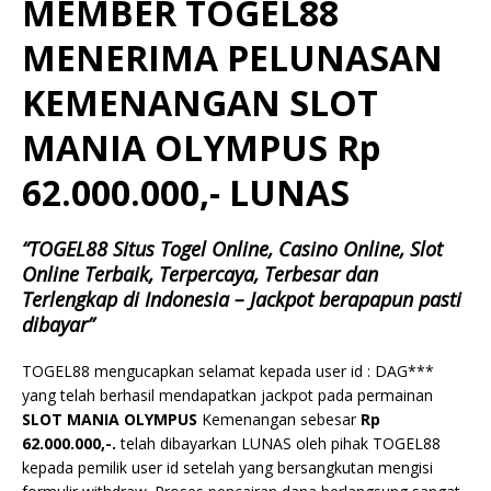
MEMBER TOGEL88
MENERIMA PELUNASAN
KEMENANGAN SLOT
MANIA OLYMPUS Rp
62.000.000,- LUNAS
“TOGEL88 Situs Togel Online, Casino Online, Slot
Online Terbaik, Terpercaya, Terbesar dan
Terlengkap di Indonesia – Jackpot berapapun pasti
dibayar”
TOGEL88 mengucapkan selamat kepada user id : DAG***
yang telah berhasil mendapatkan jackpot pada permainan
SLOT MANIA OLYMPUS
Kemenangan sebesar
Rp
62.000.000
,-.
telah dibayarkan LUNAS oleh pihak TOGEL88
kepada pemilik user id setelah yang bersangkutan mengisi