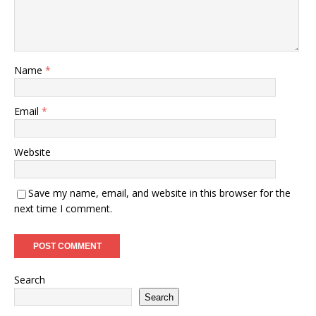
Name
*
Email
*
Website
Save my name, email, and website in this browser for the
next time I comment.
Search
Search