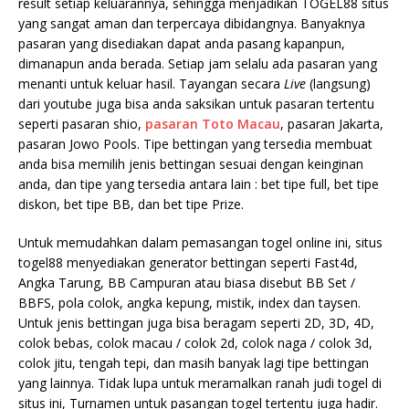
result setiap keluarannya, sehingga menjadikan TOGEL88 situs
yang sangat aman dan terpercaya dibidangnya. Banyaknya
pasaran yang disediakan dapat anda pasang kapanpun,
dimanapun anda berada. Setiap jam selalu ada pasaran yang
menanti untuk keluar hasil. Tayangan secara
Live
(langsung)
dari youtube juga bisa anda saksikan untuk pasaran tertentu
seperti pasaran shio,
pasaran Toto Macau
, pasaran Jakarta,
pasaran Jowo Pools. Tipe bettingan yang tersedia membuat
anda bisa memilih jenis bettingan sesuai dengan keinginan
anda, dan tipe yang tersedia antara lain : bet tipe full, bet tipe
diskon, bet tipe BB, dan bet tipe Prize.
Untuk memudahkan dalam pemasangan togel online ini, situs
togel88 menyediakan generator bettingan seperti Fast4d,
Angka Tarung, BB Campuran atau biasa disebut BB Set /
BBFS, pola colok, angka kepung, mistik, index dan taysen.
Untuk jenis bettingan juga bisa beragam seperti 2D, 3D, 4D,
colok bebas, colok macau / colok 2d, colok naga / colok 3d,
colok jitu, tengah tepi, dan masih banyak lagi tipe bettingan
yang lainnya. Tidak lupa untuk meramalkan ranah judi togel di
situs ini, Turnamen untuk pasangan togel tertentu juga hadir.