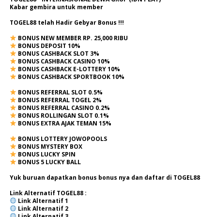
Kabar gembira untuk member
TOGEL88 telah Hadir Gebyar Bonus !!!
BONUS NEW MEMBER RP. 25,000 RIBU
BONUS DEPOSIT 10%
BONUS CASHBACK SLOT 3%
BONUS CASHBACK CASINO 10%
BONUS CASHBACK E-LOTTERY 10%
BONUS CASHBACK SPORTBOOK 10%
BONUS REFERRAL SLOT 0.5%
BONUS REFERRAL TOGEL 2%
BONUS REFERRAL CASINO 0.2%
BONUS ROLLINGAN SLOT 0.1%
BONUS EXTRA AJAK TEMAN 15%
BONUS LOTTERY JOWOPOOLS
BONUS MYSTERY BOX
BONUS LUCKY SPIN
BONUS 5 LUCKY BALL
Yuk buruan dapatkan bonus bonus nya dan daftar di TOGEL88
Link Alternatif TOGEL88 :
Link Alternatif
1
Link Alternatif
2
Link Alternatif 3