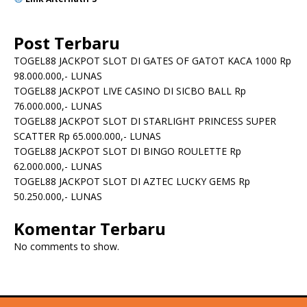
Post Terbaru
TOGEL88 JACKPOT SLOT DI GATES OF GATOT KACA 1000 Rp
98.000.000,- LUNAS
TOGEL88 JACKPOT LIVE CASINO DI SICBO BALL Rp
76.000.000,- LUNAS
TOGEL88 JACKPOT SLOT DI STARLIGHT PRINCESS SUPER
SCATTER Rp 65.000.000,- LUNAS
TOGEL88 JACKPOT SLOT DI BINGO ROULETTE Rp
62.000.000,- LUNAS
TOGEL88 JACKPOT SLOT DI AZTEC LUCKY GEMS Rp
50.250.000,- LUNAS
Komentar Terbaru
No comments to show.