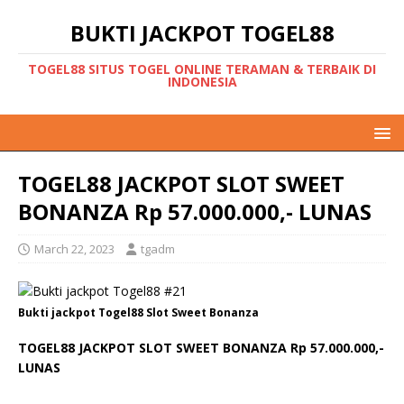
BUKTI JACKPOT TOGEL88
TOGEL88 SITUS TOGEL ONLINE TERAMAN & TERBAIK DI
INDONESIA
TOGEL88 JACKPOT SLOT SWEET
BONANZA Rp 57.000.000,- LUNAS
March 22, 2023
tgadm
Bukti jackpot Togel88 Slot Sweet Bonanza
TOGEL88 JACKPOT SLOT SWEET BONANZA Rp 57.000.000,-
LUNAS