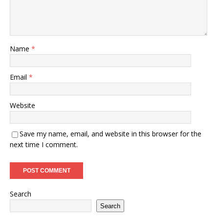
Name
*
Email
*
Website
Save my name, email, and website in this browser for the
next time I comment.
Search
Search