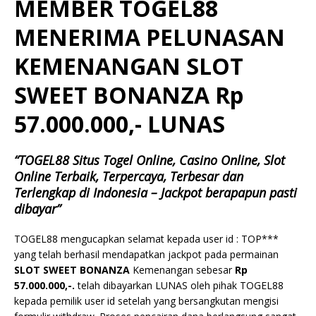
MEMBER TOGEL88
MENERIMA PELUNASAN
KEMENANGAN SLOT
SWEET BONANZA Rp
57.000.000,- LUNAS
“TOGEL88 Situs Togel Online, Casino Online, Slot
Online Terbaik, Terpercaya, Terbesar dan
Terlengkap di Indonesia – Jackpot berapapun pasti
dibayar”
TOGEL88 mengucapkan selamat kepada user id : TOP***
yang telah berhasil mendapatkan jackpot pada permainan
SLOT SWEET BONANZA
Kemenangan sebesar
Rp
57.000.000,-.
telah dibayarkan LUNAS oleh pihak TOGEL88
kepada pemilik user id setelah yang bersangkutan mengisi