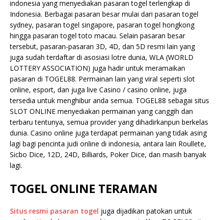
indonesia yang menyediakan pasaran togel terlengkap di
Indonesia. Berbagai pasaran besar mulai dari pasaran togel
sydney, pasaran togel singapore, pasaran togel hongkong
hingga pasaran togel toto macau. Selain pasaran besar
tersebut, pasaran-pasaran 3D, 4D, dan 5D resmi lain yang
juga sudah terdaftar di asosiasi lotre dunia, WLA (WORLD
LOTTERY ASSOCIATION) juga hadir untuk meramaikan
pasaran di TOGEL88. Permainan lain yang viral seperti slot
online, esport, dan juga live Casino / casino online, juga
tersedia untuk menghibur anda semua. TOGEL88 sebagai situs
SLOT ONLINE menyediakan permainan yang canggih dan
terbaru tentunya, semua provider yang dihadirkanpun berkelas
dunia. Casino online juga terdapat permainan yang tidak asing
lagi bagi pencinta judi online di indonesia, antara lain Roullete,
Sicbo Dice, 12D, 24D, Billiards, Poker Dice, dan masih banyak
lagi.
TOGEL ONLINE TERAMAN
Situs resmi pasaran togel
juga dijadikan patokan untuk