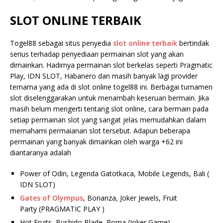
SLOT ONLINE TERBAIK
Togel88 sebagai situs penyedia
slot online terbaik
bertindak
serius terhadap penyediaan permainan slot yang akan
dimainkan. Hadirnya permainan slot berkelas seperti Pragmatic
Play, IDN SLOT, Habanero dan masih banyak lagi provider
ternama yang ada di slot online togel88 ini. Berbagai turnamen
slot diselenggarakan untuk menambah keseruan bermain. Jika
masih belum mengerti tentang slot online, cara bermain pada
setiap permainan slot yang sangat jelas memudahkan dalam
memahami permaianan slot tersebut. Adapun beberapa
permainan yang banyak dimainkan oleh warga +62 ini
diantaranya adalah
Power of Odin, Legenda Gatotkaca, Mobile Legends, Bali (
IDN SLOT)
Gates of Olympus
, Bonanza, Joker Jewels, Fruit
Party (PRAGMATIC PLAY )
Hot Fruits, Bushido Blade, Roma (Joker Game)