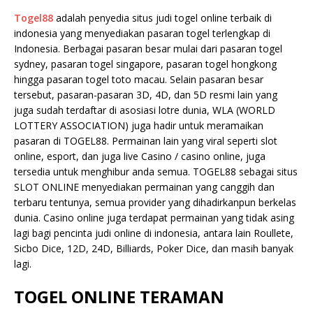
Togel88
adalah penyedia situs judi togel online terbaik di
indonesia yang menyediakan pasaran togel terlengkap di
Indonesia. Berbagai pasaran besar mulai dari pasaran togel
sydney, pasaran togel singapore, pasaran togel hongkong
hingga pasaran togel toto macau. Selain pasaran besar
tersebut, pasaran-pasaran 3D, 4D, dan 5D resmi lain yang
juga sudah terdaftar di asosiasi lotre dunia, WLA (WORLD
LOTTERY ASSOCIATION) juga hadir untuk meramaikan
pasaran di TOGEL88. Permainan lain yang viral seperti slot
online, esport, dan juga live Casino / casino online, juga
tersedia untuk menghibur anda semua. TOGEL88 sebagai situs
SLOT ONLINE menyediakan permainan yang canggih dan
terbaru tentunya, semua provider yang dihadirkanpun berkelas
dunia. Casino online juga terdapat permainan yang tidak asing
lagi bagi pencinta judi online di indonesia, antara lain Roullete,
Sicbo Dice, 12D, 24D, Billiards, Poker Dice, dan masih banyak
lagi.
TOGEL ONLINE TERAMAN