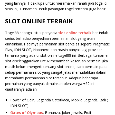
yang lainnya. Tidak lupa untuk meramalkan ranah judi togel di
situs ini, Turnamen untuk pasangan togel tertentu juga hadir.
SLOT ONLINE TERBAIK
Togel88 sebagai situs penyedia
slot online terbaik
bertindak
serius terhadap penyediaan permainan slot yang akan
dimainkan. Hadirnya permainan slot berkelas seperti Pragmatic
Play, IDN SLOT, Habanero dan masih banyak lagi provider
ternama yang ada di slot online togel88 ini. Berbagai turnamen
slot diselenggarakan untuk menambah keseruan bermain. Jika
masih belum mengerti tentang slot online, cara bermain pada
setiap permainan slot yang sangat jelas memudahkan dalam
memahami permaianan slot tersebut. Adapun beberapa
permainan yang banyak dimainkan oleh warga +62 ini
diantaranya adalah
Power of Odin, Legenda Gatotkaca, Mobile Legends, Bali (
IDN SLOT)
Gates of Olympus
, Bonanza, Joker Jewels, Fruit