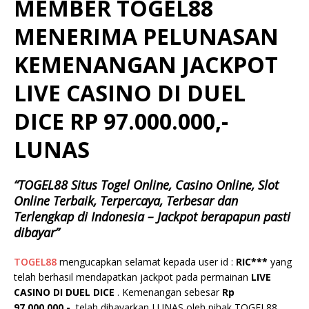
MEMBER TOGEL88
MENERIMA PELUNASAN
KEMENANGAN JACKPOT
LIVE CASINO DI DUEL
DICE RP 97.000.000,-
LUNAS
“TOGEL88 Situs Togel Online, Casino Online, Slot
Online Terbaik, Terpercaya, Terbesar dan
Terlengkap di Indonesia – Jackpot berapapun pasti
dibayar”
TOGEL88
mengucapkan selamat kepada user id :
RIC***
yang
telah berhasil mendapatkan jackpot pada permainan
LIVE
CASINO DI DUEL DICE
. Kemenangan sebesar
Rp
97.000.000
,-.
telah dibayarkan LUNAS oleh pihak TOGEL88