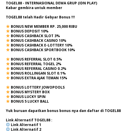
TOGEL88 - INTERNASIONAL DEWA GRUP (IDN PLAY)
Kabar gembira untuk member
TOGEL88 telah Hadir Gebyar Bonus !!!
BONUS NEW MEMBER RP. 25,000 RIBU
BONUS DEPOSIT 10%
BONUS CASHBACK SLOT 3%
BONUS CASHBACK CASINO 10%
BONUS CASHBACK E-LOTTERY 10%
BONUS CASHBACK SPORTBOOK 10%
BONUS REFERRAL SLOT 0.5%
BONUS REFERRAL TOGEL 2%
BONUS REFERRAL CASINO 0.2%
BONUS ROLLINGAN SLOT 0.1%
BONUS EXTRA AJAK TEMAN 15%
BONUS LOTTERY JOWOPOOLS
BONUS MYSTERY BOX
BONUS LUCKY SPIN
BONUS 5 LUCKY BALL
Yuk buruan dapatkan bonus bonus nya dan daftar di TOGEL88
Link Alternatif TOGEL88 :
Link Alternatif
1
Link Alternatif
2