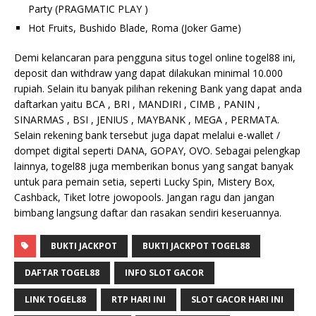
Party (PRAGMATIC PLAY )
Hot Fruits, Bushido Blade, Roma (Joker Game)
Demi kelancaran para pengguna situs togel online togel88 ini,
deposit dan withdraw yang dapat dilakukan minimal 10.000
rupiah. Selain itu banyak pilihan rekening Bank yang dapat anda
daftarkan yaitu BCA , BRI , MANDIRI , CIMB , PANIN ,
SINARMAS , BSI , JENIUS , MAYBANK , MEGA , PERMATA.
Selain rekening bank tersebut juga dapat melalui e-wallet /
dompet digital seperti DANA, GOPAY, OVO. Sebagai pelengkap
lainnya, togel88 juga memberikan bonus yang sangat banyak
untuk para pemain setia, seperti Lucky Spin, Mistery Box,
Cashback, Tiket lotre jowopools. Jangan ragu dan jangan
bimbang langsung daftar dan rasakan sendiri keseruannya.
BUKTI JACKPOT
BUKTI JACKPOT TOGEL88
DAFTAR TOGEL88
INFO SLOT GACOR
LINK TOGEL88
RTP HARI INI
SLOT GACOR HARI INI