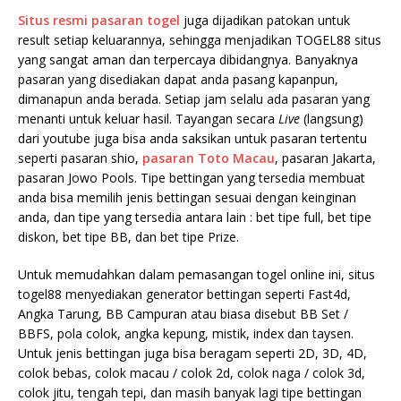
Situs resmi pasaran togel
juga dijadikan patokan untuk
result setiap keluarannya, sehingga menjadikan TOGEL88 situs
yang sangat aman dan terpercaya dibidangnya. Banyaknya
pasaran yang disediakan dapat anda pasang kapanpun,
dimanapun anda berada. Setiap jam selalu ada pasaran yang
menanti untuk keluar hasil. Tayangan secara
Live
(langsung)
dari youtube juga bisa anda saksikan untuk pasaran tertentu
seperti pasaran shio,
pasaran Toto Macau
, pasaran Jakarta,
pasaran Jowo Pools. Tipe bettingan yang tersedia membuat
anda bisa memilih jenis bettingan sesuai dengan keinginan
anda, dan tipe yang tersedia antara lain : bet tipe full, bet tipe
diskon, bet tipe BB, dan bet tipe Prize.
Untuk memudahkan dalam pemasangan togel online ini, situs
togel88 menyediakan generator bettingan seperti Fast4d,
Angka Tarung, BB Campuran atau biasa disebut BB Set /
BBFS, pola colok, angka kepung, mistik, index dan taysen.
Untuk jenis bettingan juga bisa beragam seperti 2D, 3D, 4D,
colok bebas, colok macau / colok 2d, colok naga / colok 3d,
colok jitu, tengah tepi, dan masih banyak lagi tipe bettingan