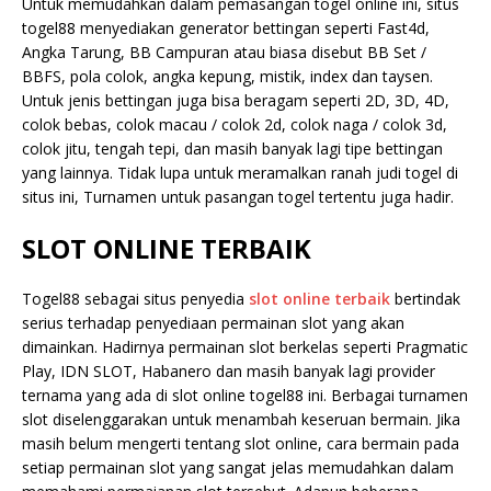
Untuk memudahkan dalam pemasangan togel online ini, situs
togel88 menyediakan generator bettingan seperti Fast4d,
Angka Tarung, BB Campuran atau biasa disebut BB Set /
BBFS, pola colok, angka kepung, mistik, index dan taysen.
Untuk jenis bettingan juga bisa beragam seperti 2D, 3D, 4D,
colok bebas, colok macau / colok 2d, colok naga / colok 3d,
colok jitu, tengah tepi, dan masih banyak lagi tipe bettingan
yang lainnya. Tidak lupa untuk meramalkan ranah judi togel di
situs ini, Turnamen untuk pasangan togel tertentu juga hadir.
SLOT ONLINE TERBAIK
Togel88 sebagai situs penyedia
slot online terbaik
bertindak
serius terhadap penyediaan permainan slot yang akan
dimainkan. Hadirnya permainan slot berkelas seperti Pragmatic
Play, IDN SLOT, Habanero dan masih banyak lagi provider
ternama yang ada di slot online togel88 ini. Berbagai turnamen
slot diselenggarakan untuk menambah keseruan bermain. Jika
masih belum mengerti tentang slot online, cara bermain pada
setiap permainan slot yang sangat jelas memudahkan dalam