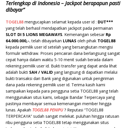
Terlengkap di Indonesia – Jackpot berapapun pasti
dibayar”
TOGEL88
mengucapkan selamat kepada user id :
DUT***
yang telah berhasil mendapatkan jackpot pada permainan
SLOT DI 5 LIONS MEGAWAYS
. Kemenangan sebesar
Rp
64.000.000
,-.
telah dibayarkan
LUNAS
oleh pihak
TOGEL88
kepada pemilik user id setelah yang bersangkutan mengisi
formulir withdraw. Proses pencairan dana berlangsung sangat
cepat hanya dalam waktu 5-10 menit sudah berada dalam
rekening pemilik user id. Bukti transfer yang dapat anda lihat
adalah bukti
SAH / VALID
yang langsung di dapatkan melalui
bukti transaksi dari Bank yang digunakan untuk pengiriman
dana pada rekening pemilik user id. Terima kasih kami
sampaikan kepada para pengguna setia TOGEL88 yang telah
menggunakan situs kami, sebagai Bandar Terpercaya yang
pastinya membayar semua kemenangan member hingga
lunas. Apakah
TOGEL88 PENIPU
? Reputasi “TOGEL88
TERPERCAYA” sudah sangat melekat. puluhan hingga ratusan
ribu pengguna setia TOGEL88 tetap menggunakan situs