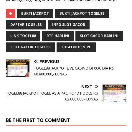
BUKTI JACKPOT
BUKTI JACKPOT TOGEL88
DAFTAR TOGEL88
INFO SLOT GACOR
LINK TOGEL88
RTP HARI INI
SLOT GACOR HARI INI
SLOT GACOR TOGEL88
TOGEL88 PENIPU
PREVIOUS
TOGEL88 JACKPOT LIVE CASINO DI XOC DIA Rp
60.800.000,- LUNAS
NEXT
TOGEL88 JACKPOT TOGEL ASIA PACIFIC 4D POOLS Rp
63.000.000,- LUNAS
BE THE FIRST TO COMMENT