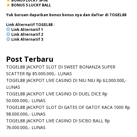
BONUS LUCKY SPIN
BONUS 5 LUCKY BALL
Yuk buruan dapatkan bonus bonus nya dan daftar di TOGEL88
Link Alternatif TOGEL88 :
Link Alternatif
1
Link Alternatif
2
Link Alternatif 3
Post Terbaru
TOGEL88 JACKPOT SLOT DI SWEET BONANZA SUPER
SCATTER Rp 85.000.000,- LUNAS
TOGEL88 JACKPOT LIVE CASINO DI NIU NIU Rp 62.000.000,-
LUNAS
TOGEL88 JACKPOT LIVE CASINO DI DUEL DICE Rp
50.000.000,- LUNAS
TOGEL88 JACKPOT SLOT DI GATES OF GATOT KACA 1000 Rp
98.000.000,- LUNAS
TOGEL88 JACKPOT LIVE CASINO DI SICBO BALL Rp
76.000.000,- LUNAS