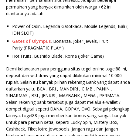
memahami permaianan slot tersebut. Adapun beberapa
permainan yang banyak dimainkan oleh warga +62 ini
diantaranya adalah
Power of Odin, Legenda Gatotkaca, Mobile Legends, Bali (
IDN SLOT)
Gates of Olympus
, Bonanza, Joker Jewels, Fruit
Party (PRAGMATIC PLAY )
Hot Fruits, Bushido Blade, Roma (Joker Game)
Demi kelancaran para pengguna situs togel online togel88 ini,
deposit dan withdraw yang dapat dilakukan minimal 10.000
rupiah. Selain itu banyak pilihan rekening Bank yang dapat anda
daftarkan yaitu BCA , BRI , MANDIRI , CIMB , PANIN ,
SINARMAS , BSI , JENIUS , MAYBANK , MEGA , PERMATA.
Selain rekening bank tersebut juga dapat melalui e-wallet /
dompet digital seperti DANA, GOPAY, OVO. Sebagai pelengkap
lainnya, togel88 juga memberikan bonus yang sangat banyak
untuk para pemain setia, seperti Lucky Spin, Mistery Box,
Cashback, Tiket lotre jowopools. Jangan ragu dan jangan
bimbang langsung daftar dan rasakan sendiri keseruannya.