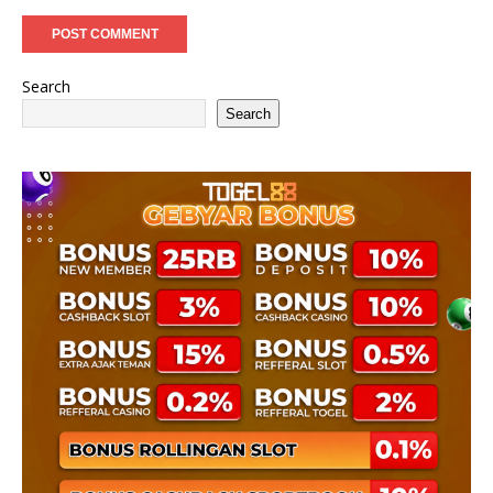
Search
Search