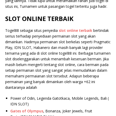
yang lainnya. Tidak lupa untuk meramalkan ranah judi togel di
situs ini, Turnamen untuk pasangan togel tertentu juga hadir.
SLOT ONLINE TERBAIK
Togel88 sebagai situs penyedia
slot online terbaik
bertindak
serius terhadap penyediaan permainan slot yang akan
dimainkan. Hadirnya permainan slot berkelas seperti Pragmatic
Play, IDN SLOT, Habanero dan masih banyak lagi provider
ternama yang ada di slot online togel88 ini. Berbagai turnamen
slot diselenggarakan untuk menambah keseruan bermain. Jika
masih belum mengerti tentang slot online, cara bermain pada
setiap permainan slot yang sangat jelas memudahkan dalam
memahami permaianan slot tersebut. Adapun beberapa
permainan yang banyak dimainkan oleh warga +62 ini
diantaranya adalah
Power of Odin, Legenda Gatotkaca, Mobile Legends, Bali (
IDN SLOT)
Gates of Olympus
, Bonanza, Joker Jewels, Fruit