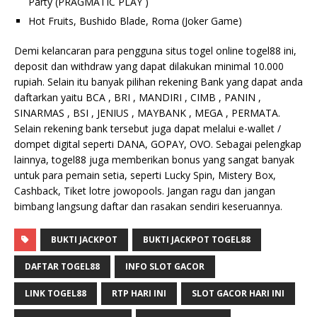
Party (PRAGMATIC PLAY )
Hot Fruits, Bushido Blade, Roma (Joker Game)
Demi kelancaran para pengguna situs togel online togel88 ini,
deposit dan withdraw yang dapat dilakukan minimal 10.000
rupiah. Selain itu banyak pilihan rekening Bank yang dapat anda
daftarkan yaitu BCA , BRI , MANDIRI , CIMB , PANIN ,
SINARMAS , BSI , JENIUS , MAYBANK , MEGA , PERMATA.
Selain rekening bank tersebut juga dapat melalui e-wallet /
dompet digital seperti DANA, GOPAY, OVO. Sebagai pelengkap
lainnya, togel88 juga memberikan bonus yang sangat banyak
untuk para pemain setia, seperti Lucky Spin, Mistery Box,
Cashback, Tiket lotre jowopools. Jangan ragu dan jangan
bimbang langsung daftar dan rasakan sendiri keseruannya.
BUKTI JACKPOT
BUKTI JACKPOT TOGEL88
DAFTAR TOGEL88
INFO SLOT GACOR
LINK TOGEL88
RTP HARI INI
SLOT GACOR HARI INI