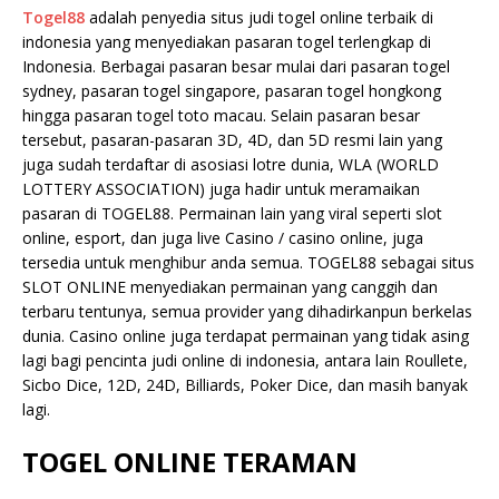
Togel88
adalah penyedia situs judi togel online terbaik di
indonesia yang menyediakan pasaran togel terlengkap di
Indonesia. Berbagai pasaran besar mulai dari pasaran togel
sydney, pasaran togel singapore, pasaran togel hongkong
hingga pasaran togel toto macau. Selain pasaran besar
tersebut, pasaran-pasaran 3D, 4D, dan 5D resmi lain yang
juga sudah terdaftar di asosiasi lotre dunia, WLA (WORLD
LOTTERY ASSOCIATION) juga hadir untuk meramaikan
pasaran di TOGEL88. Permainan lain yang viral seperti slot
online, esport, dan juga live Casino / casino online, juga
tersedia untuk menghibur anda semua. TOGEL88 sebagai situs
SLOT ONLINE menyediakan permainan yang canggih dan
terbaru tentunya, semua provider yang dihadirkanpun berkelas
dunia. Casino online juga terdapat permainan yang tidak asing
lagi bagi pencinta judi online di indonesia, antara lain Roullete,
Sicbo Dice, 12D, 24D, Billiards, Poker Dice, dan masih banyak
lagi.
TOGEL ONLINE TERAMAN