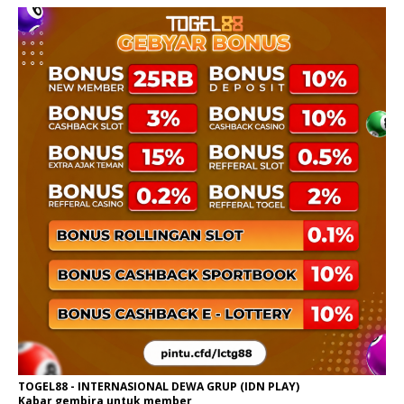
TOGEL88 - INTERNASIONAL DEWA GRUP (IDN PLAY)
Kabar gembira untuk member