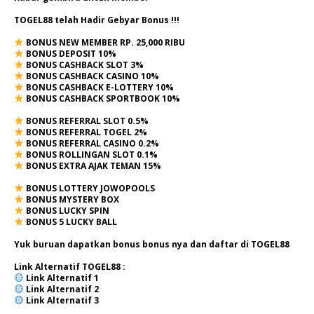
TOGEL88 telah Hadir Gebyar Bonus !!!
BONUS NEW MEMBER RP. 25,000 RIBU
BONUS DEPOSIT 10%
BONUS CASHBACK SLOT 3%
BONUS CASHBACK CASINO 10%
BONUS CASHBACK E-LOTTERY 10%
BONUS CASHBACK SPORTBOOK 10%
BONUS REFERRAL SLOT 0.5%
BONUS REFERRAL TOGEL 2%
BONUS REFERRAL CASINO 0.2%
BONUS ROLLINGAN SLOT 0.1%
BONUS EXTRA AJAK TEMAN 15%
BONUS LOTTERY JOWOPOOLS
BONUS MYSTERY BOX
BONUS LUCKY SPIN
BONUS 5 LUCKY BALL
Yuk buruan dapatkan bonus bonus nya dan daftar di TOGEL88
Link Alternatif TOGEL88 :
Link Alternatif
1
Link Alternatif
2
Link Alternatif 3