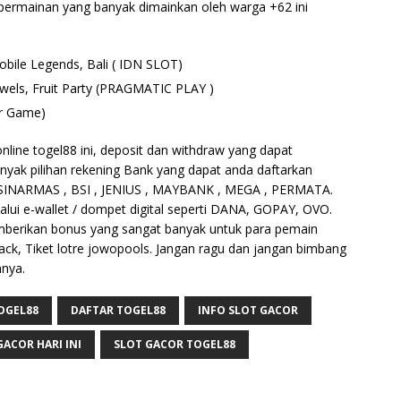
permainan yang banyak dimainkan oleh warga +62 ini
bile Legends, Bali ( IDN SLOT)
ewels, Fruit Party (PRAGMATIC PLAY )
er Game)
nline togel88 ini, deposit dan withdraw yang dapat
banyak pilihan rekening Bank yang dapat anda daftarkan
, SINARMAS , BSI , JENIUS , MAYBANK , MEGA , PERMATA.
lalui e-wallet / dompet digital seperti DANA, GOPAY, OVO.
emberikan bonus yang sangat banyak untuk para pemain
back, Tiket lotre jowopools. Jangan ragu dan jangan bimbang
nnya.
OGEL88
DAFTAR TOGEL88
INFO SLOT GACOR
GACOR HARI INI
SLOT GACOR TOGEL88