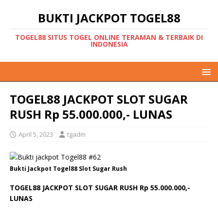
BUKTI JACKPOT TOGEL88
TOGEL88 SITUS TOGEL ONLINE TERAMAN & TERBAIK DI
INDONESIA
TOGEL88 JACKPOT SLOT SUGAR
RUSH Rp 55.000.000,- LUNAS
April 5, 2023
tgadm
Bukti Jackpot Togel88 Slot Sugar Rush
TOGEL88 JACKPOT SLOT SUGAR RUSH Rp 55.000.000,-
LUNAS