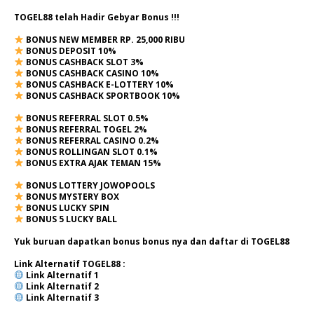
TOGEL88 telah Hadir Gebyar Bonus !!!
BONUS NEW MEMBER RP. 25,000 RIBU
BONUS DEPOSIT 10%
BONUS CASHBACK SLOT 3%
BONUS CASHBACK CASINO 10%
BONUS CASHBACK E-LOTTERY 10%
BONUS CASHBACK SPORTBOOK 10%
BONUS REFERRAL SLOT 0.5%
BONUS REFERRAL TOGEL 2%
BONUS REFERRAL CASINO 0.2%
BONUS ROLLINGAN SLOT 0.1%
BONUS EXTRA AJAK TEMAN 15%
BONUS LOTTERY JOWOPOOLS
BONUS MYSTERY BOX
BONUS LUCKY SPIN
BONUS 5 LUCKY BALL
Yuk buruan dapatkan bonus bonus nya dan daftar di TOGEL88
Link Alternatif TOGEL88 :
Link Alternatif
1
Link Alternatif
2
Link Alternatif 3