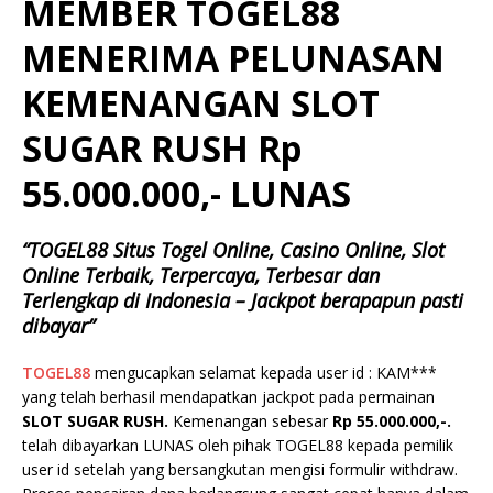
MEMBER TOGEL88
MENERIMA PELUNASAN
KEMENANGAN SLOT
SUGAR RUSH Rp
55.000.000,- LUNAS
“TOGEL88 Situs Togel Online, Casino Online, Slot
Online Terbaik, Terpercaya, Terbesar dan
Terlengkap di Indonesia – Jackpot berapapun pasti
dibayar”
TOGEL88
mengucapkan selamat kepada user id : KAM***
yang telah berhasil mendapatkan jackpot pada permainan
SLOT SUGAR RUSH.
Kemenangan sebesar
Rp
55.000.000
,-.
telah dibayarkan LUNAS oleh pihak TOGEL88 kepada pemilik
user id setelah yang bersangkutan mengisi formulir withdraw.