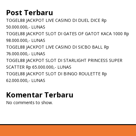
Post Terbaru
TOGEL88 JACKPOT LIVE CASINO DI DUEL DICE Rp
50.000.000,- LUNAS
TOGEL88 JACKPOT SLOT DI GATES OF GATOT KACA 1000 Rp
98.000.000,- LUNAS
TOGEL88 JACKPOT LIVE CASINO DI SICBO BALL Rp
76.000.000,- LUNAS
TOGEL88 JACKPOT SLOT DI STARLIGHT PRINCESS SUPER
SCATTER Rp 65.000.000,- LUNAS
TOGEL88 JACKPOT SLOT DI BINGO ROULETTE Rp
62.000.000,- LUNAS
Komentar Terbaru
No comments to show.
Copyright © 2026 | WordPress Theme by
MH Themes