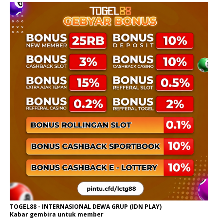
TOGEL88 - INTERNASIONAL DEWA GRUP (IDN PLAY)
Kabar gembira untuk member