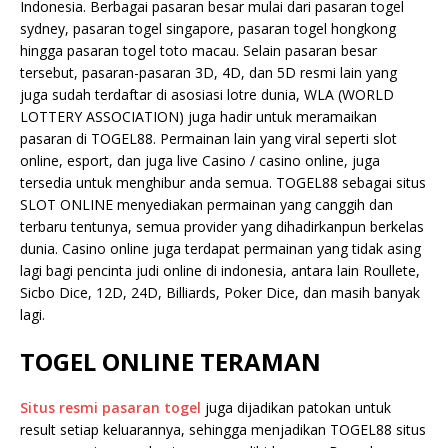
Indonesia. Berbagai pasaran besar mulai dari pasaran togel
sydney, pasaran togel singapore, pasaran togel hongkong
hingga pasaran togel toto macau. Selain pasaran besar
tersebut, pasaran-pasaran 3D, 4D, dan 5D resmi lain yang
juga sudah terdaftar di asosiasi lotre dunia, WLA (WORLD
LOTTERY ASSOCIATION) juga hadir untuk meramaikan
pasaran di TOGEL88. Permainan lain yang viral seperti slot
online, esport, dan juga live Casino / casino online, juga
tersedia untuk menghibur anda semua. TOGEL88 sebagai situs
SLOT ONLINE menyediakan permainan yang canggih dan
terbaru tentunya, semua provider yang dihadirkanpun berkelas
dunia. Casino online juga terdapat permainan yang tidak asing
lagi bagi pencinta judi online di indonesia, antara lain Roullete,
Sicbo Dice, 12D, 24D, Billiards, Poker Dice, dan masih banyak
lagi.
TOGEL ONLINE TERAMAN
Situs resmi pasaran togel
juga dijadikan patokan untuk
result setiap keluarannya, sehingga menjadikan TOGEL88 situs