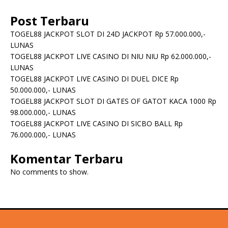
Post Terbaru
TOGEL88 JACKPOT SLOT DI 24D JACKPOT Rp 57.000.000,-
LUNAS
TOGEL88 JACKPOT LIVE CASINO DI NIU NIU Rp 62.000.000,-
LUNAS
TOGEL88 JACKPOT LIVE CASINO DI DUEL DICE Rp
50.000.000,- LUNAS
TOGEL88 JACKPOT SLOT DI GATES OF GATOT KACA 1000 Rp
98.000.000,- LUNAS
TOGEL88 JACKPOT LIVE CASINO DI SICBO BALL Rp
76.000.000,- LUNAS
Komentar Terbaru
No comments to show.
Copyright © 2026 | WordPress Theme by
MH Themes