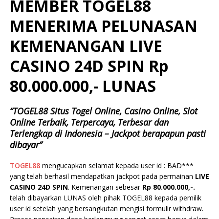
MEMBER TOGEL88
MENERIMA PELUNASAN
KEMENANGAN LIVE
CASINO 24D SPIN Rp
80.000.000,- LUNAS
“TOGEL88 Situs Togel Online, Casino Online, Slot
Online Terbaik, Terpercaya, Terbesar dan
Terlengkap di Indonesia – Jackpot berapapun pasti
dibayar”
TOGEL88
mengucapkan selamat kepada user id : BAD***
yang telah berhasil mendapatkan jackpot pada permainan
LIVE
CASINO 24D SPIN
. Kemenangan sebesar
Rp
80.000.000
,-.
telah dibayarkan LUNAS oleh pihak TOGEL88 kepada pemilik
user id setelah yang bersangkutan mengisi formulir withdraw.