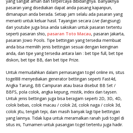
yang sangat aman dan terpercaya dibidangnya. Banyaknya
pasaran yang disediakan dapat anda pasang kapanpun,
dimanapun anda berada. Setiap jam selalu ada pasaran yang
menanti untuk keluar hasil. Tayangan secara
Live
(langsung)
dari youtube juga bisa anda saksikan untuk pasaran tertentu
seperti pasaran shio,
pasaran Toto Macau
, pasaran Jakarta,
pasaran Jowo Pools. Tipe bettingan yang tersedia membuat
anda bisa memilih jenis bettingan sesuai dengan keinginan
anda, dan tipe yang tersedia antara lain : bet tipe full, bet tipe
diskon, bet tipe BB, dan bet tipe Prize.
Untuk memudahkan dalam pemasangan togel online ini, situs
togel88 menyediakan generator bettingan seperti Fast4d,
Angka Tarung, BB Campuran atau biasa disebut BB Set /
BBFS, pola colok, angka kepung, mistik, index dan taysen.
Untuk jenis bettingan juga bisa beragam seperti 2D, 3D, 4D,
colok bebas, colok macau / colok 2d, colok naga / colok 3d,
colok jitu, tengah tepi, dan masih banyak lagi tipe bettingan
yang lainnya. Tidak lupa untuk meramalkan ranah judi togel di
situs ini, Turnamen untuk pasangan togel tertentu juga hadir.