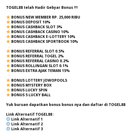
TOGEL88 telah Hadir Gebyar Bonus !!!
BONUS NEW MEMBER RP. 25,000 RIBU
BONUS DEPOSIT 10%
BONUS CASHBACK SLOT 3%
BONUS CASHBACK CASINO 10%
BONUS CASHBACK E-LOTTERY 10%
BONUS CASHBACK SPORTBOOK 10%
BONUS REFERRAL SLOT 0.5%
BONUS REFERRAL TOGEL 2%
BONUS REFERRAL CASINO 0.2%
BONUS ROLLINGAN SLOT 0.1%
BONUS EXTRA AJAK TEMAN 15%
BONUS LOTTERY JOWOPOOLS
BONUS MYSTERY BOX
BONUS LUCKY SPIN
BONUS 5 LUCKY BALL
Yuk buruan dapatkan bonus bonus nya dan daftar di TOGEL88
Link Alternatif TOGEL88 :
Link Alternatif
1
Link Alternatif
2
Link Alternatif 3